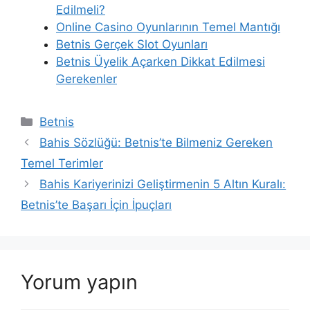
Edilmeli?
Online Casino Oyunlarının Temel Mantığı
Betnis Gerçek Slot Oyunları
Betnis Üyelik Açarken Dikkat Edilmesi
Gerekenler
Kategoriler
Betnis
Bahis Sözlüğü: Betnis’te Bilmeniz Gereken
Temel Terimler
Bahis Kariyerinizi Geliştirmenin 5 Altın Kuralı:
Betnis’te Başarı İçin İpuçları
Yorum yapın