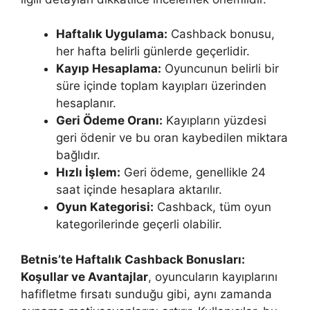
Haftalık Uygulama:
Cashback bonusu,
her hafta belirli günlerde geçerlidir.
Kayıp Hesaplama:
Oyuncunun belirli bir
süre içinde toplam kayıpları üzerinden
hesaplanır.
Geri Ödeme Oranı:
Kayıpların yüzdesi
geri ödenir ve bu oran kaybedilen miktara
bağlıdır.
Hızlı İşlem:
Geri ödeme, genellikle 24
saat içinde hesaplara aktarılır.
Oyun Kategorisi:
Cashback, tüm oyun
kategorilerinde geçerli olabilir.
Betnis’te Haftalık Cashback Bonusları:
Koşullar ve Avantajlar
, oyuncuların kayıplarını
hafifletme fırsatı sunduğu gibi, aynı zamanda