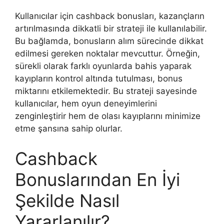
Kullanıcılar için cashback bonusları, kazançların
artırılmasında dikkatli bir strateji ile kullanılabilir.
Bu bağlamda, bonusların alım sürecinde dikkat
edilmesi gereken noktalar mevcuttur. Örneğin,
sürekli olarak farklı oyunlarda bahis yaparak
kayıpların kontrol altında tutulması, bonus
miktarını etkilemektedir. Bu strateji sayesinde
kullanıcılar, hem oyun deneyimlerini
zenginleştirir hem de olası kayıplarını minimize
etme şansına sahip olurlar.
Cashback
Bonuslarından En İyi
Şekilde Nasıl
Yararlanılır?