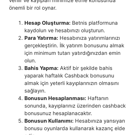
verilir ve kayıpları minimize etme konusunda
önemli bir rol oynar.
Hesap Oluşturma:
Betnis platformuna
kaydolun ve hesabınızı oluşturun.
Para Yatırma:
Hesabınıza yatırımlarınızı
gerçekleştirin. İlk yatırım bonusunu almak
için minimum tutarı yatırdığınızdan emin
olun.
Bahis Yapma:
Aktif bir şekilde bahis
yaparak haftalık Cashback bonusunu
almak için yeterli kayıplarınızın olmasını
sağlayın.
Bonusun Hesaplanması:
Haftanın
sonunda, kayıplarınız üzerinden cashback
bonusunuz hesaplanacaktır.
Bonusun Kullanımı:
Hesabınıza yansıyan
bonusu oyunlarda kullanarak kazanç elde