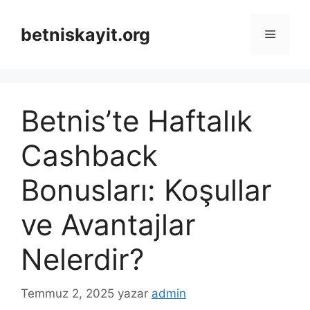
İçeriğe
atla
betniskayit.org
Menü
Betnis’te Haftalık
Cashback
Bonusları: Koşullar
ve Avantajlar
Nelerdir?
Temmuz 2, 2025
yazar
admin