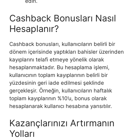
edin.
Cashback Bonusları Nasıl
Hesaplanır?
Cashback bonusları, kullanıcıların belirli bir
dönem içerisinde yaptıkları bahisler üzerinden
kayıplarını telafi etmeye yönelik olarak
hesaplanmaktadır. Bu hesaplama işlemi,
kullanıcının toplam kayıplarının belirli bir
yüzdesinin geri iade edilmesi şeklinde
gerçekleşir. Örneğin, kullanıcıların haftalık
toplam kayıplarının %10’u, bonus olarak
hesaplanarak kullanıcı hesabına yansıtılır.
Kazançlarınızı Artırmanın
Yolları