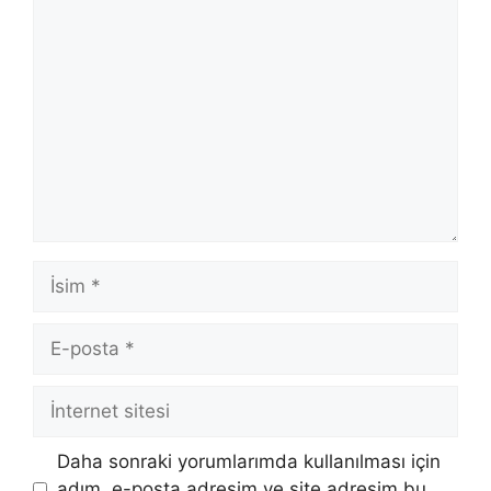
Yorum
İsim
E-
posta
İnternet
sitesi
Daha sonraki yorumlarımda kullanılması için
adım, e-posta adresim ve site adresim bu