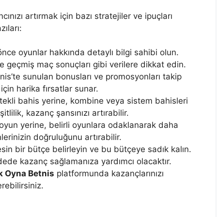
nızı artırmak için bazı stratejiler ve ipuçları
zıları:
e oyunlar hakkında detaylı bilgi sahibi olun.
e geçmiş maç sonuçları gibi verilere dikkat edin.
nis’te sunulan bonusları ve promosyonları takip
için harika fırsatlar sunar.
ekli bahis yerine, kombine veya sistem bahisleri
itlilik, kazanç şansınızı artırabilir.
yun yerine, belirli oyunlara odaklanarak daha
erinizin doğruluğunu artırabilir.
esin bir bütçe belirleyin ve bu bütçeye sadık kalın.
ede kazanç sağlamanıza yardımcı olacaktır.
nk Oyna Betnis
platformunda kazançlarınızı
rebilirsiniz.