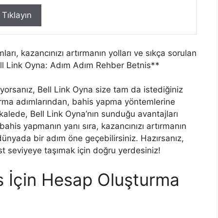
Tıklayın
arı, kazancınızı artırmanın yolları ve sıkça sorulan
ell Link Oyna: Adım Adım Rehber Betnis**
yorsanız, Bell Link Oyna size tam da istediğiniz
şturma adımlarından, bahis yapma yöntemlerine
lede, Bell Link Oyna’nın sunduğu avantajları
e bahis yapmanın yanı sıra, kazancınızı artırmanın
dünyada bir adım öne geçebilirsiniz. Hazırsanız,
üst seviyeye taşımak için doğru yerdesiniz!
s İçin Hesap Oluşturma