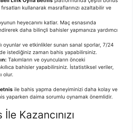
Bell Link Oyna Betnis
platformunda çeşitli bonus
rsatları kullanarak masraflarınızı azaltabilir ve
oyunun heyecanını katlar. Maç esnasında
ndirerek daha bilinçli bahisler yapmanıza yardımcı
ı oyunlar ve etkinlikler sunan sanal sporlar, 7/24
e istediğiniz zaman bahis yapabilirsiniz.
ın:
Takımların ve oyuncuların önceki
lıca bahisler yapabilirsiniz. İstatistiksel veriler,
 olur.
Betnis
ile bahis yapma deneyiminizi daha kolay ve
 bahis yaparken daima sorumlu oynamak önemlidir.
 İle Kazancınızı