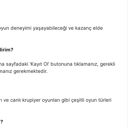
ir oyun deneyimi yaşayabileceği ve kazanç elde
lirim?
a sayfadaki ‘Kayıt Ol’ butonuna tıklamanız, gerekli
amanız gerekmektedir.
 ve canlı krupiyer oyunları gibi çeşitli oyun türleri
m?