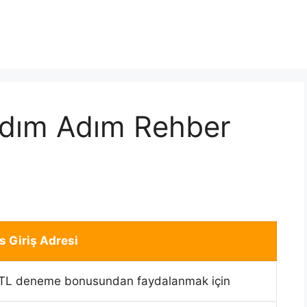
 Adım Adım Rehber
s Giriş Adresi
00 TL deneme bonusundan faydalanmak için