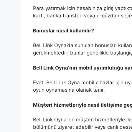
Para yatırmak için hesabınıza giriş yaptıkt
kartı, banka transferi veya e-cüzdan seçen
Bonuslar nasıl kullanılır?
Bell Link Oyna’da sunulan bonusları kullanm
gerekmektedir; bunlar genellikle başlangıç 
Bell Link Oyna’nın mobil uyumluluğu va
Evet, Bell Link Oyna mobil cihazlar için uy
oyun oynamasına olanak tanır.
Müşteri hizmetleriyle nasıl iletişime ge
Bell Link Oyna’nın müşteri hizmetleriyle il
bölümünü ziyaret edebilir veya canlı destek