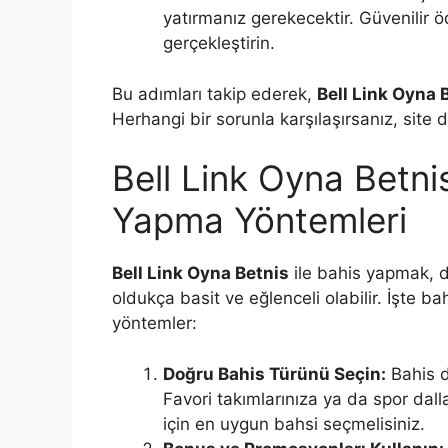
yatırmanız gerekecektir. Güvenilir 
gerçekleştirin.
Bu adımları takip ederek,
Bell Link Oyna 
Herhangi bir sorunla karşılaşırsanız, site
Bell Link Oyna Betni
Yapma Yöntemleri
Bell Link Oyna Betnis
ile bahis yapmak, do
oldukça basit ve eğlenceli olabilir. İşte ba
yöntemler:
Doğru Bahis Türünü Seçin:
Bahis d
Favori takımlarınıza ya da spor dal
için en uygun bahsi seçmelisiniz.