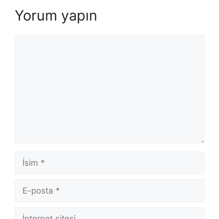
Yorum yapın
Yorum
İsim
E-
posta
İnternet