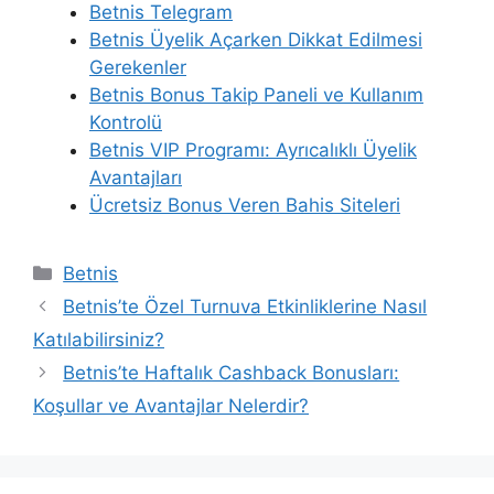
Betnis Telegram
Betnis Üyelik Açarken Dikkat Edilmesi
Gerekenler
Betnis Bonus Takip Paneli ve Kullanım
Kontrolü
Betnis VIP Programı: Ayrıcalıklı Üyelik
Avantajları
Ücretsiz Bonus Veren Bahis Siteleri
Kategoriler
Betnis
Betnis’te Özel Turnuva Etkinliklerine Nasıl
Katılabilirsiniz?
Betnis’te Haftalık Cashback Bonusları:
Koşullar ve Avantajlar Nelerdir?