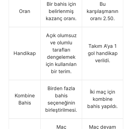
Bir bahis için
Bu
Oran
belirlenmiş
karşılaşmanın
kazanç oranı.
oranı 2.50.
Açık olumsuz
ve olumlu
Takım A’ya 1
tarafları
Handikap
gol handikap
dengelemek
verildi.
için kullanılan
bir terim.
Birden fazla
İki maç için
Kombine
bahis
kombine
Bahis
seçeneğinin
bahis yapıldı.
birleştirilmesi.
Maç
Maç devam