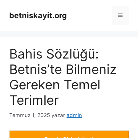
İçeriğe
atla
betniskayit.org
Menü
Bahis Sözlüğü:
Betnis’te Bilmeniz
Gereken Temel
Terimler
Temmuz 1, 2025
yazar
admin