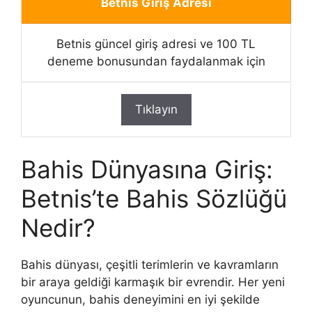
Betnis Giriş Adresi
Betnis güncel giriş adresi ve 100 TL
deneme bonusundan faydalanmak için
Tıklayın
Bahis Dünyasına Giriş:
Betnis’te Bahis Sözlüğü
Nedir?
Bahis dünyası, çeşitli terimlerin ve kavramların
bir araya geldiği karmaşık bir evrendir. Her yeni
oyuncunun, bahis deneyimini en iyi şekilde