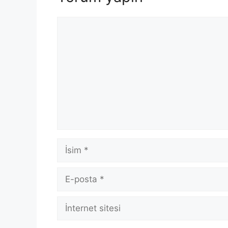
Yorum
İsim
E-
posta
İnternet
sitesi