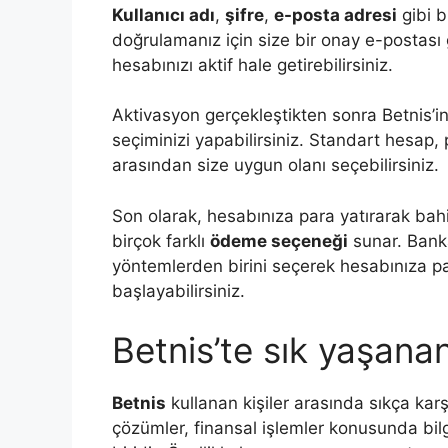
Kullanıcı adı
,
şifre
,
e-posta adresi
gibi b
doğrulamanız için size bir onay e-postası 
hesabınızı aktif hale getirebilirsiniz.
Aktivasyon gerçekleştikten sonra Betnis’
seçiminizi yapabilirsiniz. Standart hesap
arasından size uygun olanı seçebilirsiniz.
Son olarak, hesabınıza para yatırarak bahi
birçok farklı
ödeme seçeneği
sunar. Banka
yöntemlerden birini seçerek hesabınıza pa
başlayabilirsiniz.
Betnis’te sık yaşana
Betnis
kullanan kişiler arasında sıkça karş
çözümler, finansal işlemler konusunda bilg