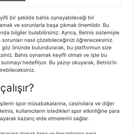
yifli bir şekilde bahis oynayabileceği bir
lamak ve sorunlarla başa çıkmak önemlidir. Bu
nda bilgiler bulabilirsiniz. Ayrıca, Betnis sistemiyle
 sorunları nasıl çözebileceğinizi öğreneceksiniz.
 da göz önünde bulundurarak, bu platformun size
iniz. Bahis oynamak keyifli olmalı ve işte bu
i sunmayı hedefliyor. Bu yazıyı okuyarak, Betnis’in
irebileceksiniz.
çalışır?
işilerin spor müsabakalarına, casinolara ve diğer
nis, kullanıcıların istedikleri spor etkinliğine para
ynayarak kazanç elde etmelerini sağlar.
urmasına olanak tanır ve hesaplarına para