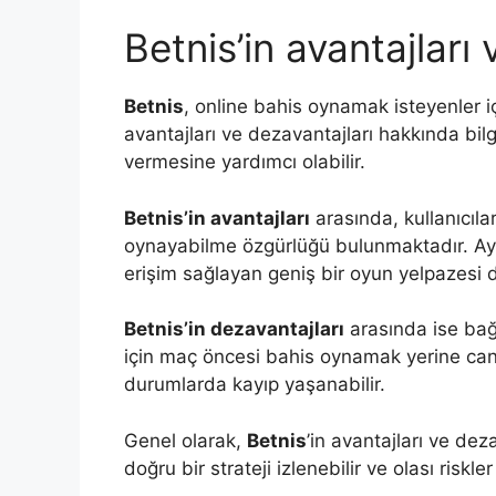
Betnis’in avantajları
Betnis
, online bahis oynamak isteyenler iç
avantajları ve dezavantajları hakkında bil
vermesine yardımcı olabilir.
Betnis’in avantajları
arasında, kullanıcıla
oynayabilme özgürlüğü bulunmaktadır. Ayrıc
erişim sağlayan geniş bir oyun yelpazesi d
Betnis’in dezavantajları
arasında ise bağım
için maç öncesi bahis oynamak yerine can
durumlarda kayıp yaşanabilir.
Genel olarak,
Betnis
’in avantajları ve dez
doğru bir strateji izlenebilir ve olası riskler 