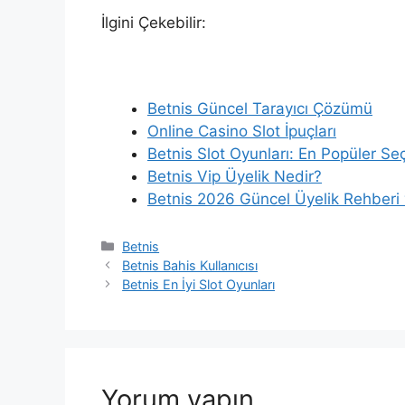
İlgini Çekebilir:
Betnis Güncel Tarayıcı Çözümü
Online Casino Slot İpuçları
Betnis Slot Oyunları: En Popüler Se
Betnis Vip Üyelik Nedir?
Betnis 2026 Güncel Üyelik Rehberi
Kategoriler
Betnis
Betnis Bahis Kullanıcısı
Betnis En İyi Slot Oyunları
Yorum yapın