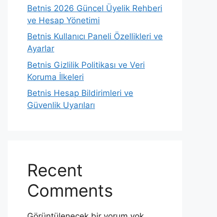
Betnis 2026 Güncel Üyelik Rehberi
ve Hesap Yönetimi
Betnis Kullanıcı Paneli Özellikleri ve
Ayarlar
Betnis Gizlilik Politikası ve Veri
Koruma İlkeleri
Betnis Hesap Bildirimleri ve
Güvenlik Uyarıları
Recent
Comments
Görüntülenecek bir yorum yok.