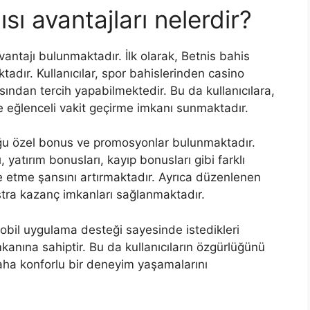
sı avantajları nelerdir?
antajı bulunmaktadır. İlk olarak, Betnis bahis
adır. Kullanıcılar, spor bahislerinden casino
sından tercih yapabilmektedir. Bu da kullanıcılara,
e eğlenceli vakit geçirme imkanı sunmaktadır.
lduğu özel bonus ve promosyonlar bulunmaktadır.
, yatırım bonusları, kayıp bonusları gibi farklı
lde etme şansını artırmaktadır. Ayrıca düzenlenen
kstra kazanç imkanları sağlanmaktadır.
mobil uygulama desteği sayesinde istedikleri
anına sahiptir. Bu da kullanıcıların özgürlüğünü
daha konforlu bir deneyim yaşamalarını