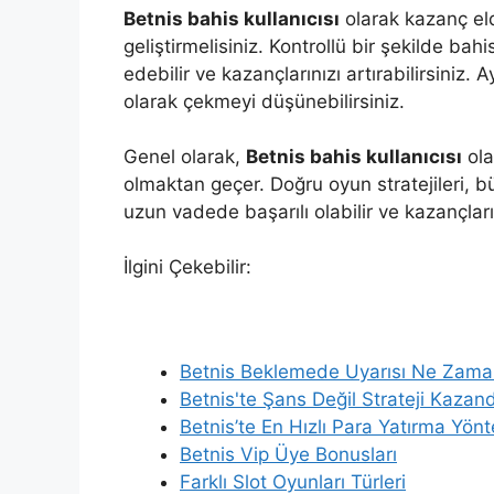
Betnis bahis kullanıcısı
olarak kazanç elde
geliştirmelisiniz. Kontrollü bir şekilde bahi
edebilir ve kazançlarınızı artırabilirsiniz. 
olarak çekmeyi düşünebilirsiniz.
Genel olarak,
Betnis bahis kullanıcısı
ola
olmaktan geçer. Doğru oyun stratejileri, bü
uzun vadede başarılı olabilir ve kazançlarını
İlgini Çekebilir:
Betnis Beklemede Uyarısı Ne Zama
Betnis'te Şans Değil Strateji Kazan
Betnis’te En Hızlı Para Yatırma Yönte
Betnis Vip Üye Bonusları
Farklı Slot Oyunları Türleri