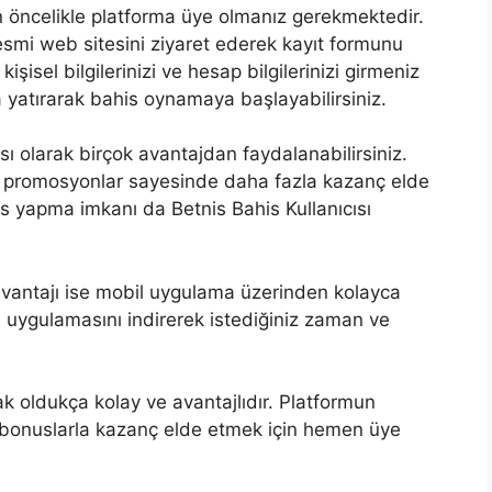
çin öncelikle platforma üye olmanız gerekmektedir.
esmi web sitesini ziyaret ederek kayıt formunu
işisel bilgilerinizi ve hesap bilgilerinizi girmeniz
 yatırarak bahis oynamaya başlayabilirsiniz.
sı olarak birçok avantajdan faydalanabilirsiniz.
 promosyonlar sayesinde daha fazla kazanç elde
his yapma imkanı da Betnis Bahis Kullanıcısı
 avantajı ise mobil uygulama üzerinden kolayca
 uygulamasını indirerek istediğiniz zaman ve
ak oldukça kolay ve avantajlıdır. Platformun
 bonuslarla kazanç elde etmek için hemen üye