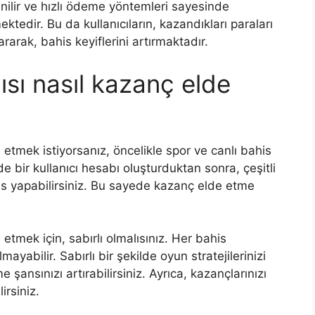
enilir ve hızlı ödeme yöntemleri sayesinde
ktedir. Bu da kullanıcıların, kazandıkları paraları
ararak, bahis keyiflerini artırmaktadır.
ısı nasıl kazanç elde
 etmek istiyorsanız, öncelikle spor ve canlı bahis
de bir kullanıcı hesabı oluşturduktan sonra, çeşitli
is yapabilirsiniz. Bu sayede kazanç elde etme
 etmek için, sabırlı olmalısınız. Her bahis
bilir. Sabırlı bir şekilde oyun stratejilerinizi
şansınızı artırabilirsiniz. Ayrıca, kazançlarınızı
irsiniz.