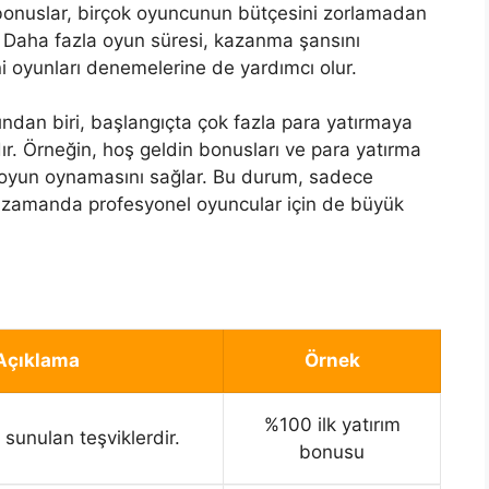
 bonuslar, birçok oyuncunun bütçesini zorlamadan
 Daha fazla oyun süresi, kazanma şansını
ni oyunları denemelerine de yardımcı olur.
ından biri, başlangıçta çok fazla para yatırmaya
r. Örneğin, hoş geldin bonusları ve para yatırma
e oyun oynamasını sağlar. Bu durum, sadece
nı zamanda profesyonel oyuncular için de büyük
Açıklama
Örnek
%100 ilk yatırım
 sunulan teşviklerdir.
bonusu