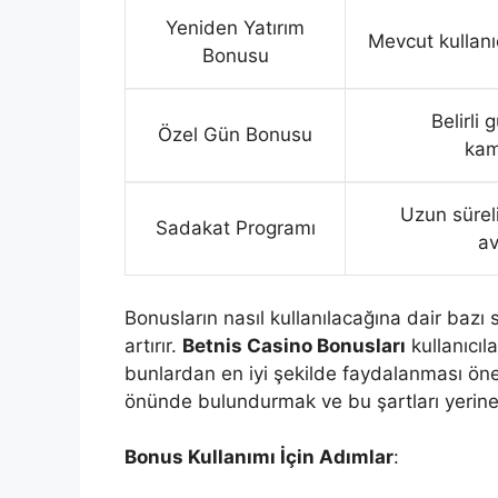
Yeniden Yatırım
Mevcut kullanıc
Bonusu
Belirli
Özel Gün Bonusu
kam
Uzun süreli
Sadakat Programı
av
Bonusların nasıl kullanılacağına dair bazı 
artırır.
Betnis Casino Bonusları
kullanıcıl
bunlardan en iyi şekilde faydalanması öneri
önünde bulundurmak ve bu şartları yerine
Bonus Kullanımı İçin Adımlar
: