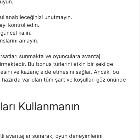
kuyun.
kullanabileceğinizi unutmayın.
yi kontrol edin.
 güncel kalın.
slarını anlayın.
ırsatları sunmakta ve oyunculara avantaj
rmektedir. Bu bonus türlerini etkin bir şekilde
esini ve kazanç elde etmesini sağlar. Ancak, bu
li hazırda var olan tüm şart ve koşulları göz önünde
ları Kullanmanın
tli avantajlar sunarak, oyun deneyimlerini