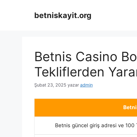
İçeriğe
atla
betniskayit.org
Betnis Casino Bon
Tekliflerden Yara
Şubat 23, 2025
yazar
admin
Betni
Betnis güncel giriş adresi ve 1