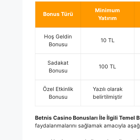
Minimum
Bonus Türü
Yatırım
Hoş Geldin
10 TL
Bonusu
Sadakat
100 TL
Bonusu
Özel Etkinlik
Yazılı olarak
Bonusu
belirtilmiştir
Betnis Casino Bonusları İle İlgili Temel B
faydalanmalarını sağlamak amacıyla aşağıda