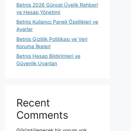
Betnis 2026 Güncel Üyelik Rehberi
ve Hesap Yönetimi
Betnis Kullanıcı Paneli Özellikleri ve
Ayarlar
Betnis Gizlilik Politikası ve Veri
Koruma İlkeleri
Betnis Hesap Bildirimleri ve
Güvenlik Uyarıları
Recent
Comments
Görüntülenecek bir yorum yok.