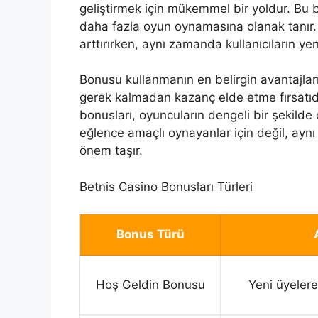
geliştirmek için mükemmel bir yoldur. Bu
daha fazla oyun oynamasına olanak tanır.
arttırırken, aynı zamanda kullanıcıların ye
Bonusu kullanmanın en belirgin avantajlar
gerek kalmadan kazanç elde etme fırsatıdı
bonusları, oyuncuların dengeli bir şekild
eğlence amaçlı oynayanlar için değil, ay
önem taşır.
Betnis Casino Bonusları Türleri
Bonus Türü
Hoş Geldin Bonusu
Yeni üyelere