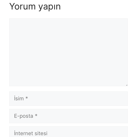
Yorum yapın
Yorum
İsim
E-
posta
İnternet