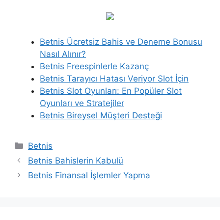
Betnis Ücretsiz Bahis ve Deneme Bonusu
Nasıl Alınır?
Betnis Freespinlerle Kazanç
Betnis Tarayıcı Hatası Veriyor Slot İçin
Betnis Slot Oyunları: En Popüler Slot
Oyunları ve Stratejiler
Betnis Bireysel Müşteri Desteği
Kategoriler
Betnis
Betnis Bahislerin Kabulü
Betnis Finansal İşlemler Yapma