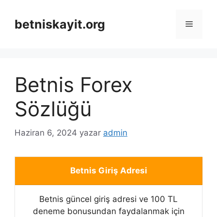
İçeriğe
atla
betniskayit.org
Menü
Betnis Forex
Sözlüğü
Haziran 6, 2024
yazar
admin
Betnis Giriş Adresi
Betnis güncel giriş adresi ve 100 TL
deneme bonusundan faydalanmak için