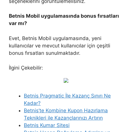
seçeneklerini görüntülemelisiniz.
Betnis Mobil uygulamasında bonus fırsatları
var mı?
Evet, Betnis Mobil uygulamasında, yeni
kullanıcılar ve mevcut kullanıcılar için çeşitli
bonus fırsatları sunulmaktadır.
İlgini Çekebilir:
Betnis Pragmatic İle Kazanç Sınırı Ne
Kadar?
Betnis’te Kombine Kupon Hazırlama
Teknikleri ile Kazançlarınızı Artırın
Betnis Kumar Sitesi