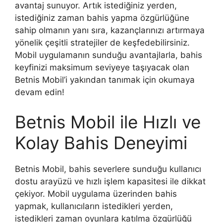
avantaj sunuyor. Artık istediğiniz yerden,
istediğiniz zaman bahis yapma özgürlüğüne
sahip olmanın yanı sıra, kazançlarınızı artırmaya
yönelik çeşitli stratejiler de keşfedebilirsiniz.
Mobil uygulamanın sunduğu avantajlarla, bahis
keyfinizi maksimum seviyeye taşıyacak olan
Betnis Mobil’i yakından tanımak için okumaya
devam edin!
Betnis Mobil ile Hızlı ve
Kolay Bahis Deneyimi
Betnis Mobil, bahis severlere sunduğu kullanıcı
dostu arayüzü ve hızlı işlem kapasitesi ile dikkat
çekiyor. Mobil uygulama üzerinden bahis
yapmak, kullanıcıların istedikleri yerden,
istedikleri zaman oyunlara katılma özgürlüğü