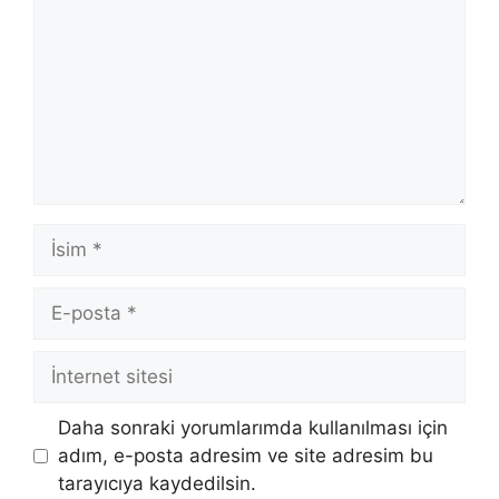
İsim
E-
posta
İnternet
sitesi
Daha sonraki yorumlarımda kullanılması için
adım, e-posta adresim ve site adresim bu
tarayıcıya kaydedilsin.