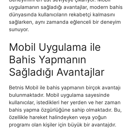
uygulamanın sağladığı avantajlar, modern bahis
dünyasında kullanıcıların rekabetçi kalmasını
sağlarken, aynı zamanda eğlenceli bir deneyim
sunuyor.
Mobil Uygulama ile
Bahis Yapmanın
Sağladığı Avantajlar
Betnis Mobil ile bahis yapmanın birçok avantajı
bulunmaktadır. Mobil uygulama sayesinde
kullanıcılar, istedikleri her yerden ve her zaman
bahis yapma özgürlüğüne sahip olmaktadır. Bu,
özellikle hareket halindeyken veya yoğun
programı olan kişiler için büyük bir avantajdır.