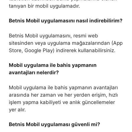
tanıyan bir mobil uygulamadır.
Betnis Mobil uygulamasını nasıl indirebilirim?
Betnis Mobil uygulamasını, resmi web
sitesinden veya uygulama mağazalarından (App
Store, Google Play) indirerek kullanabilirsiniz.
Mobil uygulama ile bahis yapmanın
avantajları nelerdir?
Mobil uygulama ile bahis yapmanın avantajları
arasında her zaman ve her yerden erişim, hızlı
işlem yapma kabiliyeti ve anlık güncellemeler
yer alır.
Betnis Mobil uygulaması güvenli mi?