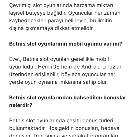
Çevrimiçi slot oyunlarında harcama miktarı
kişisel bütçeye bağlıdır. Oyuncular her zaman
kaybedecekleri parayı belirleyip, bu limitin
dışına çıkmamaya dikkat etmelidir.
Betnis slot oyunlarının mobil uyumu var mı?
Evet, Betnis slot oyunları genellikle mobil
uyumludur. Hem iOS hem de Android cihazlar
üzerinden erişilebilir, böylece oyuncular her
yerde oyun oynama imkânına sahip olur.
Betnis slot oyunlarından bahsedilen bonuslar
nelerdir?
Betnis slot oyunlarında çeşitli bonus türleri
bulunmaktadır. Hoş geldin bonusları, bedava
dönüşler (free spins) ve sadakat programları