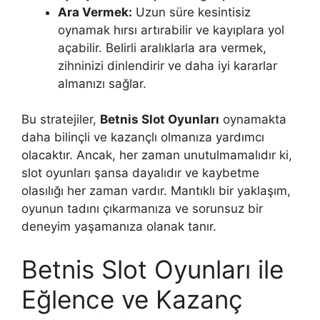
Ara Vermek:
Uzun süre kesintisiz
oynamak hırsı artırabilir ve kayıplara yol
açabilir. Belirli aralıklarla ara vermek,
zihninizi dinlendirir ve daha iyi kararlar
almanızı sağlar.
Bu stratejiler,
Betnis Slot Oyunları
oynamakta
daha bilinçli ve kazançlı olmanıza yardımcı
olacaktır. Ancak, her zaman unutulmamalıdır ki,
slot oyunları şansa dayalıdır ve kaybetme
olasılığı her zaman vardır. Mantıklı bir yaklaşım,
oyunun tadını çıkarmanıza ve sorunsuz bir
deneyim yaşamanıza olanak tanır.
Betnis Slot Oyunları ile
Eğlence ve Kazanç