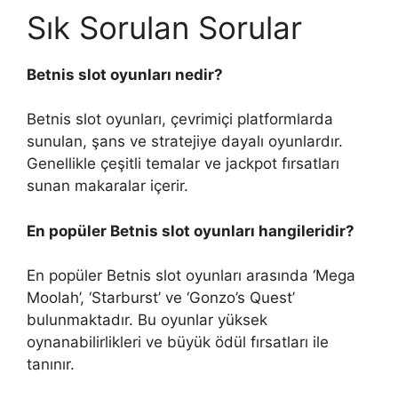
Sık Sorulan Sorular
Betnis slot oyunları nedir?
Betnis slot oyunları, çevrimiçi platformlarda
sunulan, şans ve stratejiye dayalı oyunlardır.
Genellikle çeşitli temalar ve jackpot fırsatları
sunan makaralar içerir.
En popüler Betnis slot oyunları hangileridir?
En popüler Betnis slot oyunları arasında ‘Mega
Moolah’, ‘Starburst’ ve ‘Gonzo’s Quest’
bulunmaktadır. Bu oyunlar yüksek
oynanabilirlikleri ve büyük ödül fırsatları ile
tanınır.