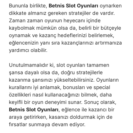
Bununla birlikte,
Betnis Slot Oyunları
oynarken
dikkate almanız gereken stratejiler de vardır.
Zaman zaman oyunun heyecanı içinde
kaybolmak mümkün olsa da, belirli bir bütçeyle
oynamak ve kazanç hedeflerinizi belirlemek,
eğlencenizin yanı sıra kazançlarınızı artırmanıza
yardımcı olabilir.
Unutulmamalıdır ki, slot oyunları tamamen
şansa dayalı olsa da, doğru stratejilerle
kazanma şansınızı yükseltebilirsiniz. Oyunların
kurallarını iyi anlamak, bonusları ve special
özellikleri nasıl kullanacağınızı bilmek, daha
keyifli bir oyun deneyimi sunar. Sonuç olarak,
Betnis Slot Oyunları
, eğlence ile kazancı bir
araya getirirken, kasanızı doldurmak için de
fırsatlar sunmaya devam ediyor.