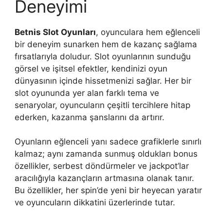
Deneyimi
Betnis Slot Oyunları
, oyunculara hem eğlenceli
bir deneyim sunarken hem de kazanç sağlama
fırsatlarıyla doludur. Slot oyunlarının sunduğu
görsel ve işitsel efektler, kendinizi oyun
dünyasının içinde hissetmenizi sağlar. Her bir
slot oyununda yer alan farklı tema ve
senaryolar, oyuncuların çeşitli tercihlere hitap
ederken, kazanma şanslarını da artırır.
Oyunların eğlenceli yanı sadece grafiklerle sınırlı
kalmaz; aynı zamanda sunmuş oldukları bonus
özellikler, serbest döndürmeler ve jackpot’lar
aracılığıyla kazançların artmasına olanak tanır.
Bu özellikler, her spin’de yeni bir heyecan yaratır
ve oyuncuların dikkatini üzerlerinde tutar.