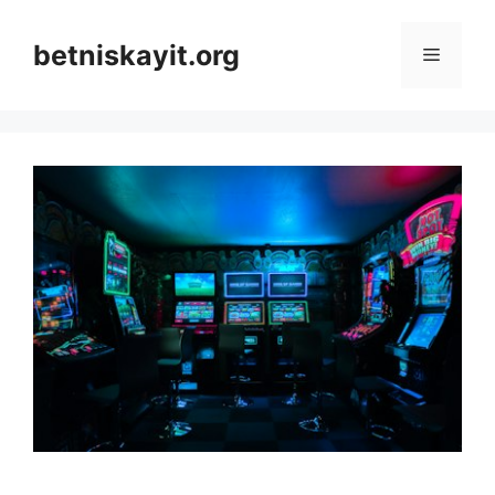
İçeriğe
atla
betniskayit.org
Menü