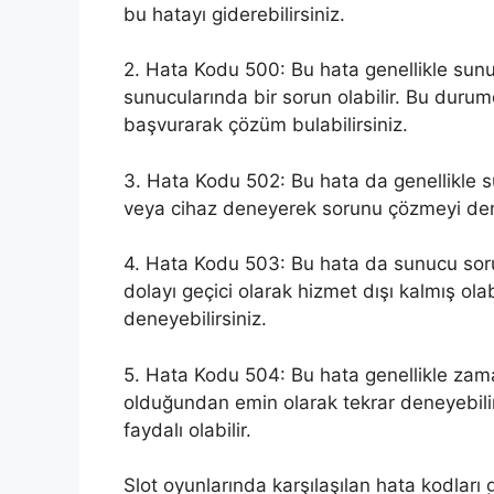
bu hatayı giderebilirsiniz.
2. Hata Kodu 500: Bu hata genellikle sunu
sunucularında bir sorun olabilir. Bu duru
başvurarak çözüm bulabilirsiniz.
3. Hata Kodu 502: Bu hata da genellikle su
veya cihaz deneyerek sorunu çözmeyi dene
4. Hata Kodu 503: Bu hata da sunucu sor
dolayı geçici olarak hizmet dışı kalmış olab
deneyebilirsiniz.
5. Hata Kodu 504: Bu hata genellikle zaman 
olduğundan emin olarak tekrar deneyebilirs
faydalı olabilir.
Slot oyunlarında karşılaşılan hata kodları 