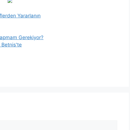
iflerden Yararlanın
Yapmam Gerekiyor?
r Betnis'te