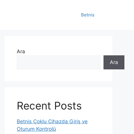
Betnis
Ara
Ara
Recent Posts
Betnis Çoklu Cihazda Giriş ve
Oturum Kontrolü