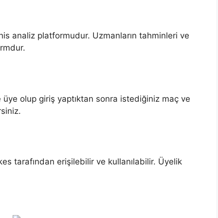
ahis analiz platformudur. Uzmanların tahminleri ve
ormdur.
e üye olup giriş yaptıktan sonra istediğiniz maç ve
rsiniz.
s tarafından erişilebilir ve kullanılabilir. Üyelik