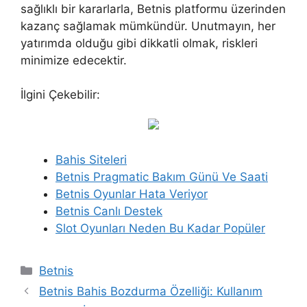
sağlıklı bir kararlarla, Betnis platformu üzerinden
kazanç sağlamak mümkündür. Unutmayın, her
yatırımda olduğu gibi dikkatli olmak, riskleri
minimize edecektir.
İlgini Çekebilir:
Bahis Siteleri
Betnis Pragmatic Bakım Günü Ve Saati
Betnis Oyunlar Hata Veriyor
Betnis Canlı Destek
Slot Oyunları Neden Bu Kadar Popüler
Kategoriler
Betnis
Betnis Bahis Bozdurma Özelliği: Kullanım