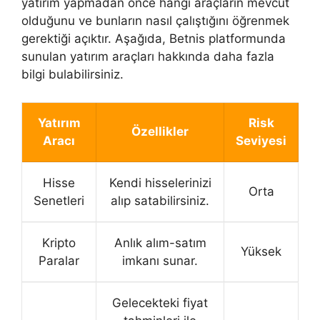
yatırım yapmadan önce hangi araçların mevcut
olduğunu ve bunların nasıl çalıştığını öğrenmek
gerektiği açıktır. Aşağıda, Betnis platformunda
sunulan yatırım araçları hakkında daha fazla
bilgi bulabilirsiniz.
Yatırım
Risk
Özellikler
Aracı
Seviyesi
Hisse
Kendi hisselerinizi
Orta
Senetleri
alıp satabilirsiniz.
Kripto
Anlık alım-satım
Yüksek
Paralar
imkanı sunar.
Gelecekteki fiyat