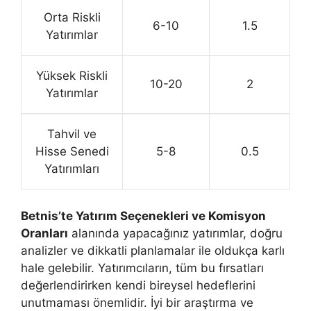
Orta Riskli
6-10
1.5
Yatırımlar
Yüksek Riskli
10-20
2
Yatırımlar
Tahvil ve
Hisse Senedi
5-8
0.5
Yatırımları
Betnis’te Yatırım Seçenekleri ve Komisyon
Oranları
alanında yapacağınız yatırımlar, doğru
analizler ve dikkatli planlamalar ile oldukça karlı
hale gelebilir. Yatırımcıların, tüm bu fırsatları
değerlendirirken kendi bireysel hedeflerini
unutmaması önemlidir. İyi bir araştırma ve