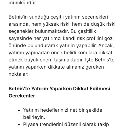
mümkündür.
Betnis’in sunduğu çeşitli yatırım seçenekleri
arasında, hem yüksek riskli hem de düşük riskli
seçenekler bulunmaktadır. Bu çeşitlilik
sayesinde her yatırımcı kendi risk profilini göz
önünde bulundurarak yatırım yapabilir. Ancak,
yatırım yapmadan önce belirli konulara dikkat
etmek büyük önem taşımaktadır. İşte Betnis’te
yatırım yaparken dikkate almanız gereken
noktalar:
Betnis’te Yatırım Yaparken Dikkat Edilmesi
Gerekenler
Yatırım hedeflerinizi net bir şekilde
belirleyin.
Piyasa trendlerini düzenli olarak takip