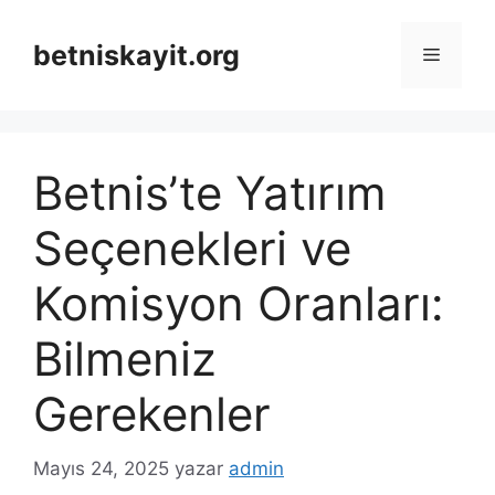
İçeriğe
atla
betniskayit.org
Menü
Betnis’te Yatırım
Seçenekleri ve
Komisyon Oranları:
Bilmeniz
Gerekenler
Mayıs 24, 2025
yazar
admin