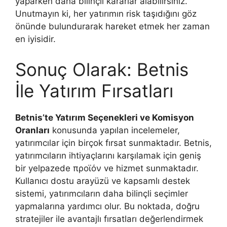
yaparken daha bilinçli kararlar alabilirsiniz.
Unutmayın ki, her yatırımın risk taşıdığını göz
önünde bulundurarak hareket etmek her zaman
en iyisidir.
Sonuç Olarak: Betnis
İle Yatırım Fırsatları
Betnis’te Yatırım Seçenekleri ve Komisyon
Oranları
konusunda yapılan incelemeler,
yatırımcılar için birçok fırsat sunmaktadır. Betnis,
yatırımcıların ihtiyaçlarını karşılamak için geniş
bir yelpazede προϊόν ve hizmet sunmaktadır.
Kullanıcı dostu arayüzü ve kapsamlı destek
sistemi, yatırımcıların daha bilinçli seçimler
yapmalarına yardımcı olur. Bu noktada, doğru
stratejiler ile avantajlı fırsatları değerlendirmek