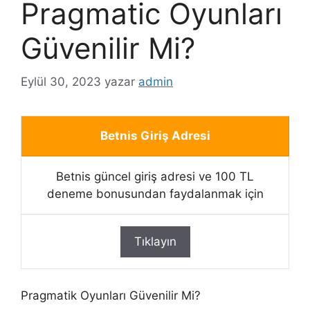
Pragmatic Oyunları
Güvenilir Mi?
Eylül 30, 2023
yazar
admin
Betnis Giriş Adresi
Betnis güncel giriş adresi ve 100 TL
deneme bonusundan faydalanmak için
Tıklayın
Pragmatik Oyunları Güvenilir Mi?