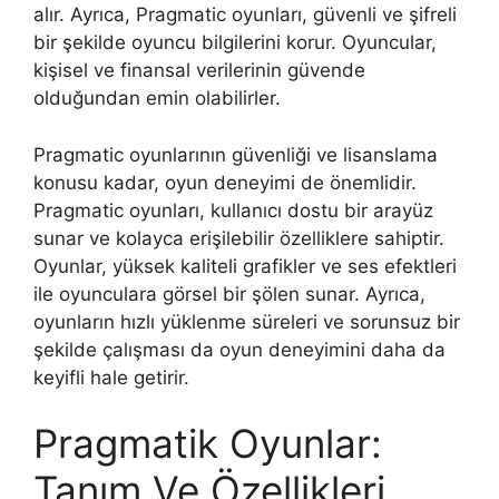
alır. Ayrıca, Pragmatic oyunları, güvenli ve şifreli
bir şekilde oyuncu bilgilerini korur. Oyuncular,
kişisel ve finansal verilerinin güvende
olduğundan emin olabilirler.
Pragmatic oyunlarının güvenliği ve lisanslama
konusu kadar, oyun deneyimi de önemlidir.
Pragmatic oyunları, kullanıcı dostu bir arayüz
sunar ve kolayca erişilebilir özelliklere sahiptir.
Oyunlar, yüksek kaliteli grafikler ve ses efektleri
ile oyunculara görsel bir şölen sunar. Ayrıca,
oyunların hızlı yüklenme süreleri ve sorunsuz bir
şekilde çalışması da oyun deneyimini daha da
keyifli hale getirir.
Pragmatik Oyunlar:
Tanım Ve Özellikleri