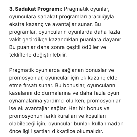
3. Sadakat Programı:
Pragmatik oyunlar,
oyunculara sadakat programları aracılığıyla
ekstra kazanç ve avantajlar sunar. Bu
programlar, oyuncuların oyunlarda daha fazla
vakit geçirdikçe kazandıkları puanlara dayanır.
Bu puanlar daha sonra çeşitli ödüller ve
tekliflerle değiştirilebilir.
Pragmatik oyunlarda sağlanan bonuslar ve
promosyonlar, oyuncular için ek kazanç elde
etme fırsatı sunar. Bu bonuslar, oyuncuların
kasalarını doldurmalarına ve daha fazla oyun
oynamalarına yardımcı olurken, promosyonlar
ise ek avantajlar sağlar. Her bir bonus ve
promosyonun farklı kuralları ve koşulları
olabileceği için, oyuncular bunları kullanmadan
önce ilgili şartları dikkatlice okumalıdır.