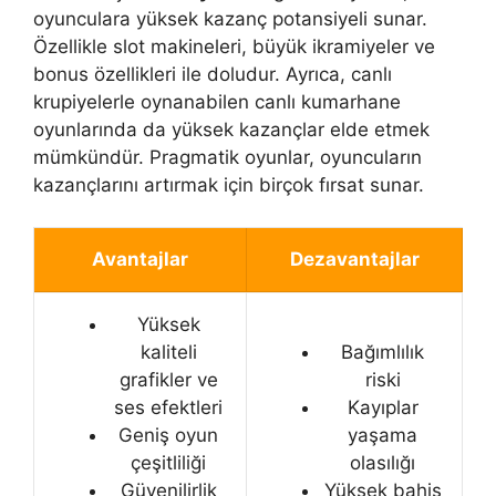
oyunculara yüksek kazanç potansiyeli sunar.
Özellikle slot makineleri, büyük ikramiyeler ve
bonus özellikleri ile doludur. Ayrıca, canlı
krupiyelerle oynanabilen canlı kumarhane
oyunlarında da yüksek kazançlar elde etmek
mümkündür. Pragmatik oyunlar, oyuncuların
kazançlarını artırmak için birçok fırsat sunar.
Avantajlar
Dezavantajlar
Yüksek
kaliteli
Bağımlılık
grafikler ve
riski
ses efektleri
Kayıplar
Geniş oyun
yaşama
çeşitliliği
olasılığı
Güvenilirlik
Yüksek bahis