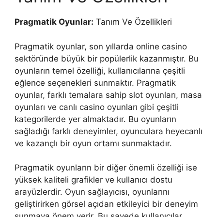
Pragmatik Oyunlar:
Tanım Ve Özellikleri
Pragmatik oyunlar, son yıllarda online casino
sektöründe büyük bir popülerlik kazanmıştır. Bu
oyunların temel özelliği, kullanıcılarına çeşitli
eğlence seçenekleri sunmaktır. Pragmatik
oyunlar, farklı temalara sahip slot oyunları, masa
oyunları ve canlı casino oyunları gibi çeşitli
kategorilerde yer almaktadır. Bu oyunların
sağladığı farklı deneyimler, oyunculara heyecanlı
ve kazançlı bir oyun ortamı sunmaktadır.
Pragmatik oyunların bir diğer önemli özelliği ise
yüksek kaliteli grafikler ve kullanıcı dostu
arayüzlerdir. Oyun sağlayıcısı, oyunlarını
geliştirirken görsel açıdan etkileyici bir deneyim
sunmaya önem verir. Bu sayede kullanıcılar,