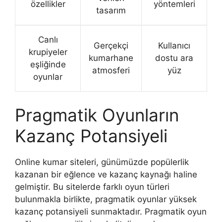
özellikler
yöntemleri
tasarım
Canlı
Gerçekçi
Kullanıcı
krupiyeler
kumarhane
dostu ara
eşliğinde
atmosferi
yüz
oyunlar
Pragmatik Oyunların
Kazanç Potansiyeli
Online kumar siteleri, günümüzde popülerlik
kazanan bir eğlence ve kazanç kaynağı haline
gelmiştir. Bu sitelerde farklı oyun türleri
bulunmakla birlikte, pragmatik oyunlar yüksek
kazanç potansiyeli sunmaktadır. Pragmatik oyun