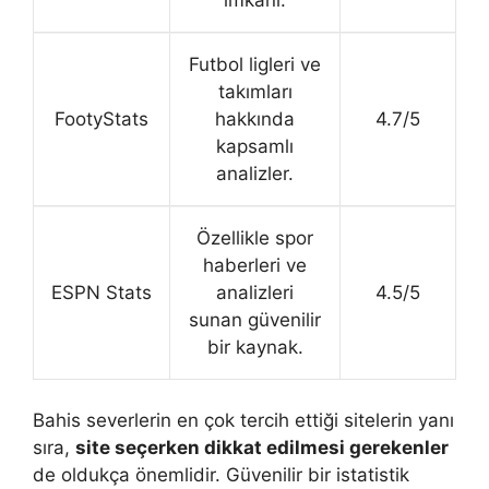
Futbol ligleri ve
takımları
FootyStats
hakkında
4.7/5
kapsamlı
analizler.
Özellikle spor
haberleri ve
ESPN Stats
analizleri
4.5/5
sunan güvenilir
bir kaynak.
Bahis severlerin en çok tercih ettiği sitelerin yanı
sıra,
site seçerken dikkat edilmesi gerekenler
de oldukça önemlidir. Güvenilir bir istatistik