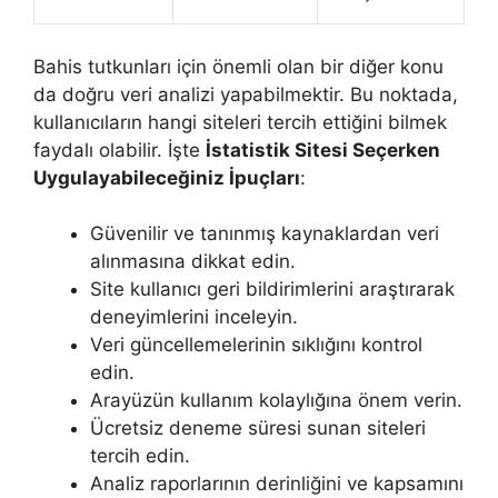
Bahis tutkunları için önemli olan bir diğer konu
da doğru veri analizi yapabilmektir. Bu noktada,
kullanıcıların hangi siteleri tercih ettiğini bilmek
faydalı olabilir. İşte
İstatistik Sitesi Seçerken
Uygulayabileceğiniz İpuçları
:
Güvenilir ve tanınmış kaynaklardan veri
alınmasına dikkat edin.
Site kullanıcı geri bildirimlerini araştırarak
deneyimlerini inceleyin.
Veri güncellemelerinin sıklığını kontrol
edin.
Arayüzün kullanım kolaylığına önem verin.
Ücretsiz deneme süresi sunan siteleri
tercih edin.
Analiz raporlarının derinliğini ve kapsamını