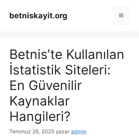
İçeriğe
atla
betniskayit.org
Menü
Betnis’te Kullanılan
İstatistik Siteleri:
En Güvenilir
Kaynaklar
Hangileri?
Temmuz 26, 2025
yazar
admin