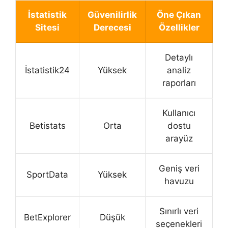
İstatistik
Güvenilirlik
Öne Çıkan
Sitesi
Derecesi
Özellikler
Detaylı
İstatistik24
Yüksek
analiz
raporları
Kullanıcı
Betistats
Orta
dostu
arayüz
Geniş veri
SportData
Yüksek
havuzu
Sınırlı veri
BetExplorer
Düşük
seçenekleri