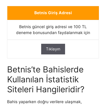
Betnis Giriş Adresi
Betnis güncel giriş adresi ve 100 TL
deneme bonusundan faydalanmak için
Tıklayın
Betnis’te Bahislerde
Kullanılan İstatistik
Siteleri Hangileridir?
Bahis yaparken doğru verilere ulaşmak,