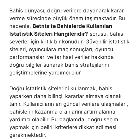
Bahis dünyası, doğru verilere dayanarak karar
verme sürecinde büyük önem taşımaktadır. Bu
nedenle,
Betnis’te Bahislerde Kullanılan
İstatistik Siteleri Hangileridir?
sorusu, bahis
severler için kritik bir konudur. Güvenilir istatistik
siteleri, oyunculara maç sonuçları, oyuncu
performansları ve tarihsel veriler hakkında
doğru bilgiler sunarak bahis stratejilerini
geliştirmelerine yardımcı olur.
Doğru istatistik sitelerini kullanmak, bahis
yaparken daha bilinçli kararlar almaya olanak
tanır. Kullanıcıların en güncel verilere ulaşmaları,
bahislerin kazanma oranlarını artırmalarına
yardımcı olabilir. Bu bağlamda, doğru seçim
yapmak için belirli kriterlere dikkat edilmesi
gerekmektedir.