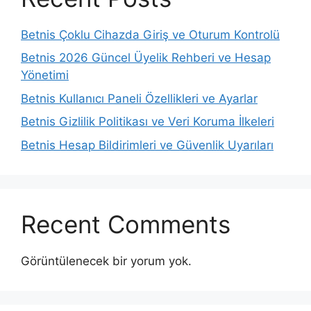
Betnis Çoklu Cihazda Giriş ve Oturum Kontrolü
Betnis 2026 Güncel Üyelik Rehberi ve Hesap
Yönetimi
Betnis Kullanıcı Paneli Özellikleri ve Ayarlar
Betnis Gizlilik Politikası ve Veri Koruma İlkeleri
Betnis Hesap Bildirimleri ve Güvenlik Uyarıları
Recent Comments
Görüntülenecek bir yorum yok.