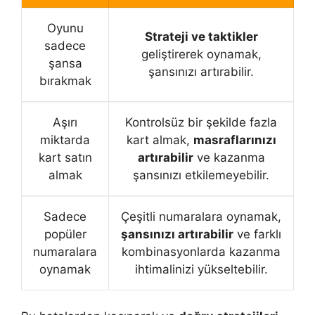
Oyunu
Strateji ve taktikler
sadece
geliştirerek oynamak,
şansa
şansınızı artırabilir.
bırakmak
Aşırı
Kontrolsüz bir şekilde fazla
miktarda
kart almak,
masraflarınızı
kart satın
artırabilir
ve kazanma
almak
şansınızı etkilemeyebilir.
Sadece
Çeşitli numaralara oynamak,
popüler
şansınızı artırabilir
ve farklı
numaralara
kombinasyonlarda kazanma
oynamak
ihtimalinizi yükseltebilir.