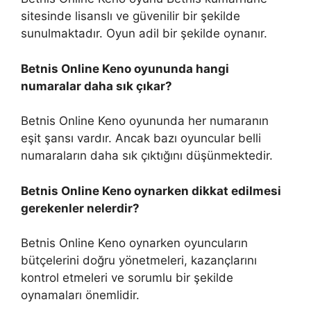
sitesinde lisanslı ve güvenilir bir şekilde
sunulmaktadır. Oyun adil bir şekilde oynanır.
Betnis Online Keno oyununda hangi
numaralar daha sık çıkar?
Betnis Online Keno oyununda her numaranın
eşit şansı vardır. Ancak bazı oyuncular belli
numaraların daha sık çıktığını düşünmektedir.
Betnis Online Keno oynarken dikkat edilmesi
gerekenler nelerdir?
Betnis Online Keno oynarken oyuncuların
bütçelerini doğru yönetmeleri, kazançlarını
kontrol etmeleri ve sorumlu bir şekilde
oynamaları önemlidir.