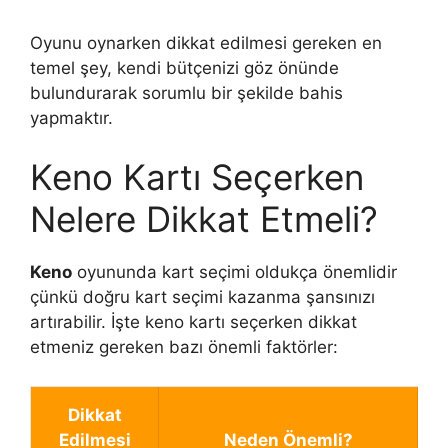
Oyunu oynarken dikkat edilmesi gereken en
temel şey, kendi bütçenizi göz önünde
bulundurarak sorumlu bir şekilde bahis
yapmaktır.
Keno Kartı Seçerken
Nelere Dikkat Etmeli?
Keno
oyununda kart seçimi oldukça önemlidir
çünkü doğru kart seçimi kazanma şansınızı
artırabilir. İşte keno kartı seçerken dikkat
etmeniz gereken bazı önemli faktörler:
Dikkat
Edilmesi
Neden Önemli?