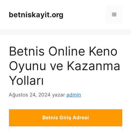
İçeriğe
atla
betniskayit.org
Menü
Betnis Online Keno
Oyunu ve Kazanma
Yolları
Ağustos 24, 2024
yazar
admin
Betnis Giriş Adresi