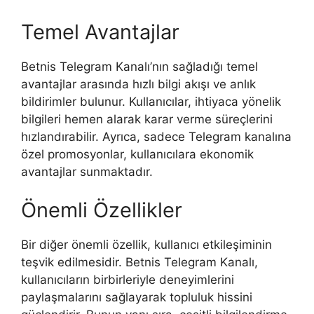
Temel Avantajlar
Betnis Telegram Kanalı’nın sağladığı temel
avantajlar arasında hızlı bilgi akışı ve anlık
bildirimler bulunur. Kullanıcılar, ihtiyaca yönelik
bilgileri hemen alarak karar verme süreçlerini
hızlandırabilir. Ayrıca, sadece Telegram kanalına
özel promosyonlar, kullanıcılara ekonomik
avantajlar sunmaktadır.
Önemli Özellikler
Bir diğer önemli özellik, kullanıcı etkileşiminin
teşvik edilmesidir. Betnis Telegram Kanalı,
kullanıcıların birbirleriyle deneyimlerini
paylaşmalarını sağlayarak topluluk hissini