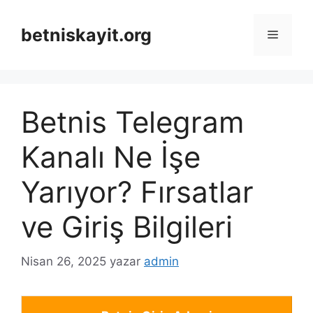
İçeriğe
atla
betniskayit.org
Menü
Betnis Telegram
Kanalı Ne İşe
Yarıyor? Fırsatlar
ve Giriş Bilgileri
Nisan 26, 2025
yazar
admin