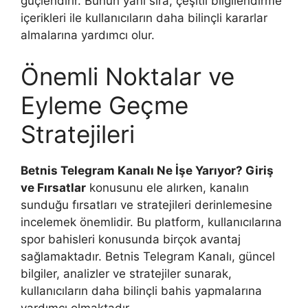
güçlendirir. Bunun yanı sıra, çeşitli bilgilendirme
içerikleri ile kullanıcıların daha bilinçli kararlar
almalarına yardımcı olur.
Önemli Noktalar ve
Eyleme Geçme
Stratejileri
Betnis Telegram Kanalı Ne İşe Yarıyor? Giriş
ve Fırsatlar
konusunu ele alırken, kanalın
sunduğu fırsatları ve stratejileri derinlemesine
incelemek önemlidir. Bu platform, kullanıcılarına
spor bahisleri konusunda birçok avantaj
sağlamaktadır. Betnis Telegram Kanalı, güncel
bilgiler, analizler ve stratejiler sunarak,
kullanıcıların daha bilinçli bahis yapmalarına
yardımcı olmaktadır.