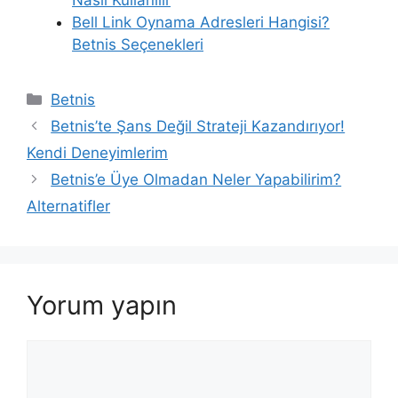
Nasıl Kullanılır
Bell Link Oynama Adresleri Hangisi?
Betnis Seçenekleri
Kategoriler
Betnis
Betnis’te Şans Değil Strateji Kazandırıyor!
Kendi Deneyimlerim
Betnis’e Üye Olmadan Neler Yapabilirim?
Alternatifler
Yorum yapın
Yorum