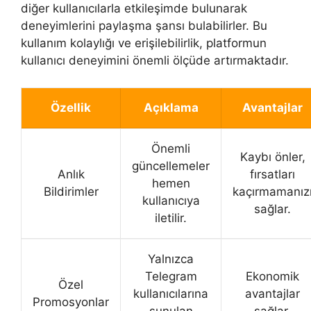
diğer kullanıcılarla etkileşimde bulunarak
deneyimlerini paylaşma şansı bulabilirler. Bu
kullanım kolaylığı ve erişilebilirlik, platformun
kullanıcı deneyimini önemli ölçüde artırmaktadır.
Özellik
Açıklama
Avantajlar
Önemli
Kaybı önler,
güncellemeler
Anlık
fırsatları
hemen
Bildirimler
kaçırmamanız
kullanıcıya
sağlar.
iletilir.
Yalnızca
Telegram
Ekonomik
Özel
kullanıcılarına
avantajlar
Promosyonlar
sunulan
sağlar.