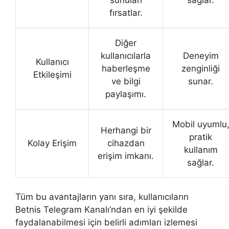
fırsatlar.
Diğer
kullanıcılarla
Deneyim
Kullanıcı
haberleşme
zenginliği
Etkileşimi
ve bilgi
sunar.
paylaşımı.
Mobil uyumlu
Herhangi bir
pratik
Kolay Erişim
cihazdan
kullanım
erişim imkanı.
sağlar.
Tüm bu avantajların yanı sıra, kullanıcıların
Betnis Telegram Kanalı’ndan en iyi şekilde
faydalanabilmesi için belirli adımları izlemesi