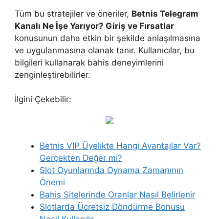
Tüm bu stratejiler ve öneriler,
Betnis Telegram
Kanalı Ne İşe Yarıyor? Giriş ve Fırsatlar
konusunun daha etkin bir şekilde anlaşılmasına
ve uygulanmasına olanak tanır. Kullanıcılar, bu
bilgileri kullanarak bahis deneyimlerini
zenginleştirebilirler.
İlgini Çekebilir:
Betnis VIP Üyelikte Hangi Avantajlar Var?
Gerçekten Değer mi?
Slot Oyunlarında Oynama Zamanının
Önemi
Bahis Sitelerinde Oranlar Nasıl Belirlenir
Slotlarda Ücretsiz Döndürme Bonusu