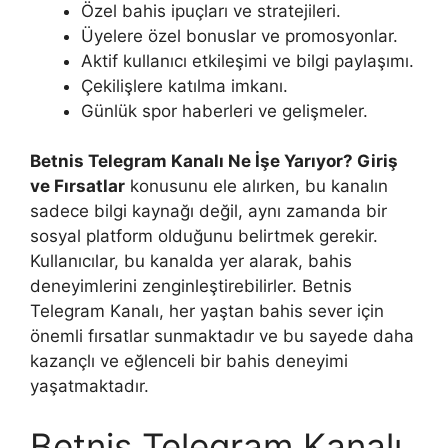
Özel bahis ipuçları ve stratejileri.
Üyelere özel bonuslar ve promosyonlar.
Aktif kullanıcı etkileşimi ve bilgi paylaşımı.
Çekilişlere katılma imkanı.
Günlük spor haberleri ve gelişmeler.
Betnis Telegram Kanalı Ne İşe Yarıyor? Giriş
ve Fırsatlar
konusunu ele alırken, bu kanalın
sadece bilgi kaynağı değil, aynı zamanda bir
sosyal platform olduğunu belirtmek gerekir.
Kullanıcılar, bu kanalda yer alarak, bahis
deneyimlerini zenginleştirebilirler. Betnis
Telegram Kanalı, her yaştan bahis sever için
önemli fırsatlar sunmaktadır ve bu sayede daha
kazançlı ve eğlenceli bir bahis deneyimi
yaşatmaktadır.
Betnis Telegram Kanalı