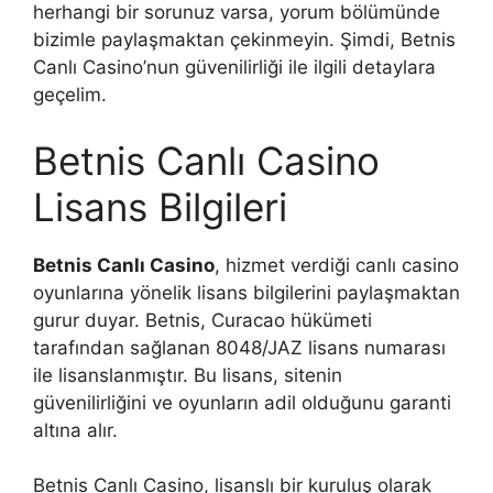
herhangi bir sorunuz varsa, yorum bölümünde
bizimle paylaşmaktan çekinmeyin. Şimdi, Betnis
Canlı Casino’nun güvenilirliği ile ilgili detaylara
geçelim.
Betnis Canlı Casino
Lisans Bilgileri
Betnis Canlı Casino
, hizmet verdiği canlı casino
oyunlarına yönelik lisans bilgilerini paylaşmaktan
gurur duyar. Betnis, Curacao hükümeti
tarafından sağlanan 8048/JAZ lisans numarası
ile lisanslanmıştır. Bu lisans, sitenin
güvenilirliğini ve oyunların adil olduğunu garanti
altına alır.
Betnis Canlı Casino, lisanslı bir kuruluş olarak