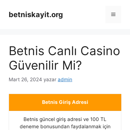
İçeriğe
atla
betniskayit.org
Menü
Betnis Canlı Casino
Güvenilir Mi?
Mart 26, 2024
yazar
admin
Betnis Giriş Adresi
Betnis güncel giriş adresi ve 100 TL
deneme bonusundan faydalanmak için