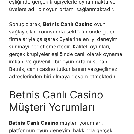
eşliğinde gerçek krupiyelerle oynanmakta ve
üyelere adil bir oyun ortamı sağlanmaktadır.
Sonuç olarak,
Betnis Canlı Casino
oyun
sağlayıcıları konusunda sektörün önde gelen
firmalarıyla çalışarak üyelerine en iyi deneyimi
sunmayı hedeflemektedir. Kaliteli oyunları,
gerçek krupiyeler eşliğinde canlı olarak oynama
imkanı ve güvenilir bir oyun ortamı sunan
Betnis, canlı casino tutkunlarının vazgeçilmez
adreslerinden biri olmaya devam etmektedir.
Betnis Canlı Casino
Müşteri Yorumları
Betnis Canlı Casino
müşteri yorumları,
platformun oyun deneyimi hakkında gerçek