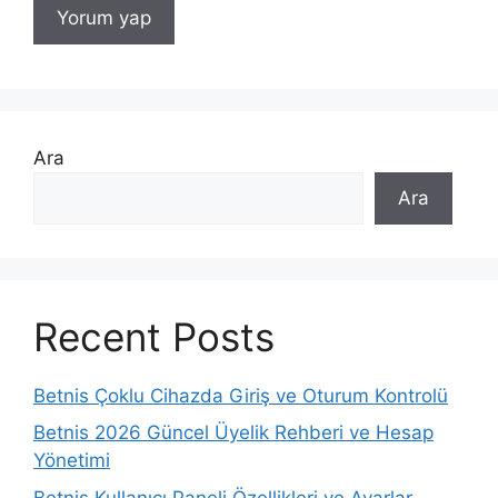
Ara
Ara
Recent Posts
Betnis Çoklu Cihazda Giriş ve Oturum Kontrolü
Betnis 2026 Güncel Üyelik Rehberi ve Hesap
Yönetimi
Betnis Kullanıcı Paneli Özellikleri ve Ayarlar