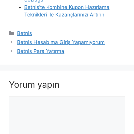
Betnis’te Kombine Kupon Hazırlama
Teknikleri ile Kazançlarınızı Artırın
Kategoriler
Betnis
Betnis Hesabıma Giriş Yapamıyorum
Betnis Para Yatırma
Yorum yapın
Yorum