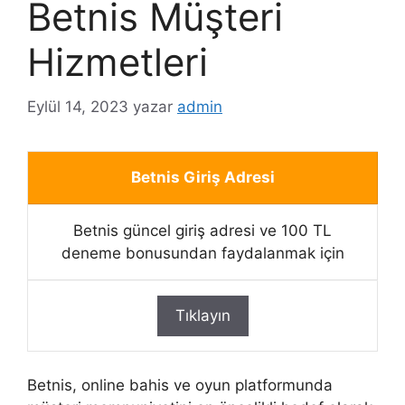
Betnis Müşteri
Hizmetleri
Eylül 14, 2023
yazar
admin
Betnis Giriş Adresi
Betnis güncel giriş adresi ve 100 TL
deneme bonusundan faydalanmak için
Tıklayın
Betnis, online bahis ve oyun platformunda