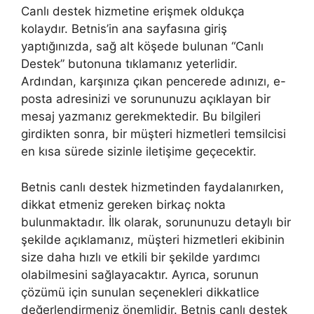
Canlı destek hizmetine erişmek oldukça
kolaydır. Betnis’in ana sayfasına giriş
yaptığınızda, sağ alt köşede bulunan “Canlı
Destek” butonuna tıklamanız yeterlidir.
Ardından, karşınıza çıkan pencerede adınızı, e-
posta adresinizi ve sorununuzu açıklayan bir
mesaj yazmanız gerekmektedir. Bu bilgileri
girdikten sonra, bir müşteri hizmetleri temsilcisi
en kısa sürede sizinle iletişime geçecektir.
Betnis canlı destek hizmetinden faydalanırken,
dikkat etmeniz gereken birkaç nokta
bulunmaktadır. İlk olarak, sorununuzu detaylı bir
şekilde açıklamanız, müşteri hizmetleri ekibinin
size daha hızlı ve etkili bir şekilde yardımcı
olabilmesini sağlayacaktır. Ayrıca, sorunun
çözümü için sunulan seçenekleri dikkatlice
değerlendirmeniz önemlidir. Betnis canlı destek