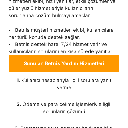
hizmetleri ekibi, hızlı yanıtlar, etkili çözümler ve
güler yüzlü hizmetleriyle kullanıcıların
sorunlarına çözüm bulmayı amaçlar.
Betnis müşteri hizmetleri ekibi, kullanıcılara
her türlü konuda destek sağlar.
Betnis destek hattı, 7/24 hizmet verir ve
kullanıcıların sorularını en kısa sürede yanıtlar.
Sunulan Betnis Yardım Hizmetleri
1.
Kullanıcı hesaplarıyla ilgili sorulara yanıt
verme
2.
Ödeme ve para çekme işlemleriyle ilgili
sorunların çözümü