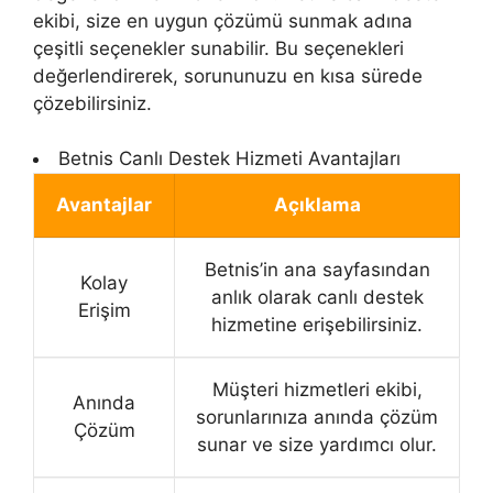
ekibi, size en uygun çözümü sunmak adına
çeşitli seçenekler sunabilir. Bu seçenekleri
değerlendirerek, sorununuzu en kısa sürede
çözebilirsiniz.
Betnis Canlı Destek Hizmeti Avantajları
Avantajlar
Açıklama
Betnis’in ana sayfasından
Kolay
anlık olarak canlı destek
Erişim
hizmetine erişebilirsiniz.
Müşteri hizmetleri ekibi,
Anında
sorunlarınıza anında çözüm
Çözüm
sunar ve size yardımcı olur.