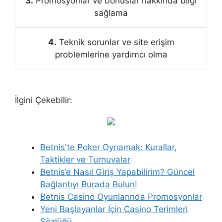
3.
Promosyonlar ve bonuslar hakkında bilgi
sağlama
4.
Teknik sorunlar ve site erişim
problemlerine yardımcı olma
İlgini Çekebilir:
Betnis'te Poker Oynamak: Kurallar,
Taktikler ve Turnuvalar
Betnis’e Nasıl Giriş Yapabilirim? Güncel
Bağlantıyı Burada Bulun!
Betnis Casino Oyunlarında Promosyonlar
Yeni Başlayanlar İçin Casino Terimleri
Sözlüğü