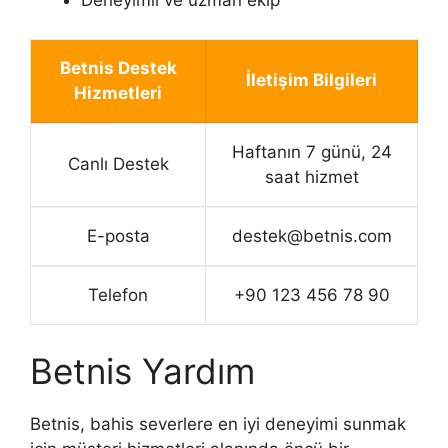
Deneyimli ve uzman ekip
Betnis Destek
İletişim Bilgileri
Hizmetleri
Haftanın 7 günü, 24
Canlı Destek
saat hizmet
E-posta
destek@betnis.com
Telefon
+90 123 456 78 90
Betnis Yardım
Betnis, bahis severlere en iyi deneyimi sunmak