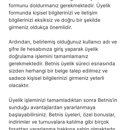
formunu doldurmanız gerekmektedir. Üyelik
formunda kişisel bilgilerinizi ve iletişim
bilgilerinizi eksiksiz ve doğru bir şekilde
girmeniz oldukça önemlidir.
Ardından, belirlemiş olduğunuz kullanıcı adı ve
şifre ile hesabınıza giriş yaparak üyelik
doğrulama işlemini tamamlamanız
gerekmektedir. Betnis üyelik süreci esnasında
sizden herhangi bir belge talep edilmez ve
sadece kişisel bilgilerinizi girmeniz yeterli
olacaktır.
Üyelik işleminizi tamamladıktan sonra Betnis’in
sunduğu avantajlardan yararlanmaya
başlayabilirsiniz. Betnis üyeleri, özel bonuslar,
indirimler ve turnuvalara katılma gibi birçok
fırsattan yararlanma hakkına sahip olmaktadır.