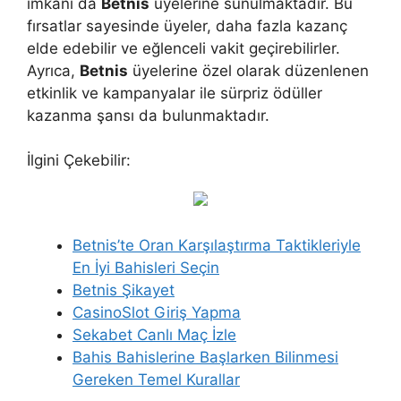
imkanı da
Betnis
üyelerine sunulmaktadır. Bu
fırsatlar sayesinde üyeler, daha fazla kazanç
elde edebilir ve eğlenceli vakit geçirebilirler.
Ayrıca,
Betnis
üyelerine özel olarak düzenlenen
etkinlik ve kampanyalar ile sürpriz ödüller
kazanma şansı da bulunmaktadır.
İlgini Çekebilir:
Betnis’te Oran Karşılaştırma Taktikleriyle
En İyi Bahisleri Seçin
Betnis Şikayet
CasinoSlot Giriş Yapma
Sekabet Canlı Maç İzle
Bahis Bahislerine Başlarken Bilinmesi
Gereken Temel Kurallar