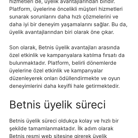
hizmetleri de, üyelik avantajlarından biridir.
Platform, üyelerine öncelikli müşteri hizmetleri
sunarak sorunlarını daha hızlı çözmelerini ve
daha iyi bir deneyim yaşamalarını sağlar. Bu da,
üyelik avantajlarından biri olarak öne çıkar.
Son olarak, Betnis üyelik avantajları arasında
özel etkinlik ve kampanyalara katılma fırsatı da
bulunmaktadır. Platform, belirli dönemlerde
üyelerine özel etkinlik ve kampanyalar
düzenleyerek onları ödüllendirmekte ve oyun
deneyimlerini daha keyifli hale getirmektedir.
Betnis üyelik süreci
Betnis üyelik süreci oldukça kolay ve hızlı bir
şekilde tamamlanmaktadır. İlk adım olarak
Betnis resmi web sitesine girerek üyelik