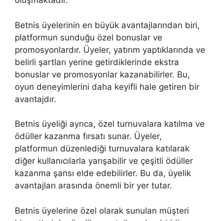
oluşmaktadır.
Betnis üyelerinin en büyük avantajlarından biri,
platformun sunduğu özel bonuslar ve
promosyonlardır. Üyeler, yatırım yaptıklarında ve
belirli şartları yerine getirdiklerinde ekstra
bonuslar ve promosyonlar kazanabilirler. Bu,
oyun deneyimlerini daha keyifli hale getiren bir
avantajdır.
Betnis üyeliği ayrıca, özel turnuvalara katılma ve
ödüller kazanma fırsatı sunar. Üyeler,
platformun düzenlediği turnuvalara katılarak
diğer kullanıcılarla yarışabilir ve çeşitli ödüller
kazanma şansı elde edebilirler. Bu da, üyelik
avantajları arasında önemli bir yer tutar.
Betnis üyelerine özel olarak sunulan müşteri