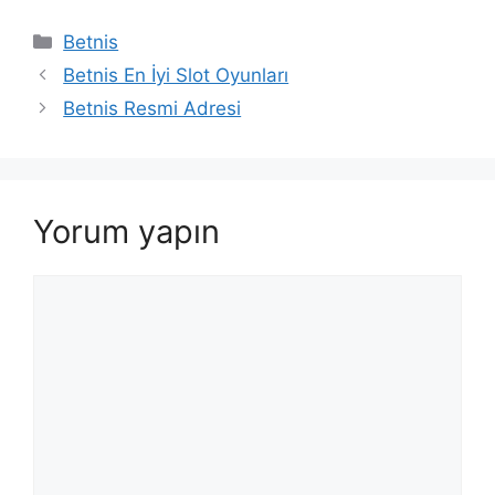
Kategoriler
Betnis
Betnis En İyi Slot Oyunları
Betnis Resmi Adresi
Yorum yapın
Yorum