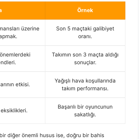
a
Örnek
mansları üzerine
Son 5 maçtaki galibiyet
yapmak.
oranı.
 dönemlerdeki
Takımın son 3 maçta aldığı
ndleri.
sonuçlar.
Yağışlı hava koşullarında
rının etkisi.
takım performansı.
Başarılı bir oyuncunun
ksiklikleri.
sakatlığı.
ir diğer önemli husus ise, doğru bir bahis