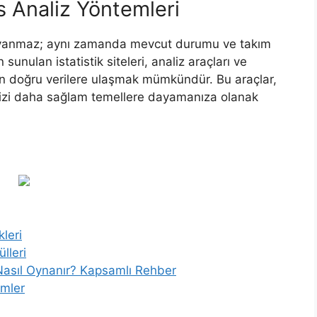
s Analiz Yöntemleri
e dayanmaz; aynı zamanda mevcut durumu ve takım
sunulan istatistik siteleri, analiz araçları ve
en doğru verilere ulaşmak mümkündür. Bu araçlar,
nizi daha sağlam temellere dayamanıza olanak
leri
lleri
 Nasıl Oynanır? Kapsamlı Rehber
emler