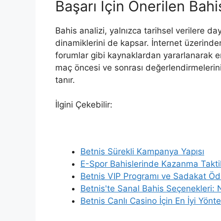
Başarı İçin Önerilen Bahi
Bahis analizi, yalnızca tarihsel veriler
dinamiklerini de kapsar. İnternet üzerinden 
forumlar gibi kaynaklardan yararlanarak 
maç öncesi ve sonrası değerlendirmeleri
tanır.
İlgini Çekebilir:
Betnis Sürekli Kampanya Yapısı
E-Spor Bahislerinde Kazanma Taktik
Betnis VIP Programı ve Sadakat Ödü
Betnis'te Sanal Bahis Seçenekleri:
Betnis Canlı Casino İçin En İyi Yönt