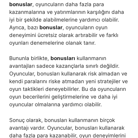
bonuslar
, oyuncuların daha fazla para
kazanmalarına ve yatırımlarının karşılığını daha
iyi bir şekilde alabilmelerine yardımcı olabilir.
Ayrıca, bazı
bonuslar
, oyuncuların oyun
deneyimini ücretsiz olarak artırabilir ve farklı
oyunları denemelerine olanak tanır.
Bununla birlikte,
bonusları
kullanmanın
avantajları sadece kazançlarla sınırlı değildir.
Oyuncular, bonusları kullanarak risk almadan ve
kendi paralarını riske atmadan yeni stratejiler ve
oyun taktikleri deneyebilirler. Bu da oyuncuların
oyun becerilerini geliştirmelerine ve daha iyi
oyuncular olmalarına yardımcı olabilir.
Sonuç olarak, bonusları kullanmanın birçok
avantajı vardır. Oyuncular, bonusları kullanarak
daha fazla para kazanabilir, oyun deneyimlerini