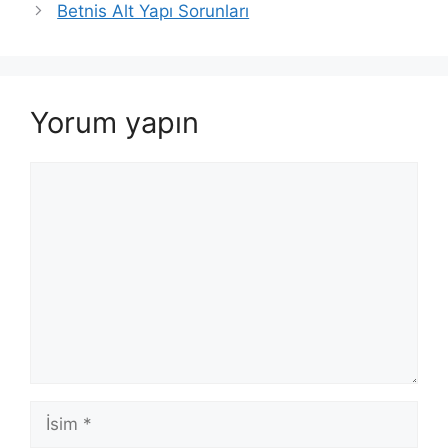
Betnis Alt Yapı Sorunları
Yorum yapın
Yorum
İsim