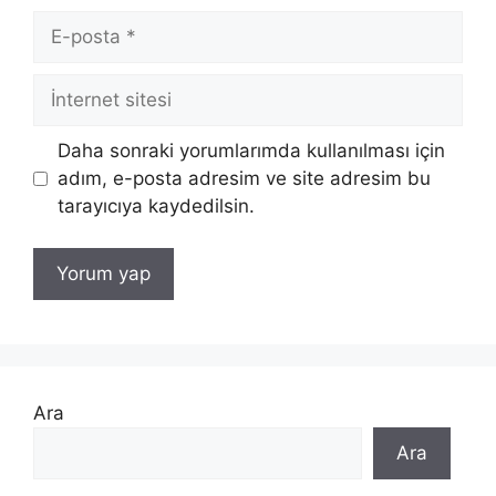
E-
posta
İnternet
sitesi
Daha sonraki yorumlarımda kullanılması için
adım, e-posta adresim ve site adresim bu
tarayıcıya kaydedilsin.
Ara
Ara