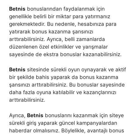
Betnis
bonuslarından faydalanmak için
genellikle belirli bir miktar para yatırmanız
gerekmektedir. Bu nedenle, hesabınıza para
yatırarak bonus kazanma şansınızı
arttırabilirsiniz. Ayrıca, belli zamanlarda
düzenlenen özel etkinlikler ve yarışmalar
sayesinde de ekstra bonuslar kazanabilirsiniz.
Betnis
sitesinde sürekli oyun oynayarak ve aktif
bir şekilde bahis yaparak da bonus kazanma
şansınızı arttırabilirsiniz. Bu bonuslar sayesinde
daha fazla oyuna katılabilir ve kazançlarınızı
arttırabilirsiniz.
Ayrıca,
Betnis
bonuslarını kazanmak için siteye
sürekli giriş yaparak güncel kampanyalardan
haberdar olmalısınız. Böylelikle, avantajlı bonus