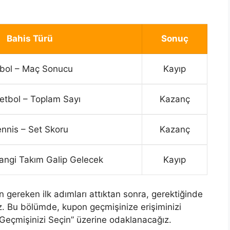
Bahis Türü
Sonuç
tbol – Maç Sonucu
Kayıp
etbol – Toplam Sayı
Kazanç
nnis – Set Skoru
Kazanç
angi Takım Galip Gelecek
Kayıp
 gereken ilk adımları attıktan sonra, gerektiğinde
z. Bu bölümde, kupon geçmişinize erişiminizi
 Geçmişinizi Seçin” üzerine odaklanacağız.