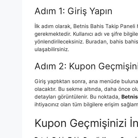
Adım 1: Giriş Yapın
İlk adım olarak, Betnis Bahis Takip Paneli
gerekmektedir. Kullanıcı adı ve şifre bilgil
yönlendirileceksiniz. Buradan, bahis bahi
ulaşabilirsiniz.
Adım 2: Kupon Geçmişini
Giriş yaptıktan sonra, ana menüde buluna
olacaktır. Bu sekme altında, daha önce olu
detayları görüntülenir. Bu noktada,
Betnis
ihtiyacınız olan tüm bilgilere erişim sağlam
Kupon Geçmişinizi İn