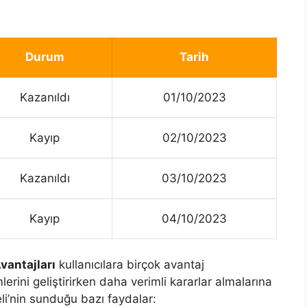
Durum
Tarih
Kazanıldı
01/10/2023
Kayıp
02/10/2023
Kazanıldı
03/10/2023
Kayıp
04/10/2023
vantajları
kullanıcılara birçok avantaj
rini geliştirirken daha verimli kararlar almalarına
eli’nin sunduğu bazı faydalar: