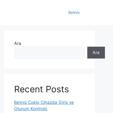
Betnis
Ara
Ara
Recent Posts
Betnis Çoklu Cihazda Giriş ve
Oturum Kontrolü