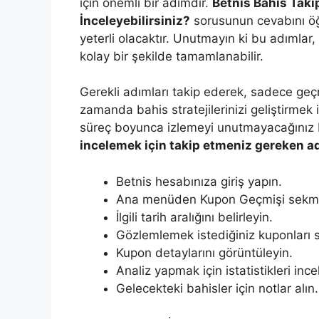
için önemli bir adımdır.
Betnis Bahis Taki
İnceleyebilirsiniz?
sorusunun cevabını öğ
yeterli olacaktır. Unutmayın ki bu adımlar
kolay bir şekilde tamamlanabilir.
Gerekli adımları takip ederek, sadece ge
zamanda bahis stratejilerinizi geliştirmek 
süreç boyunca izlemeyi unutmayacağınız bi
incelemek için takip etmeniz gereken a
Betnis hesabınıza giriş yapın.
Ana menüden Kupon Geçmişi sekmes
İlgili tarih aralığını belirleyin.
Gözlemlemek istediğiniz kuponları s
Kupon detaylarını görüntüleyin.
Analiz yapmak için istatistikleri ince
Gelecekteki bahisler için notlar alın.