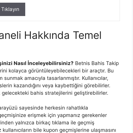
Tıklayın
Paneli Hakkında Temel
nizi Nasıl İnceleyebilirsiniz?
Betnis Bahis Takip
rini kolayca görüntüleyebilecekleri bir araçtır. Bu
m sunmak amacıyla tasarlanmıştır. Kullanıcılar,
erin kazandığını veya kaybettiğini görebilirler.
lecekteki bahis stratejilerini geliştirebilirler.
 arayüzü sayesinde herkesin rahatlıkla
 geçmişinize erişmek için yapmanız gerekenler
erinden yalnızca birkaç tıklama ile geçmiş
siz kullanıcıların bile kupon geçmişlerine ulaşmasını