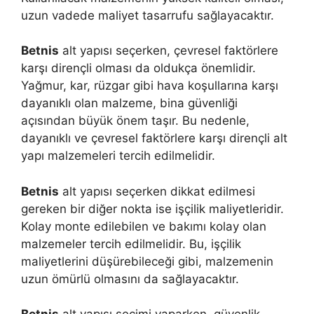
uzun vadede maliyet tasarrufu sağlayacaktır.
Betnis
alt yapısı seçerken, çevresel faktörlere
karşı dirençli olması da oldukça önemlidir.
Yağmur, kar, rüzgar gibi hava koşullarına karşı
dayanıklı olan malzeme, bina güvenliği
açısından büyük önem taşır. Bu nedenle,
dayanıklı ve çevresel faktörlere karşı dirençli alt
yapı malzemeleri tercih edilmelidir.
Betnis
alt yapısı seçerken dikkat edilmesi
gereken bir diğer nokta ise işçilik maliyetleridir.
Kolay monte edilebilen ve bakımı kolay olan
malzemeler tercih edilmelidir. Bu, işçilik
maliyetlerini düşürebileceği gibi, malzemenin
uzun ömürlü olmasını da sağlayacaktır.