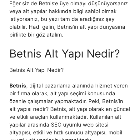
Eğer siz de Betnis’e üye olmayı düşünüyorsanız
veya alt yapılar hakkında bilgi sahibi olmak
istiyorsanız, bu yazı tam da aradığınız şey
olabilir. Hadi gelin, Betnis’in alt yapı dünyasına
birlikte bir göz atalım.
Betnis Alt Yapı Nedir?
Betnis Alt Yapı Nedir?
Betnis
, dijital pazarlama alanında hizmet veren
bir firma olarak, alt yapı seçimi konusunda
özenle çalışmalar yapmaktadır. Peki, Betnis’in
alt yapısı nedir? Betnis, alt yapı olarak en güncel
ve etkili araçları kullanmaktadır. Kullanılan alt
yapılar arasında SEO uyumlu web sitesi
altyapısı, etkili ve hızlı sunucu altyapısı, mobil