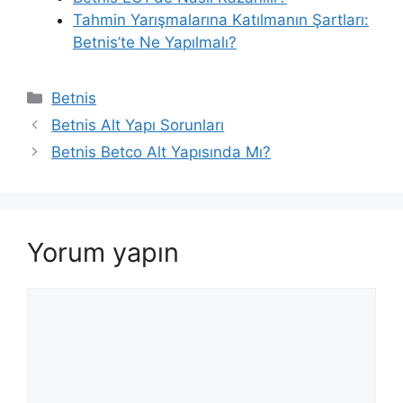
Tahmin Yarışmalarına Katılmanın Şartları:
Betnis’te Ne Yapılmalı?
Kategoriler
Betnis
Betnis Alt Yapı Sorunları
Betnis Betco Alt Yapısında Mı?
Yorum yapın
Yorum