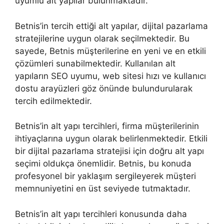
uyumlu alt yapılar bulunmaktadır.
Betnis’in tercih ettiği alt yapılar, dijital pazarlama
stratejilerine uygun olarak seçilmektedir. Bu
sayede, Betnis müşterilerine en yeni ve en etkili
çözümleri sunabilmektedir. Kullanılan alt
yapıların SEO uyumu, web sitesi hızı ve kullanıcı
dostu arayüzleri göz önünde bulundurularak
tercih edilmektedir.
Betnis’in alt yapı tercihleri, firma müşterilerinin
ihtiyaçlarına uygun olarak belirlenmektedir. Etkili
bir dijital pazarlama stratejisi için doğru alt yapı
seçimi oldukça önemlidir. Betnis, bu konuda
profesyonel bir yaklaşım sergileyerek müşteri
memnuniyetini en üst seviyede tutmaktadır.
Betnis’in alt yapı tercihleri konusunda daha