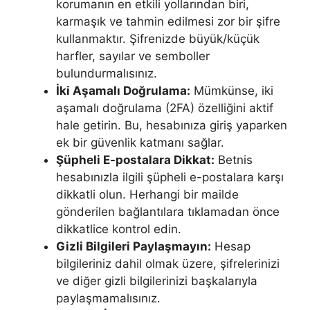
korumanın en etkili yollarından biri,
karmaşık ve tahmin edilmesi zor bir şifre
kullanmaktır. Şifrenizde büyük/küçük
harfler, sayılar ve semboller
bulundurmalısınız.
İki Aşamalı Doğrulama:
Mümkünse, iki
aşamalı doğrulama (2FA) özelliğini aktif
hale getirin. Bu, hesabınıza giriş yaparken
ek bir güvenlik katmanı sağlar.
Şüpheli E-postalara Dikkat:
Betnis
hesabınızla ilgili şüpheli e-postalara karşı
dikkatli olun. Herhangi bir mailde
gönderilen bağlantılara tıklamadan önce
dikkatlice kontrol edin.
Gizli Bilgileri Paylaşmayın:
Hesap
bilgileriniz dahil olmak üzere, şifrelerinizi
ve diğer gizli bilgilerinizi başkalarıyla
paylaşmamalısınız.