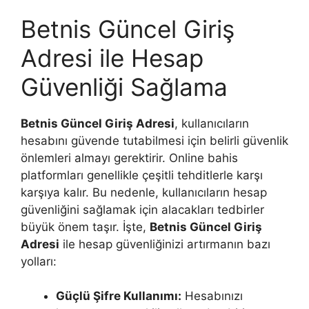
Betnis Güncel Giriş
Adresi ile Hesap
Güvenliği Sağlama
Betnis Güncel Giriş Adresi
, kullanıcıların
hesabını güvende tutabilmesi için belirli güvenlik
önlemleri almayı gerektirir. Online bahis
platformları genellikle çeşitli tehditlerle karşı
karşıya kalır. Bu nedenle, kullanıcıların hesap
güvenliğini sağlamak için alacakları tedbirler
büyük önem taşır. İşte,
Betnis Güncel Giriş
Adresi
ile hesap güvenliğinizi artırmanın bazı
yolları:
Güçlü Şifre Kullanımı:
Hesabınızı