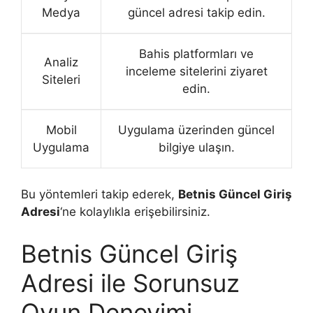
Medya
güncel adresi takip edin.
Bahis platformları ve
Analiz
inceleme sitelerini ziyaret
Siteleri
edin.
Mobil
Uygulama üzerinden güncel
Uygulama
bilgiye ulaşın.
Bu yöntemleri takip ederek,
Betnis Güncel Giriş
Adresi
‘ne kolaylıkla erişebilirsiniz.
Betnis Güncel Giriş
Adresi ile Sorunsuz
Oyun Deneyimi