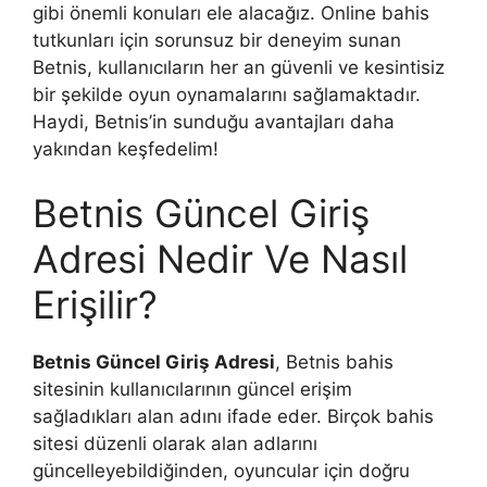
gibi önemli konuları ele alacağız. Online bahis
tutkunları için sorunsuz bir deneyim sunan
Betnis, kullanıcıların her an güvenli ve kesintisiz
bir şekilde oyun oynamalarını sağlamaktadır.
Haydi, Betnis’in sunduğu avantajları daha
yakından keşfedelim!
Betnis Güncel Giriş
Adresi Nedir Ve Nasıl
Erişilir?
Betnis Güncel Giriş Adresi
, Betnis bahis
sitesinin kullanıcılarının güncel erişim
sağladıkları alan adını ifade eder. Birçok bahis
sitesi düzenli olarak alan adlarını
güncelleyebildiğinden, oyuncular için doğru