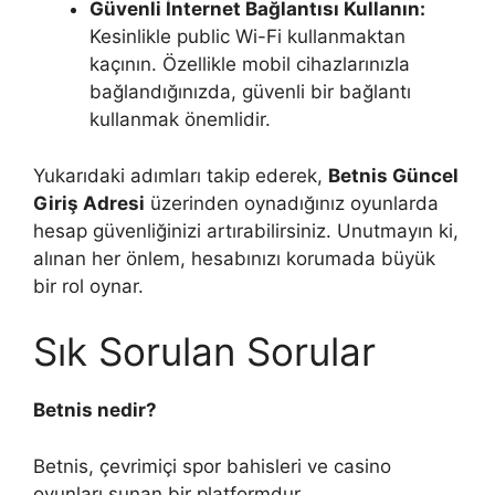
Güvenli İnternet Bağlantısı Kullanın:
Kesinlikle public Wi-Fi kullanmaktan
kaçının. Özellikle mobil cihazlarınızla
bağlandığınızda, güvenli bir bağlantı
kullanmak önemlidir.
Yukarıdaki adımları takip ederek,
Betnis Güncel
Giriş Adresi
üzerinden oynadığınız oyunlarda
hesap güvenliğinizi artırabilirsiniz. Unutmayın ki,
alınan her önlem, hesabınızı korumada büyük
bir rol oynar.
Sık Sorulan Sorular
Betnis nedir?
Betnis, çevrimiçi spor bahisleri ve casino
oyunları sunan bir platformdur.