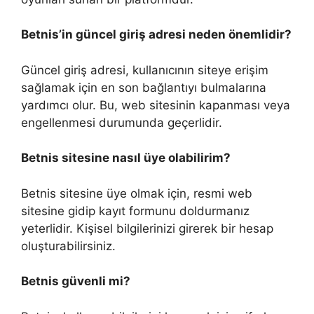
Betnis’in güncel giriş adresi neden önemlidir?
Güncel giriş adresi, kullanıcının siteye erişim
sağlamak için en son bağlantıyı bulmalarına
yardımcı olur. Bu, web sitesinin kapanması veya
engellenmesi durumunda geçerlidir.
Betnis sitesine nasıl üye olabilirim?
Betnis sitesine üye olmak için, resmi web
sitesine gidip kayıt formunu doldurmanız
yeterlidir. Kişisel bilgilerinizi girerek bir hesap
oluşturabilirsiniz.
Betnis güvenli mi?