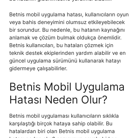
Betnis mobil uygulama hatası, kullanıcıların oyun
veya bahis deneyimini olumsuz etkileyebilecek
bir sorundur. Bu nedenle, bu hatanın kaynağını
anlamak ve çözüm bulmak oldukça önemlidir.
Betnis kullanıcıları, bu hataları çözmek için
teknik destek ekiplerinden yardım alabilir ve en
güncel uygulama sürümünü kullanarak hatayı
gidermeye çalışabilirler.
Betnis Mobil Uygulama
Hatası Neden Olur?
Betnis mobil uygulaması kullanıcıların sıklıkla
karşılaştığı birçok hataya sahip olabilir. Bu
hatalardan biri olan Betnis mobil uygulama