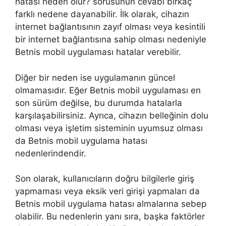
hatası neden olur? sorusunun cevabı birkaç
farklı nedene dayanabilir. İlk olarak, cihazın
internet bağlantısının zayıf olması veya kesintili
bir internet bağlantısına sahip olması nedeniyle
Betnis mobil uygulaması hatalar verebilir.
Diğer bir neden ise uygulamanın güncel
olmamasıdır. Eğer Betnis mobil uygulaması en
son sürüm değilse, bu durumda hatalarla
karşılaşabilirsiniz. Ayrıca, cihazın belleğinin dolu
olması veya işletim sisteminin uyumsuz olması
da Betnis mobil uygulama hatası
nedenlerindendir.
Son olarak, kullanıcıların doğru bilgilerle giriş
yapmaması veya eksik veri girişi yapmaları da
Betnis mobil uygulama hatası almalarına sebep
olabilir. Bu nedenlerin yanı sıra, başka faktörler