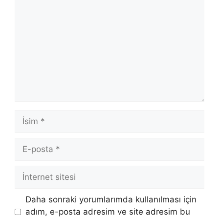
İsim
E-
posta
İnternet
sitesi
Daha sonraki yorumlarımda kullanılması için
adım, e-posta adresim ve site adresim bu