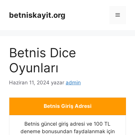
İçeriğe
atla
betniskayit.org
Menü
Betnis Dice
Oyunları
Haziran 11, 2024
yazar
admin
Betnis Giriş Adresi
Betnis güncel giriş adresi ve 100 TL
deneme bonusundan faydalanmak için