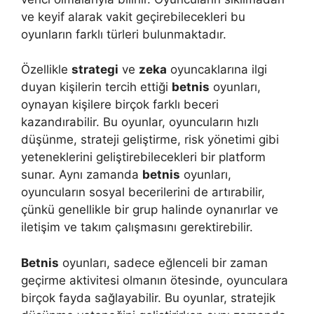
ve keyif alarak vakit geçirebilecekleri bu
oyunların farklı türleri bulunmaktadır.
Özellikle
strat​​egi
ve
zeka
oyuncaklarına ilgi
duyan kişilerin tercih ettiği
betnis
oyunları,
oynayan kişilere birçok farklı beceri
kazandırabilir. Bu oyunlar, oyuncuların hızlı
düşünme, strateji geliştirme, risk yönetimi gibi
yeteneklerini geliştirebilecekleri bir platform
sunar. Aynı zamanda
betnis
oyunları,
oyuncuların sosyal becerilerini de artırabilir,
çünkü genellikle bir grup halinde oynanırlar ve
iletişim ve takım çalışmasını gerektirebilir.
Betnis
oyunları, sadece eğlenceli bir zaman
geçirme aktivitesi olmanın ötesinde, oyunculara
birçok fayda sağlayabilir. Bu oyunlar, stratejik