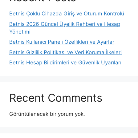
Betnis Çoklu Cihazda Giriş ve Oturum Kontrolü
Betnis 2026 Güncel Üyelik Rehberi ve Hesap
Yönetimi
Betnis Kullanıcı Paneli Özellikleri ve Ayarlar
Betnis Gizlilik Politikası ve Veri Koruma İlkeleri
Betnis Hesap Bildirimleri ve Güvenlik Uyarıları
Recent Comments
Görüntülenecek bir yorum yok.