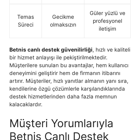
Güler yüzlü ve
Temas
Gecikme
profesyonel
Süreci
olmaksızın
iletişim
Betnis canlı destek güvenilirliği
, hızlı ve kaliteli
bir hizmet anlayışı ile pekiştirilmektedir.
Müşterilere sunulan bu avantajlar, hem kullanıcı
deneyimini geliştirir hem de firmanın itibarını
artırır. Müşteriler, hızlı yanıtlar almanın yanı sıra,
kendilerine özgü çözümlerle karşılandıklarında
destek hizmetlerinden daha fazla memnun
kalacaklardır.
Müşteri Yorumlarıyla
Betnis Canlı Destek