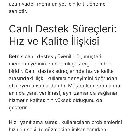
uzun vadeli memnuniyet için kritik öneme
sahiptir.
Canlı Destek Süreçleri:
Hız ve Kalite İlişkisi
Betnis canlı destek güvenilirliği, müşteri
memnuniyetinin en önemli göstergelerinden
biridir. Canlı destek süreçlerinde hız ve kalite
arasındaki ilişki, kullanıcı deneyimini doğrudan
etkileyen unsurlardandır. Müşterilerin sorularına
anında yanıt verilmesi, aynı zamanda sağlanan
hizmetin kalitesinin yüksek olduğunu da
gösterir.
Hızlı yanıtlama süresi, kullanıcıların problemlerini
hızlı bir şekilde çözmesine imkan tanırken,