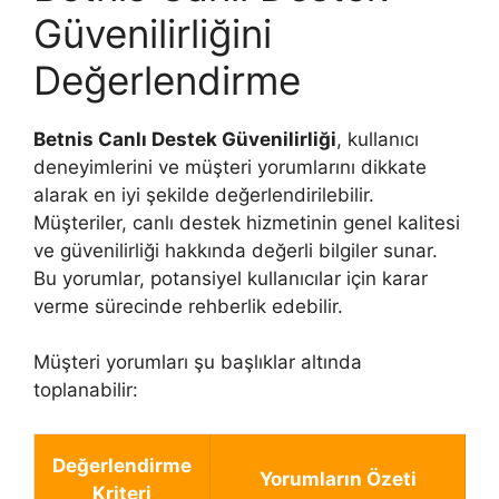
Güvenilirliğini
Değerlendirme
Betnis Canlı Destek Güvenilirliği
, kullanıcı
deneyimlerini ve müşteri yorumlarını dikkate
alarak en iyi şekilde değerlendirilebilir.
Müşteriler, canlı destek hizmetinin genel kalitesi
ve güvenilirliği hakkında değerli bilgiler sunar.
Bu yorumlar, potansiyel kullanıcılar için karar
verme sürecinde rehberlik edebilir.
Müşteri yorumları şu başlıklar altında
toplanabilir:
Değerlendirme
Yorumların Özeti
Kriteri