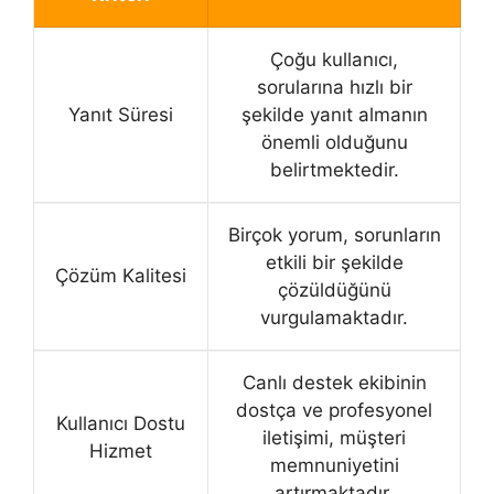
Çoğu kullanıcı,
sorularına hızlı bir
Yanıt Süresi
şekilde yanıt almanın
önemli olduğunu
belirtmektedir.
Birçok yorum, sorunların
etkili bir şekilde
Çözüm Kalitesi
çözüldüğünü
vurgulamaktadır.
Canlı destek ekibinin
dostça ve profesyonel
Kullanıcı Dostu
iletişimi, müşteri
Hizmet
memnuniyetini
artırmaktadır.