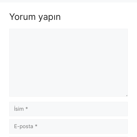
Yorum yapın
Yorum
İsim
E-
posta