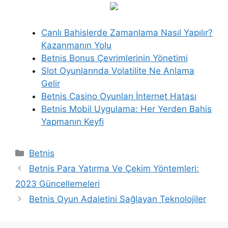
Canlı Bahislerde Zamanlama Nasıl Yapılır?
Kazanmanın Yolu
Betnis Bonus Çevrimlerinin Yönetimi
Slot Oyunlarında Volatilite Ne Anlama
Gelir
Betnis Casino Oyunları İnternet Hatası
Betnis Mobil Uygulama: Her Yerden Bahis
Yapmanın Keyfi
Kategoriler
Betnis
Betnis Para Yatırma Ve Çekim Yöntemleri:
2023 Güncellemeleri
Betnis Oyun Adaletini Sağlayan Teknolojiler