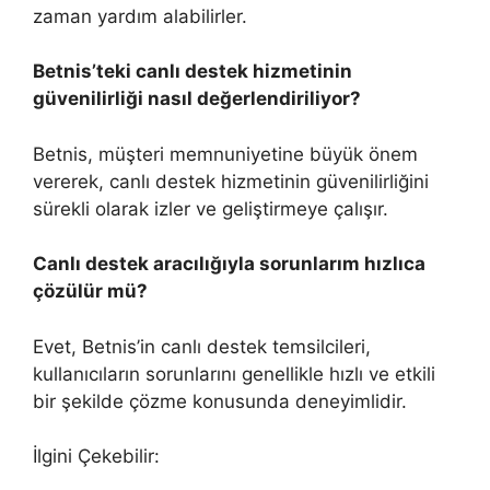
zaman yardım alabilirler.
Betnis’teki canlı destek hizmetinin
güvenilirliği nasıl değerlendiriliyor?
Betnis, müşteri memnuniyetine büyük önem
vererek, canlı destek hizmetinin güvenilirliğini
sürekli olarak izler ve geliştirmeye çalışır.
Canlı destek aracılığıyla sorunlarım hızlıca
çözülür mü?
Evet, Betnis’in canlı destek temsilcileri,
kullanıcıların sorunlarını genellikle hızlı ve etkili
bir şekilde çözme konusunda deneyimlidir.
İlgini Çekebilir: