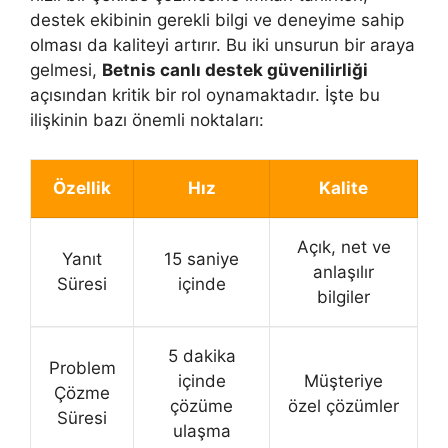
destek ekibinin gerekli bilgi ve deneyime sahip
olması da kaliteyi artırır. Bu iki unsurun bir araya
gelmesi,
Betnis canlı destek güvenilirliği
açısından kritik bir rol oynamaktadır. İşte bu
ilişkinin bazı önemli noktaları:
Özellik
Hız
Kalite
Açık, net ve
Yanıt
15 saniye
anlaşılır
Süresi
içinde
bilgiler
5 dakika
Problem
içinde
Müşteriye
Çözme
çözüme
özel çözümler
Süresi
ulaşma