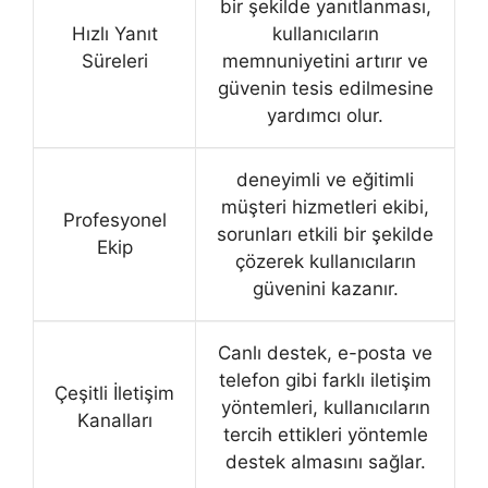
bir şekilde yanıtlanması,
Hızlı Yanıt
kullanıcıların
Süreleri
memnuniyetini artırır ve
güvenin tesis edilmesine
yardımcı olur.
deneyimli ve eğitimli
müşteri hizmetleri ekibi,
Profesyonel
sorunları etkili bir şekilde
Ekip
çözerek kullanıcıların
güvenini kazanır.
Canlı destek, e-posta ve
telefon gibi farklı iletişim
Çeşitli İletişim
yöntemleri, kullanıcıların
Kanalları
tercih ettikleri yöntemle
destek almasını sağlar.