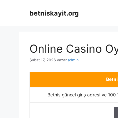
İçeriğe
atla
betniskayit.org
Online Casino Oy
Şubat 17, 2026
yazar
admin
Betni
Betnis güncel giriş adresi ve 1