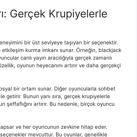
ı: Gerçek Krupiyelerle
neyimini bir üst seviyeye taşıyan bir seçenektir.
e etkileşim kurma imkanı sunar. Örneğin, blackjack
yuncular canlı yayın aracılığıyla gerçek zamanlı
u özellik, oyunun heyecanını artırır ve daha gerçekçi
sosyal bir ortam sunar. Diğer oyuncularla sohbet
 getirir. Bunun yanı sıra, gerçek krupiyelerle
şeffaflığını artırır. Bu nedenle, birçok oyuncu
i kapsar ve her oyuncunun zevkine hitap eder.
i seçenekler mevcuttur. Bu oyunlar, genellikle