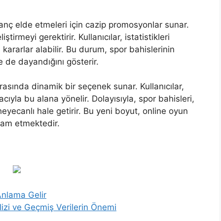
azanç elde etmeleri için cazip promosyonlar sunar.
ştirmeyi gerektirir. Kullanıcılar, istatistikleri
 kararlar alabilir. Bu durum, spor bahislerinin
 de dayandığını gösterir.
arasında dinamik bir seçenek sunar. Kullanıcılar,
la bu alana yönelir. Dolayısıyla, spor bahisleri,
yecanlı hale getirir. Bu yeni boyut, online oyun
vam etmektedir.
nlama Gelir
izi ve Geçmiş Verilerin Önemi