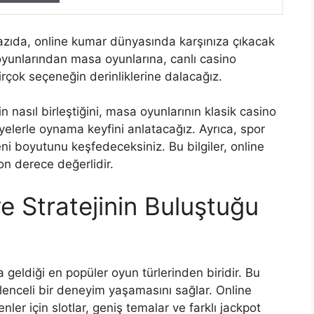
azıda, online kumar dünyasında karşınıza çıkacak
t oyunlarından masa oyunlarına, canlı casino
rçok seçeneğin derinliklerine dalacağız.
in nasıl birleştiğini, masa oyunlarının klasik casino
yelerle oynama keyfini anlatacağız. Ayrıca, spor
ni boyutunu keşfedeceksiniz. Bu bilgiler, online
on derece değerlidir.
ve Stratejinin Buluştuğu
 geldiği en popüler oyun türlerinden biridir. Bu
ğlenceli bir deneyim yaşamasını sağlar. Online
ler için slotlar, geniş temalar ve farklı jackpot