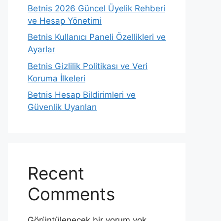
Betnis 2026 Güncel Üyelik Rehberi
ve Hesap Yönetimi
Betnis Kullanıcı Paneli Özellikleri ve
Ayarlar
Betnis Gizlilik Politikası ve Veri
Koruma İlkeleri
Betnis Hesap Bildirimleri ve
Güvenlik Uyarıları
Recent
Comments
Görüntülenecek bir yorum yok.