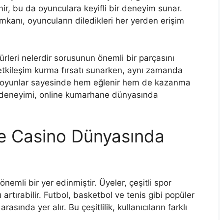
nir, bu da oyunculara keyifli bir deneyim sunar.
kanı, oyuncuların diledikleri her yerden erişim
ürleri nelerdir sorusunun önemli bir parçasını
 etkileşim kurma fırsatı sunarken, aynı zamanda
bu oyunlar sayesinde hem eğlenir hem de kazanma
o deneyimi, online kumarhane dünyasında
ne Casino Dünyasında
emli bir yer edinmiştir. Üyeler, çeşitli spor
artırabilir. Futbol, basketbol ve tenis gibi popüler
rasında yer alır. Bu çeşitlilik, kullanıcıların farklı