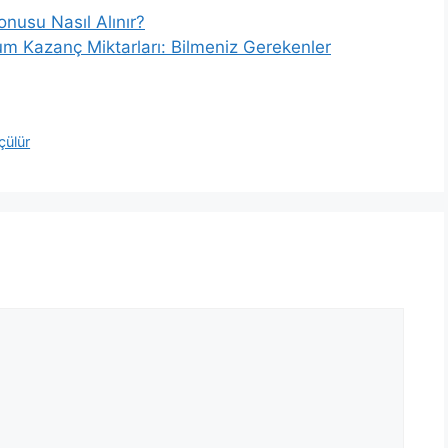
nusu Nasıl Alınır?
um Kazanç Miktarları: Bilmeniz Gerekenler
çülür