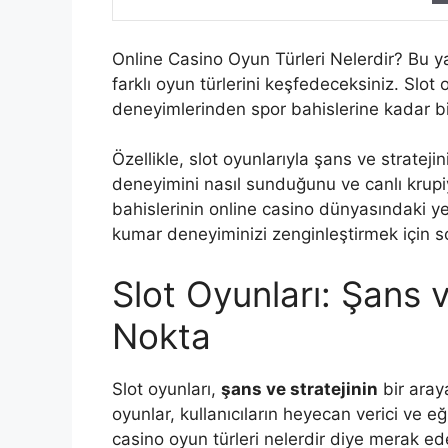
Online Casino Oyun Türleri Nelerdir? Bu y
farklı oyun türlerini keşfedeceksiniz. Slo
deneyimlerinden spor bahislerine kadar bi
Özellikle, slot oyunlarıyla şans ve stratejin
deneyimini nasıl sunduğunu ve canlı krupi
bahislerinin online casino dünyasındaki ye
kumar deneyiminizi zenginleştirmek için s
Slot Oyunları: Şans 
Nokta
Slot oyunları,
şans ve stratejinin
bir araya
oyunlar, kullanıcıların heyecan verici ve e
casino oyun türleri nelerdir diye merak eden