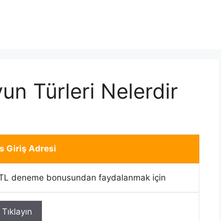
un Türleri Nelerdir
s Giriş Adresi
00 TL deneme bonusundan faydalanmak için
Tıklayın