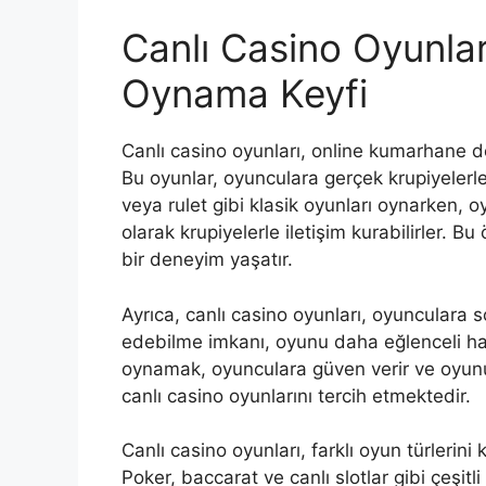
Canlı Casino Oyunlar
Oynama Keyfi
Canlı casino oyunları, online kumarhane de
Bu oyunlar, oyunculara gerçek krupiyelerl
veya rulet gibi klasik oyunları oynarken, o
olarak krupiyelerle iletişim kurabilirler. B
bir deneyim yaşatır.
Ayrıca, canlı casino oyunları, oyunculara 
edebilme imkanı, oyunu daha eğlenceli hale
oynamak, oyunculara güven verir ve oyunun 
canlı casino oyunlarını tercih etmektedir.
Canlı casino oyunları, farklı oyun türlerin
Poker, baccarat ve canlı slotlar gibi çeşitl