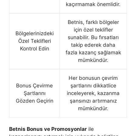
kaçırmamak önemlidir.
Betnis, farklı bölgeler
için özel teklifler
Bölgelerinizdeki
sunabilir. Bu fırsatları
Özel Teklifleri
takip ederek daha
Kontrol Edin
fazla kazanç sağlamak
mümkündür.
Her bonusun çevrim
Bonus Çevirme
şartlarını dikkatlice
Şartlarını
inceleyerek, kazanma
Gözden Geçirin
şansınızı artırmanız
mümkündür.
Betnis Bonus ve Promosyonlar
ile