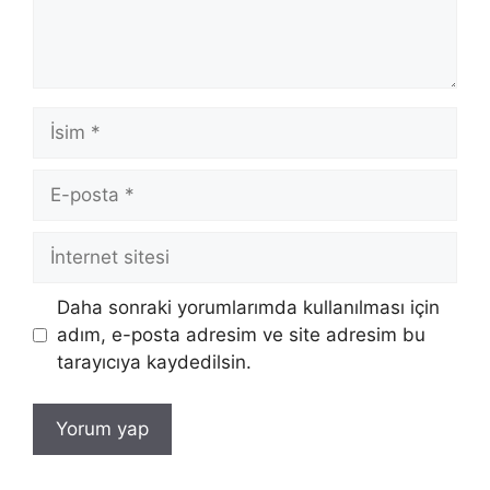
İsim
E-
posta
İnternet
sitesi
Daha sonraki yorumlarımda kullanılması için
adım, e-posta adresim ve site adresim bu
tarayıcıya kaydedilsin.