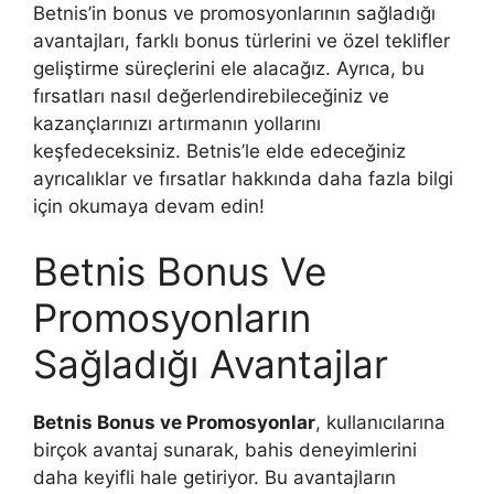
Betnis’in bonus ve promosyonlarının sağladığı
avantajları, farklı bonus türlerini ve özel teklifler
geliştirme süreçlerini ele alacağız. Ayrıca, bu
fırsatları nasıl değerlendirebileceğiniz ve
kazançlarınızı artırmanın yollarını
keşfedeceksiniz. Betnis’le elde edeceğiniz
ayrıcalıklar ve fırsatlar hakkında daha fazla bilgi
için okumaya devam edin!
Betnis Bonus Ve
Promosyonların
Sağladığı Avantajlar
Betnis Bonus ve Promosyonlar
, kullanıcılarına
birçok avantaj sunarak, bahis deneyimlerini
daha keyifli hale getiriyor. Bu avantajların