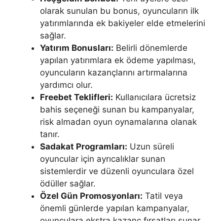
olarak sunulan bu bonus, oyuncuların ilk
yatırımlarında ek bakiyeler elde etmelerini
sağlar.
Yatırım Bonusları:
Belirli dönemlerde
yapılan yatırımlara ek ödeme yapılması,
oyuncuların kazançlarını artırmalarına
yardımcı olur.
Freebet Teklifleri:
Kullanıcılara ücretsiz
bahis seçeneği sunan bu kampanyalar,
risk almadan oyun oynamalarına olanak
tanır.
Sadakat Programları:
Uzun süreli
oyuncular için ayrıcalıklar sunan
sistemlerdir ve düzenli oyunculara özel
ödüller sağlar.
Özel Gün Promosyonları:
Tatil veya
önemli günlerde yapılan kampanyalar,
oyunculara ekstra kazanç fırsatları sunar.