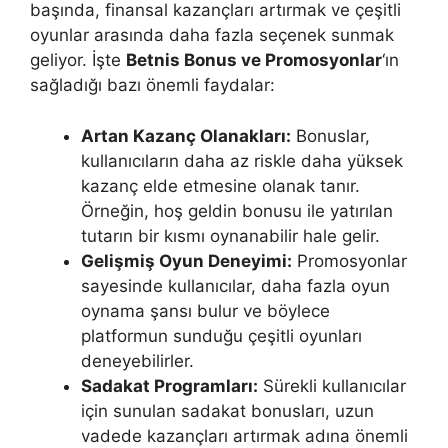
başında, finansal kazançları artırmak ve çeşitli
oyunlar arasında daha fazla seçenek sunmak
geliyor. İşte
Betnis Bonus ve Promosyonlar
‘ın
sağladığı bazı önemli faydalar:
Artan Kazanç Olanakları:
Bonuslar,
kullanıcıların daha az riskle daha yüksek
kazanç elde etmesine olanak tanır.
Örneğin, hoş geldin bonusu ile yatırılan
tutarın bir kısmı oynanabilir hale gelir.
Gelişmiş Oyun Deneyimi:
Promosyonlar
sayesinde kullanıcılar, daha fazla oyun
oynama şansı bulur ve böylece
platformun sunduğu çeşitli oyunları
deneyebilirler.
Sadakat Programları:
Sürekli kullanıcılar
için sunulan sadakat bonusları, uzun
vadede kazançları artırmak adına önemli