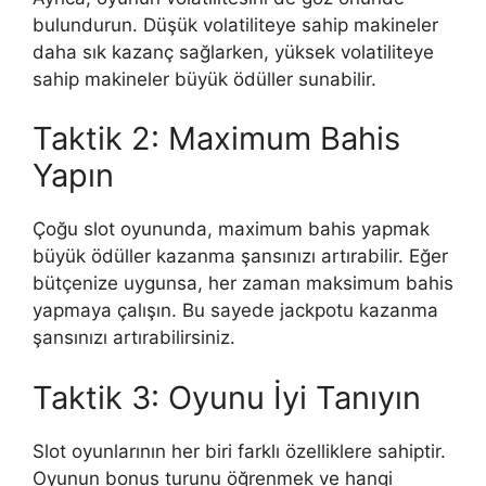
bulundurun. Düşük volatiliteye sahip makineler
daha sık kazanç sağlarken, yüksek volatiliteye
sahip makineler büyük ödüller sunabilir.
Taktik 2: Maximum Bahis
Yapın
Çoğu slot oyununda, maximum bahis yapmak
büyük ödüller kazanma şansınızı artırabilir. Eğer
bütçenize uygunsa, her zaman maksimum bahis
yapmaya çalışın. Bu sayede jackpotu kazanma
şansınızı artırabilirsiniz.
Taktik 3: Oyunu İyi Tanıyın
Slot oyunlarının her biri farklı özelliklere sahiptir.
Oyunun bonus turunu öğrenmek ve hangi