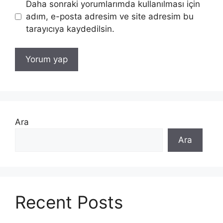
Daha sonraki yorumlarımda kullanılması için
adım, e-posta adresim ve site adresim bu
tarayıcıya kaydedilsin.
Ara
Ara
Recent Posts