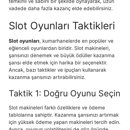
temkinli ve sabırlı bir şekilde oynayarak, uzun
vadede daha fazla kazanç elde edebilirsiniz.
Slot Oyunları Taktikleri
Slot oyunları
, kumarhanelerde en popüler ve
eğlenceli oyunlardan biridir. Slot makineleri,
şansınızı denemek ve büyük ödüller kazanma
şansı elde etmek için harika bir seçenektir.
Ancak, bazı taktikler ve ipuçları kullanarak
kazanma şansınızı artırabilirsiniz.
Taktik 1: Doğru Oyunu Seçin
Slot makineleri farklı özelliklere ve ödeme
tablolarına sahiptir. Kazanma şansınızı artırmak
için yüksek ödeme yapan makineleri tercih edin.
Ayrıca, oyunun volatilitesini de göz önünde