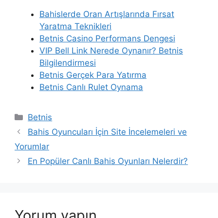
Bahislerde Oran Artışlarında Fırsat
Yaratma Teknikleri
Betnis Casino Performans Dengesi
VIP Bell Link Nerede Oynanır? Betnis
Bilgilendirmesi
Betnis Gerçek Para Yatırma
Betnis Canlı Rulet Oynama
Kategoriler
Betnis
Bahis Oyuncuları İçin Site İncelemeleri ve
Yorumlar
En Popüler Canlı Bahis Oyunları Nelerdir?
Yorum yapın