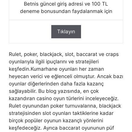
Betnis güncel giriş adresi ve 100 TL
deneme bonusundan faydalanmak için
Tıklayın
Rulet, poker, blackjack, slot, baccarat ve craps
oyunlarıyla ilgili ipuçlarını ve stratejileri
keşfedin.Kumarhane oyunları her zaman
heyecan verici ve eğlenceli olmuştur. Ancak bazı
oyunlar diğerlerinden daha fazla kazanç
sağlayabilir. Bu blog yazısında, en çok
kazandıran casino oyun türlerini inceleyeceğiz.
Rulet oyunundan poker turnuvalarına, blackjack
stratejisinden slot oyunları taktiklerine kadar
birçok popüler oyunun kazançlı yönlerini
keşfedeceğiz. Ayrıca baccarat oyununun püf