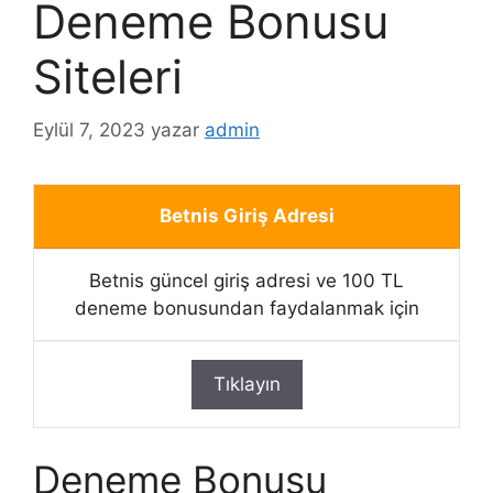
Deneme Bonusu
Siteleri
Eylül 7, 2023
yazar
admin
Betnis Giriş Adresi
Betnis güncel giriş adresi ve 100 TL
deneme bonusundan faydalanmak için
Tıklayın
Deneme Bonusu