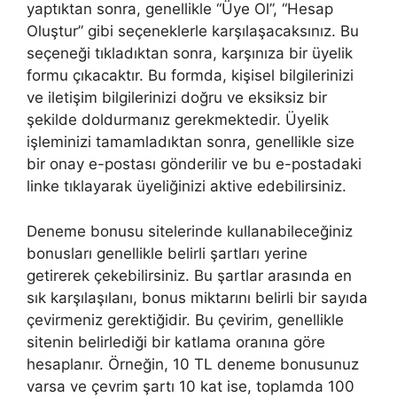
yaptıktan sonra, genellikle “Üye Ol”, “Hesap
Oluştur” gibi seçeneklerle karşılaşacaksınız. Bu
seçeneği tıkladıktan sonra, karşınıza bir üyelik
formu çıkacaktır. Bu formda, kişisel bilgilerinizi
ve iletişim bilgilerinizi doğru ve eksiksiz bir
şekilde doldurmanız gerekmektedir. Üyelik
işleminizi tamamladıktan sonra, genellikle size
bir onay e-postası gönderilir ve bu e-postadaki
linke tıklayarak üyeliğinizi aktive edebilirsiniz.
Deneme bonusu sitelerinde kullanabileceğiniz
bonusları genellikle belirli şartları yerine
getirerek çekebilirsiniz. Bu şartlar arasında en
sık karşılaşılanı, bonus miktarını belirli bir sayıda
çevirmeniz gerektiğidir. Bu çevirim, genellikle
sitenin belirlediği bir katlama oranına göre
hesaplanır. Örneğin, 10 TL deneme bonusunuz
varsa ve çevrim şartı 10 kat ise, toplamda 100