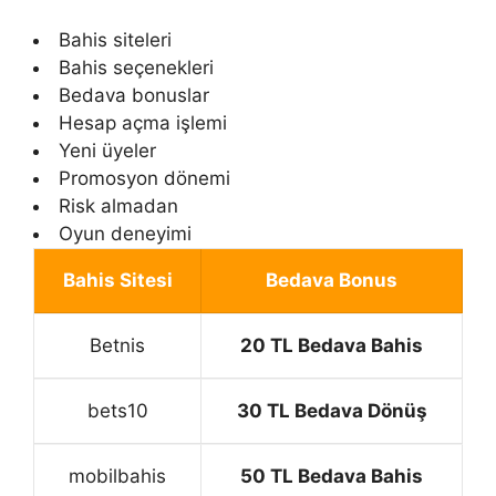
Bahis siteleri
Bahis seçenekleri
Bedava bonuslar
Hesap açma işlemi
Yeni üyeler
Promosyon dönemi
Risk almadan
Oyun deneyimi
Bahis Sitesi
Bedava Bonus
Betnis
20 TL Bedava Bahis
bets10
30 TL Bedava Dönüş
mobilbahis
50 TL Bedava Bahis