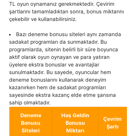
TL oyun oynamanız gerekmektedir. Çevirim
şartlarını tamamladıktan sonra, bonus miktarını
çekebilir ve kullanabilirsiniz.
Bazı deneme bonusu siteleri aynı zamanda
sadakat programları da sunmaktadır. Bu
programlarda, sitenin belirli bir süre boyunca
aktif olarak oyun oynayan ve para yatıran
üyelere ekstra bonuslar ve avantajlar
sunulmaktadır. Bu sayede, oyuncular hem
deneme bonuslarını kullanarak deneyim
kazanırken hem de sadakat programları
sayesinde ekstra kazanç elde etme şansına
sahip olmaktadır.
Deneme
Hoş Geldin
Çevrim
Bonusu
Bonusu
Şartı
Siteleri
Miktarı