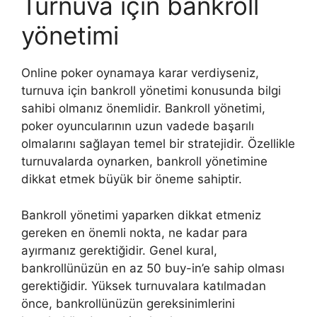
Turnuva için bankroll
yönetimi
Online poker oynamaya karar verdiyseniz,
turnuva için bankroll yönetimi konusunda bilgi
sahibi olmanız önemlidir. Bankroll yönetimi,
poker oyuncularının uzun vadede başarılı
olmalarını sağlayan temel bir stratejidir. Özellikle
turnuvalarda oynarken, bankroll yönetimine
dikkat etmek büyük bir öneme sahiptir.
Bankroll yönetimi yaparken dikkat etmeniz
gereken en önemli nokta, ne kadar para
ayırmanız gerektiğidir. Genel kural,
bankrollünüzün en az 50 buy-in’e sahip olması
gerektiğidir. Yüksek turnuvalara katılmadan
önce, bankrollünüzün gereksinimlerini