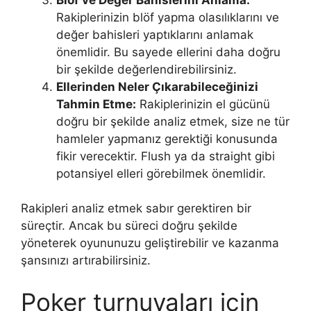
Rakiplerinizin blöf yapma olasılıklarını ve
değer bahisleri yaptıklarını anlamak
önemlidir. Bu sayede ellerini daha doğru
bir şekilde değerlendirebilirsiniz.
Ellerinden Neler Çıkarabileceğinizi
Tahmin Etme:
Rakiplerinizin el gücünü
doğru bir şekilde analiz etmek, size ne tür
hamleler yapmanız gerektiği konusunda
fikir verecektir. Flush ya da straight gibi
potansiyel elleri görebilmek önemlidir.
Rakipleri analiz etmek sabır gerektiren bir
süreçtir. Ancak bu süreci doğru şekilde
yöneterek oyununuzu geliştirebilir ve kazanma
şansınızı artırabilirsiniz.
Poker turnuvaları için