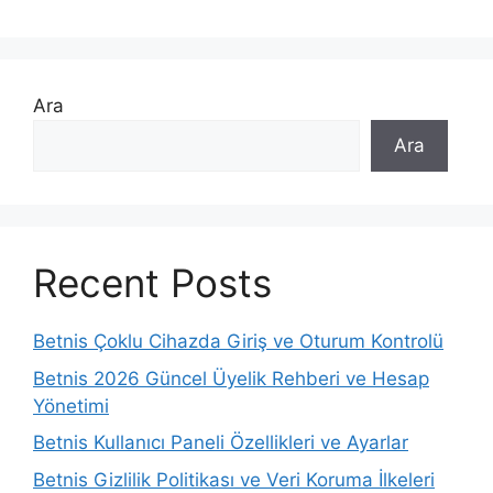
Ara
Ara
Recent Posts
Betnis Çoklu Cihazda Giriş ve Oturum Kontrolü
Betnis 2026 Güncel Üyelik Rehberi ve Hesap
Yönetimi
Betnis Kullanıcı Paneli Özellikleri ve Ayarlar
Betnis Gizlilik Politikası ve Veri Koruma İlkeleri