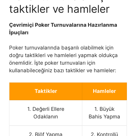
taktikler ve hamleler
Çevrimiçi Poker Turnuvalarına Hazırlanma
İpuçları
Poker turnuvalarında başarılı olabilmek için
doğru taktikleri ve hamleleri yapmak oldukça
önemlidir. İşte poker turnuvaları için
kullanabileceğiniz bazı taktikler ve hamleler:
Taktikler
Hamleler
1. Değerli Ellere
1. Büyük
Odaklanın
Bahis Yapma
2. Blöf Yapma
2. Kontrollü