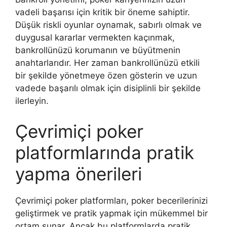
vadeli başarısı için kritik bir öneme sahiptir.
Düşük riskli oyunlar oynamak, sabırlı olmak ve
duygusal kararlar vermekten kaçınmak,
bankrollünüzü korumanın ve büyütmenin
anahtarlarıdır. Her zaman bankrollünüzü etkili
bir şekilde yönetmeye özen gösterin ve uzun
vadede başarılı olmak için disiplinli bir şekilde
ilerleyin.
Çevrimiçi poker
platformlarında pratik
yapma önerileri
Çevrimiçi poker platformları, poker becerilerinizi
geliştirmek ve pratik yapmak için mükemmel bir
ortam sunar. Ancak bu platformlarda pratik