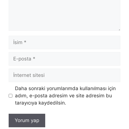
İsim
E-
posta
İnternet
sitesi
Daha sonraki yorumlarımda kullanılması için
adım, e-posta adresim ve site adresim bu
tarayıcıya kaydedilsin.