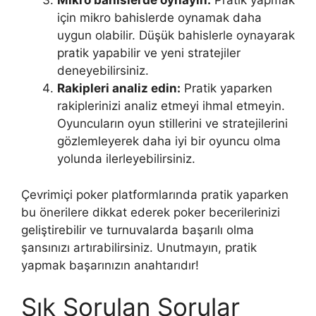
Mikro bahislerde oynayın:
Pratik yapmak
için mikro bahislerde oynamak daha
uygun olabilir. Düşük bahislerle oynayarak
pratik yapabilir ve yeni stratejiler
deneyebilirsiniz.
Rakipleri analiz edin:
Pratik yaparken
rakiplerinizi analiz etmeyi ihmal etmeyin.
Oyuncuların oyun stillerini ve stratejilerini
gözlemleyerek daha iyi bir oyuncu olma
yolunda ilerleyebilirsiniz.
Çevrimiçi poker platformlarında pratik yaparken
bu önerilere dikkat ederek poker becerilerinizi
geliştirebilir ve turnuvalarda başarılı olma
şansınızı artırabilirsiniz. Unutmayın, pratik
yapmak başarınızın anahtarıdır!
Sık Sorulan Sorular