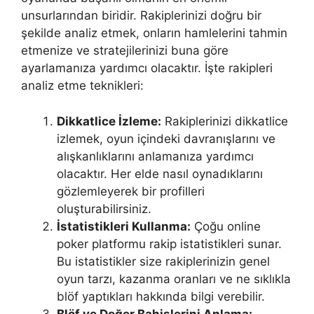
unsurlarından biridir. Rakiplerinizi doğru bir
şekilde analiz etmek, onların hamlelerini tahmin
etmenize ve stratejilerinizi buna göre
ayarlamanıza yardımcı olacaktır. İşte rakipleri
analiz etme teknikleri:
Dikkatlice İzleme:
Rakiplerinizi dikkatlice
izlemek, oyun içindeki davranışlarını ve
alışkanlıklarını anlamanıza yardımcı
olacaktır. Her elde nasıl oynadıklarını
gözlemleyerek bir profilleri
oluşturabilirsiniz.
İstatistikleri Kullanma:
Çoğu online
poker platformu rakip istatistikleri sunar.
Bu istatistikler size rakiplerinizin genel
oyun tarzı, kazanma oranları ve ne sıklıkla
blöf yaptıkları hakkında bilgi verebilir.
Blöf ve Değer Bahislerini Anlama: