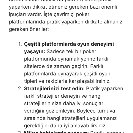
yaparken dikkat etmeniz gereken bazı önemli
ipuçları vardır. İşte çevrimiçi poker
platformlarında pratik yaparken dikkate almanız
gereken öneriler:
Çeşitli platformlarda oyun deneyimi
yaşayın:
Sadece tek bir poker
platformunda oynamak yerine farklı
sitelerde de zaman geçirin. Farklı
platformlarda oynayarak çeşitli oyun
tipleri ve rakiplerle karşılaşabilirsiniz.
Stratejilerinizi test edin:
Pratik yaparken
farklı stratejiler deneyin ve hangi
stratejilerin size daha iyi sonuçlar
verdiğini gözlemleyin. Böylece turnuva
sırasında hangi stratejileri uygulamanız
gerektiğini daha iyi anlayabilirsiniz.