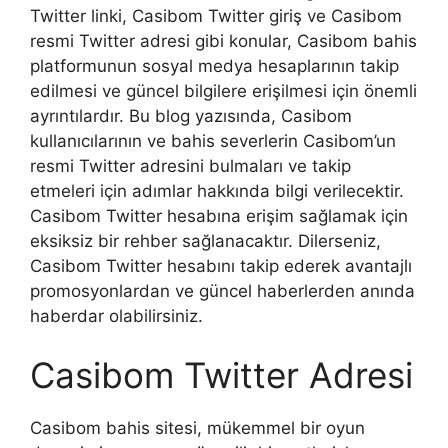
Twitter linki, Casibom Twitter giriş ve Casibom
resmi Twitter adresi gibi konular, Casibom bahis
platformunun sosyal medya hesaplarının takip
edilmesi ve güncel bilgilere erişilmesi için önemli
ayrıntılardır. Bu blog yazısında, Casibom
kullanıcılarının ve bahis severlerin Casibom’un
resmi Twitter adresini bulmaları ve takip
etmeleri için adımlar hakkında bilgi verilecektir.
Casibom Twitter hesabına erişim sağlamak için
eksiksiz bir rehber sağlanacaktır. Dilerseniz,
Casibom Twitter hesabını takip ederek avantajlı
promosyonlardan ve güncel haberlerden anında
haberdar olabilirsiniz.
Casibom Twitter Adresi
Casibom bahis sitesi, mükemmel bir oyun