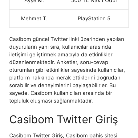
Ayşe M.
500 TL Nakit Ödül
Mehmet T.
PlayStation 5
Casibom güncel Twitter linki üzerinden yapılan
duyuruların yanı sıra, kullanıcılar arasında
iletişimi geliştirmek amacıyla da etkinlikler
düzenlenmektedir. Anketler, soru-cevap
oturumları gibi etkinlikler sayesinde kullanıcılar,
platform hakkında merak ettiklerini doğrudan
sorabilir ve deneyimlerini paylaşabilirler. Bu
sayede, Casibom kullanıcıları arasında bir
topluluk oluşması sağlanmaktadır.
Casibom Twitter Giriş
Casibom Twitter Giriş, Casibom bahis sitesi