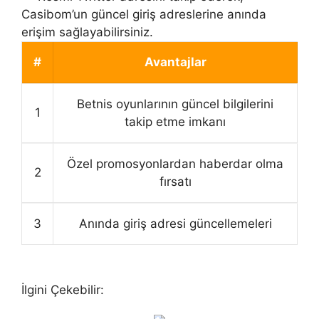
Casibom’un güncel giriş adreslerine anında
erişim sağlayabilirsiniz.
#
Avantajlar
Betnis oyunlarının güncel bilgilerini
1
takip etme imkanı
Özel promosyonlardan haberdar olma
2
fırsatı
3
Anında giriş adresi güncellemeleri
İlgini Çekebilir: