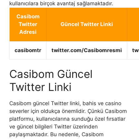
kullanıcılara birçok avantaj sağlamaktadır.
Casibom
Twitter
Güncel Twitter Linki
Adresi
casibomtr
twitter.com/Casibomresmi
tw
Casibom Güncel
Twitter Linki
Casibom güncel Twitter linki, bahis ve casino
severler için oldukça önemlidir. Çünkü Casibom
platformu, kullanıcılarına sunduğu özel fırsatlar
ve güncel bilgileri Twitter üzerinden
paylaşmaktadır. Bu nedenle, Casibom