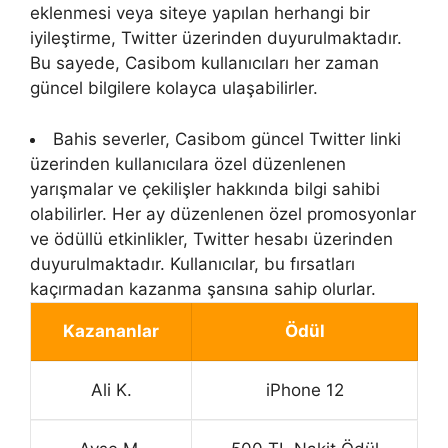
eklenmesi veya siteye yapılan herhangi bir
iyileştirme, Twitter üzerinden duyurulmaktadır.
Bu sayede, Casibom kullanıcıları her zaman
güncel bilgilere kolayca ulaşabilirler.
Bahis severler, Casibom güncel Twitter linki
üzerinden kullanıcılara özel düzenlenen
yarışmalar ve çekilişler hakkında bilgi sahibi
olabilirler. Her ay düzenlenen özel promosyonlar
ve ödüllü etkinlikler, Twitter hesabı üzerinden
duyurulmaktadır. Kullanıcılar, bu fırsatları
kaçırmadan kazanma şansına sahip olurlar.
Kazananlar
Ödül
Ali K.
iPhone 12