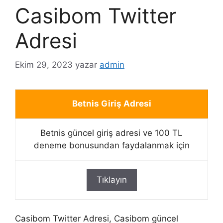
Casibom Twitter
Adresi
Ekim 29, 2023
yazar
admin
Betnis Giriş Adresi
Betnis güncel giriş adresi ve 100 TL
deneme bonusundan faydalanmak için
Tıklayın
Casibom Twitter Adresi, Casibom güncel