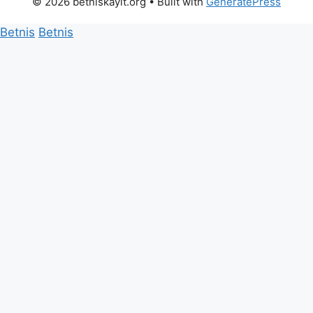
© 2026 betniskayit.org
• Built with
GeneratePress
Betnis
Betnis