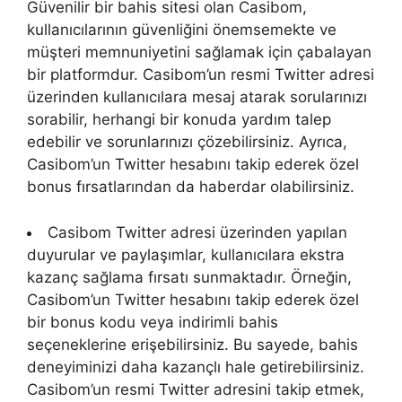
Güvenilir bir bahis sitesi olan Casibom,
kullanıcılarının güvenliğini önemsemekte ve
müşteri memnuniyetini sağlamak için çabalayan
bir platformdur. Casibom’un resmi Twitter adresi
üzerinden kullanıcılara mesaj atarak sorularınızı
sorabilir, herhangi bir konuda yardım talep
edebilir ve sorunlarınızı çözebilirsiniz. Ayrıca,
Casibom’un Twitter hesabını takip ederek özel
bonus fırsatlarından da haberdar olabilirsiniz.
Casibom Twitter adresi üzerinden yapılan
duyurular ve paylaşımlar, kullanıcılara ekstra
kazanç sağlama fırsatı sunmaktadır. Örneğin,
Casibom’un Twitter hesabını takip ederek özel
bir bonus kodu veya indirimli bahis
seçeneklerine erişebilirsiniz. Bu sayede, bahis
deneyiminizi daha kazançlı hale getirebilirsiniz.
Casibom’un resmi Twitter adresini takip etmek,