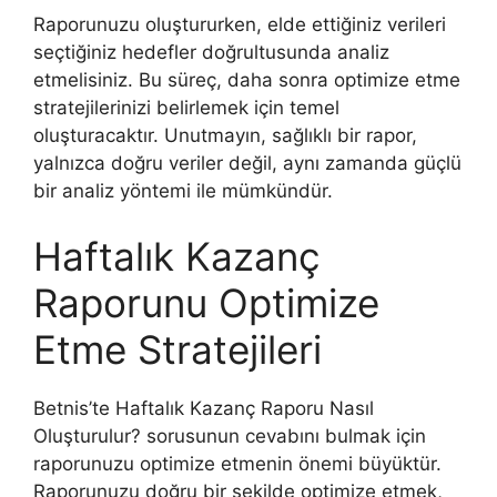
Raporunuzu oluştururken, elde ettiğiniz verileri
seçtiğiniz hedefler doğrultusunda analiz
etmelisiniz. Bu süreç, daha sonra optimize etme
stratejilerinizi belirlemek için temel
oluşturacaktır. Unutmayın, sağlıklı bir rapor,
yalnızca doğru veriler değil, aynı zamanda güçlü
bir analiz yöntemi ile mümkündür.
Haftalık Kazanç
Raporunu Optimize
Etme Stratejileri
Betnis’te Haftalık Kazanç Raporu Nasıl
Oluşturulur? sorusunun cevabını bulmak için
raporunuzu optimize etmenin önemi büyüktür.
Raporunuzu doğru bir şekilde optimize etmek,