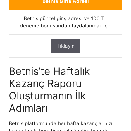
Betnis Giriş Adresi
Betnis güncel giriş adresi ve 100 TL
deneme bonusundan faydalanmak için
Tıklayın
Betnis’te Haftalık
Kazanç Raporu
Oluşturmanın İlk
Adımları
Betnis platformunda her hafta kazançlarınızı
takip etmek, hem finansal yönetim hem de