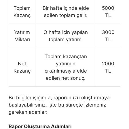
Toplam
Bir hafta içinde elde
5000
Kazanç
edilen toplam gelir.
TL
Yatırım
O hafta için yapılan
3000
Miktarı
toplam yatırım.
TL
Toplam kazançtan
Net
yatırımın
2000
Kazanç
çıkarılmasıyla elde
TL
edilen net sonuç.
Bu bilgiler ışığında, raporunuzu oluşturmaya
başlayabilirsiniz. İşte bu süreçte izlemeniz
gereken adımlar:
Rapor Oluşturma Adımları