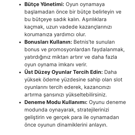
Bütçe Yönetimi:
Oyun oynamaya
başlamadan önce bir bütçe belirleyin ve
bu bütçeye sadık kalın. Aşırılıklara
kaçmak, uzun vadede kazançlarınızı
korumanıza yardımcı olur.
Bonusları Kullanın:
Betnis’te sunulan
bonus ve promosyonlardan faydalanmak,
yatırdığınız miktarı artırır ve daha fazla
oyun oynama imkanı verir.
Üst Düzey Oyunlar Tercih Edin:
Daha
yüksek ödeme yüzdesine sahip olan slot
oyunlarını tercih ederek, kazancınızı
artırma şansınızı yükseltebilirsiniz.
Deneme Modu Kullanımı:
Oyunu deneme
modunda oynayarak, stratejilerinizi
geliştirin ve gerçek para ile oynamadan
önce oyunun dinamiklerini anlayın.