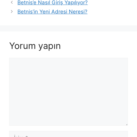
Betnis’e Nasıl Giriş Yapılıyor?
Betnis’in Yeni Adresi Neresi?
Yorum yapın
Yorum
İsim