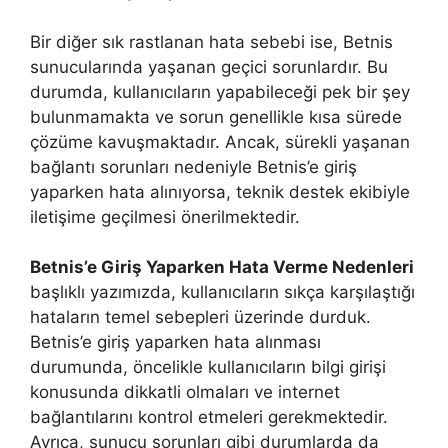
Bir diğer sık rastlanan hata sebebi ise, Betnis
sunucularında yaşanan geçici sorunlardır. Bu
durumda, kullanıcıların yapabileceği pek bir şey
bulunmamakta ve sorun genellikle kısa sürede
çözüme kavuşmaktadır. Ancak, sürekli yaşanan
bağlantı sorunları nedeniyle Betnis’e giriş
yaparken hata alınıyorsa, teknik destek ekibiyle
iletişime geçilmesi önerilmektedir.
Betnis’e Giriş Yaparken Hata Verme Nedenleri
başlıklı yazımızda, kullanıcıların sıkça karşılaştığı
hataların temel sebepleri üzerinde durduk.
Betnis’e giriş yaparken hata alınması
durumunda, öncelikle kullanıcıların bilgi girişi
konusunda dikkatli olmaları ve internet
bağlantılarını kontrol etmeleri gerekmektedir.
Ayrıca, sunucu sorunları gibi durumlarda da