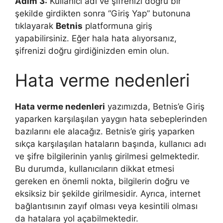
Adım 3:
Kullanıcı adı ve şifrenizi doğru bir
şekilde girdikten sonra “Giriş Yap” butonuna
tıklayarak
Betnis
platformuna giriş
yapabilirsiniz. Eğer hala hata alıyorsanız,
şifrenizi doğru girdiğinizden emin olun.
Hata verme nedenleri
Hata verme nedenleri
yazımızda, Betnis’e Giriş
yaparken karşılaşılan yaygın hata sebeplerinden
bazılarını ele alacağız. Betnis’e giriş yaparken
sıkça karşılaşılan hataların başında, kullanıcı adı
ve şifre bilgilerinin yanlış girilmesi gelmektedir.
Bu durumda, kullanıcıların dikkat etmesi
gereken en önemli nokta, bilgilerin doğru ve
eksiksiz bir şekilde girilmesidir. Ayrıca, internet
bağlantısının zayıf olması veya kesintili olması
da hatalara yol açabilmektedir.