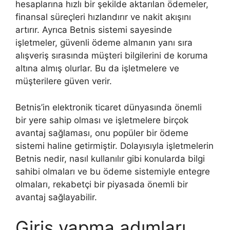
hesaplarına hızlı bir şekilde aktarılan ödemeler,
finansal süreçleri hızlandırır ve nakit akışını
artırır. Ayrıca Betnis sistemi sayesinde
işletmeler, güvenli ödeme almanın yanı sıra
alışveriş sırasında müşteri bilgilerini de koruma
altına almış olurlar. Bu da işletmelere ve
müşterilere güven verir.
Betnis’in elektronik ticaret dünyasında önemli
bir yere sahip olması ve işletmelere birçok
avantaj sağlaması, onu popüler bir ödeme
sistemi haline getirmiştir. Dolayısıyla işletmelerin
Betnis nedir, nasıl kullanılır gibi konularda bilgi
sahibi olmaları ve bu ödeme sistemiyle entegre
olmaları, rekabetçi bir piyasada önemli bir
avantaj sağlayabilir.
Giriş yapma adımları