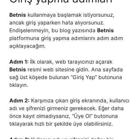
Betnis
kullanmaya başlamak istiyorsunuz,
ancak giriş yaparken hata alıyorsunuz.
Endişelenmeyin, bu blog yazısında
Betnis
platformuna giriş yapma adımlarını adım adım
açıklayacağım.
Adım 1:
İlk olarak, web tarayıcınızı açarak
Betnis
resmi web sitesine gidin. Ana sayfada
sağ üst köşede bulunan “Giriş Yap” butonuna
tıklayın.
Adım 2:
Karşınıza çıkan giriş ekranında, kullanıcı
adı ve şifrenizi girmeniz gerekecek. Eğer daha
önce kayıt olmadıysanız, “Üye Ol” butonuna
tıklayarak hızlı bir şekilde üye olabilirsiniz.