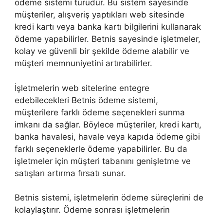
ödeme sistemi türüdür. Bu sistem sayesinde
müşteriler, alışveriş yaptıkları web sitesinde
kredi kartı veya banka kartı bilgilerini kullanarak
ödeme yapabilirler. Betnis sayesinde işletmeler,
kolay ve güvenli bir şekilde ödeme alabilir ve
müşteri memnuniyetini artırabilirler.
İşletmelerin web sitelerine entegre
edebilecekleri Betnis ödeme sistemi,
müşterilere farklı ödeme seçenekleri sunma
imkanı da sağlar. Böylece müşteriler, kredi kartı,
banka havalesi, havale veya kapıda ödeme gibi
farklı seçeneklerle ödeme yapabilirler. Bu da
işletmeler için müşteri tabanını genişletme ve
satışları artırma fırsatı sunar.
Betnis sistemi, işletmelerin ödeme süreçlerini de
kolaylaştırır. Ödeme sonrası işletmelerin