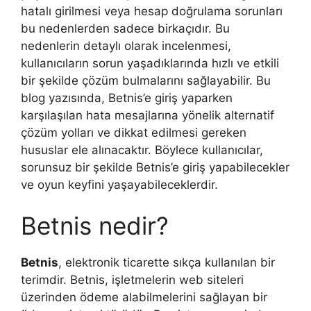
hatalı girilmesi veya hesap doğrulama sorunları
bu nedenlerden sadece birkaçıdır. Bu
nedenlerin detaylı olarak incelenmesi,
kullanıcıların sorun yaşadıklarında hızlı ve etkili
bir şekilde çözüm bulmalarını sağlayabilir. Bu
blog yazısında, Betnis’e giriş yaparken
karşılaşılan hata mesajlarına yönelik alternatif
çözüm yolları ve dikkat edilmesi gereken
hususlar ele alınacaktır. Böylece kullanıcılar,
sorunsuz bir şekilde Betnis’e giriş yapabilecekler
ve oyun keyfini yaşayabileceklerdir.
Betnis nedir?
Betnis
, elektronik ticarette sıkça kullanılan bir
terimdir. Betnis, işletmelerin web siteleri
üzerinden ödeme alabilmelerini sağlayan bir