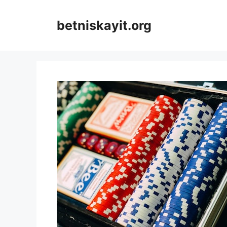
İçeriğe
atla
betniskayit.org