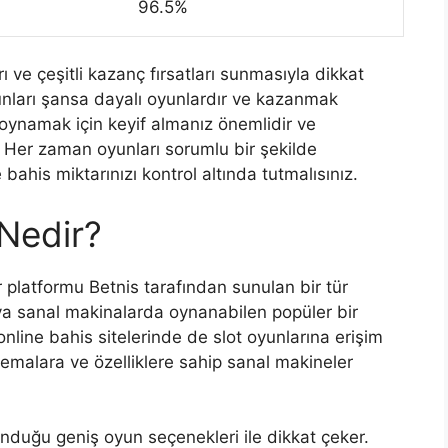
96.5%
 ve çeşitli kazanç fırsatları sunmasıyla dikkat
unları şansa dayalı oyunlardır ve kazanmak
oynamak için keyif almanız önemlidir ve
Her zaman oyunları sorumlu bir şekilde
ahis miktarınızı kontrol altında tutmalısınız.
 Nedir?
r platformu Betnis tarafından sunulan bir tür
ya sanal makinalarda oynanabilen popüler bir
ine bahis sitelerinde de slot oyunlarına erişim
temalara ve özelliklere sahip sanal makineler
sunduğu geniş oyun seçenekleri ile dikkat çeker.