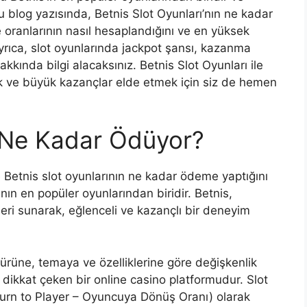
 blog yazısında, Betnis Slot Oyunları’nın ne kadar
 oranlarının nasıl hesaplandığını ve en yüksek
rıca, slot oyunlarında jackpot şansı, kazanma
akkında bilgi alacaksınız. Betnis Slot Oyunları ile
k ve büyük kazançlar elde etmek için siz de hemen
ı Ne Kadar Ödüyor?
 Betnis slot oyunlarının ne kadar ödeme yaptığını
nın en popüler oyunlarından biridir. Betnis,
kleri sunarak, eğlenceli ve kazançlı bir deneyim
ürüne, temaya ve özelliklerine göre değişkenlik
 dikkat çeken bir online casino platformudur. Slot
turn to Player – Oyuncuya Dönüş Oranı) olarak