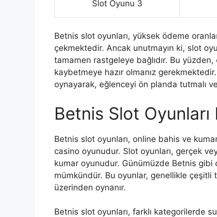
Slot Oyunu 3
Betnis slot oyunları, yüksek ödeme oranları
çekmektedir. Ancak unutmayın ki, slot oy
tamamen rastgeleye bağlıdır. Bu yüzden, 
kaybetmeye hazır olmanız gerekmektedir. 
oynayarak, eğlenceyi ön planda tutmalı ve b
Betnis Slot Oyunları
Betnis slot oyunları, online bahis ve kuma
casino oyunudur. Slot oyunları, gerçek ve
kumar oyunudur. Günümüzde Betnis gibi onl
mümkündür. Bu oyunlar, genellikle çeşitli 
üzerinden oynanır.
Betnis slot oyunları, farklı kategorilerde 