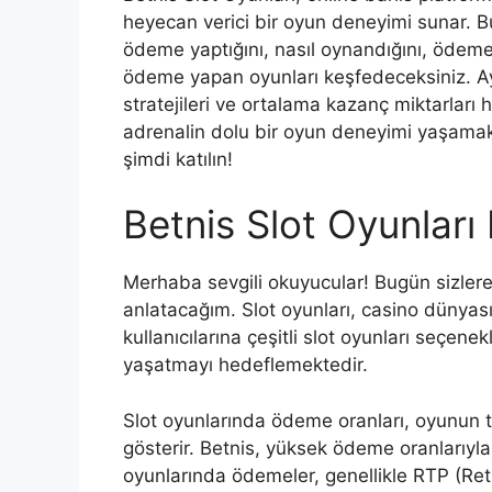
heyecan verici bir oyun deneyimi sunar. Bu
ödeme yaptığını, nasıl oynandığını, ödeme
ödeme yapan oyunları keşfedeceksiniz. Ay
stratejileri ve ortalama kazanç miktarları h
adrenalin dolu bir oyun deneyimi yaşama
şimdi katılın!
Betnis Slot Oyunlar
Merhaba sevgili okuyucular! Bugün sizlere
anlatacağım. Slot oyunları, casino dünyası
kullanıcılarına çeşitli slot oyunları seçene
yaşatmayı hedeflemektedir.
Slot oyunlarında ödeme oranları, oyunun t
gösterir. Betnis, yüksek ödeme oranlarıyla
oyunlarında ödemeler, genellikle RTP (Re