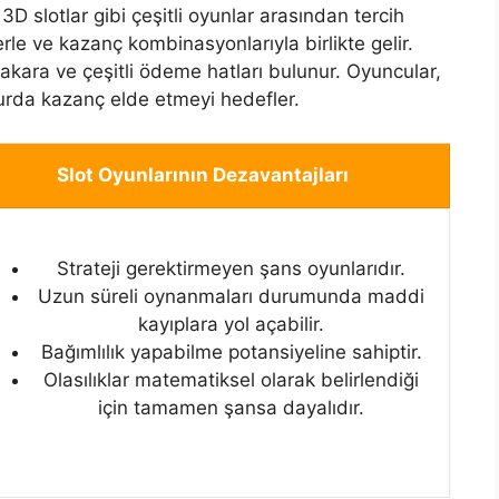
, 3D slotlar gibi çeşitli oyunlar arasından tercih
erle ve kazanç kombinasyonlarıyla birlikte gelir.
makara ve çeşitli ödeme hatları bulunur. Oyuncular,
urda kazanç elde etmeyi hedefler.
Slot Oyunlarının Dezavantajları
Strateji gerektirmeyen şans oyunlarıdır.
Uzun süreli oynanmaları durumunda maddi
kayıplara yol açabilir.
Bağımlılık yapabilme potansiyeline sahiptir.
Olasılıklar matematiksel olarak belirlendiği
için tamamen şansa dayalıdır.