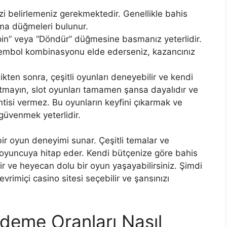
zi belirlemeniz gerekmektedir. Genellikle bahis
tma düğmeleri bulunur.
pin” veya “Döndür” düğmesine basmanız yeterlidir.
sembol kombinasyonu elde ederseniz, kazancınız
ikten sonra, çeşitli oyunları deneyebilir ve kendi
 unutmayın, slot oyunları tamamen şansa dayalıdır ve
antisi vermez. Bu oyunların keyfini çıkarmak ve
güvenmek yeterlidir.
bir oyun deneyimi sunar. Çeşitli temalar ve
lü oyuncuya hitap eder. Kendi bütçenize göre bahis
lir ve heyecan dolu bir oyun yaşayabilirsiniz. Şimdi
evrimiçi casino sitesi seçebilir ve şansınızı
Ödeme Oranları Nasıl