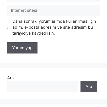
İnternet
sitesi
Daha sonraki yorumlarımda kullanılması için
adım, e-posta adresim ve site adresim bu
tarayıcıya kaydedilsin.
Ara
Ara