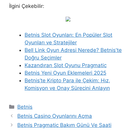
İlgini Çekebilir:
Betnis Slot Oyunları: En Popüler Slot
Oyunları ve Stratejiler
Bell Link Oyun Adresi Nerede? Betnis'te
Doğru Seçimler
Kazandıran Slot Oyunu Pragmatic
Betnis Yeni Oyun Eklemeleri 2025
Betnis’te Kripto Para ile Çekim: Hız,
Komisyon ve Onay Sürecini Anlayın
Kategoriler
Betnis
Betnis Casino Oyunlarını Açma
Betnis Pragmatic Bakım Günü Ve Saati