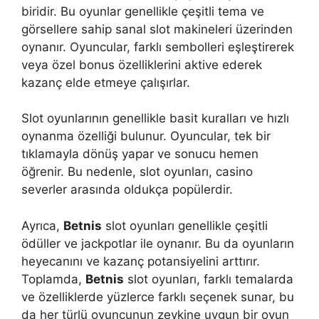
biridir. Bu oyunlar genellikle çeşitli tema ve
görsellere sahip sanal slot makineleri üzerinden
oynanır. Oyuncular, farklı sembolleri eşleştirerek
veya özel bonus özelliklerini aktive ederek
kazanç elde etmeye çalışırlar.
Slot oyunlarının genellikle basit kuralları ve hızlı
oynanma özelliği bulunur. Oyuncular, tek bir
tıklamayla dönüş yapar ve sonucu hemen
öğrenir. Bu nedenle, slot oyunları, casino
severler arasında oldukça popülerdir.
Ayrıca,
Betnis
slot oyunları genellikle çeşitli
ödüller ve jackpotlar ile oynanır. Bu da oyunların
heyecanını ve kazanç potansiyelini arttırır.
Toplamda,
Betnis
slot oyunları, farklı temalarda
ve özelliklerde yüzlerce farklı seçenek sunar, bu
da her türlü oyuncunun zevkine uygun bir oyun