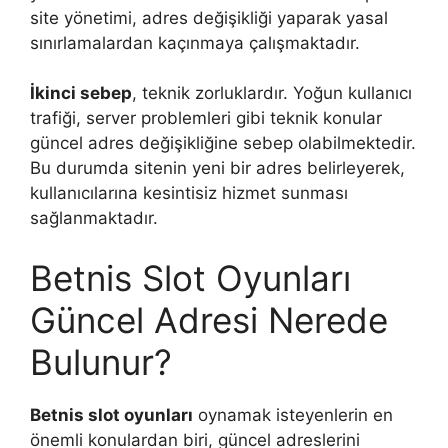
site yönetimi, adres değişikliği yaparak yasal
sınırlamalardan kaçınmaya çalışmaktadır.
İkinci sebep
, teknik zorluklardır. Yoğun kullanıcı
trafiği, server problemleri gibi teknik konular
güncel adres değişikliğine sebep olabilmektedir.
Bu durumda sitenin yeni bir adres belirleyerek,
kullanıcılarına kesintisiz hizmet sunması
sağlanmaktadır.
Betnis Slot Oyunları
Güncel Adresi Nerede
Bulunur?
Betnis slot oyunları
oynamak isteyenlerin en
önemli konulardan biri, güncel adreslerini