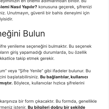
eyiminizin en önemli adımlarından biridir. Bu
lemi Nasıl Yapılır?
konusuna geçerek, şifrenizi
siniz. Unutmayın, güvenli bir bahis deneyimi için
isidir.
neğini Bulun
, şifre yenileme seçeneğini bulmaktır. Bu seçenek
ıcıların giriş yapamadığı durumlarda, bu özellik
kkatlice takip etmek gerekir.
um” veya “Şifre Yenile” gibi ifadeler bulunur. Bu
ini başlatabilirsiniz.
Bu bağlantılar, kullanıcı
mıştır.
Böylece, kullanıcılar hızlıca şifrelerini
rşınıza bir form çıkacaktır. Bu formda, genellikle
rmeniz istenir.
Bu bilgileri doğru bir şekilde