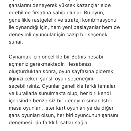
şanslarını deneyerek yüksek kazançlar elde
edebilme fırsatına sahip olurlar. Bu oyun,
genellikle rastgelelik ve strateji kombinasyonu
ile oynandığı için, hem yeni başlayanlar hem de
deneyimli oyuncular için cazip bir seçenek
sunar.
Oynamak için öncelikle bir Betnis hesabı
açmanız gerekmektedir. Hesabınızı
oluşturduktan sonra, oyun sayfasına giderek
ilginizi çeken şanslı oyun seçeneğini
seçebilirsiniz. Oyunlar genellikle farklı temalar
ve kurallarla sunulmakta olup, her biri kendi
içerisinde benzersiz bir deneyim sunar. İster
masa oyunları, ister kart oyunları ya da diğer
şans oyunları olsun, her biri oyuncunun şansını
denemesi için farklı fırsatlar sağlar.