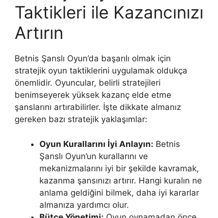
Taktikleri ile Kazancınızı
Artırın
Betnis Şanslı Oyun’da başarılı olmak için
stratejik oyun taktiklerini uygulamak oldukça
önemlidir. Oyuncular, belirli stratejileri
benimseyerek yüksek kazanç elde etme
şanslarını artırabilirler. İşte dikkate almanız
gereken bazı stratejik yaklaşımlar:
Oyun Kurallarını İyi Anlayın:
Betnis
Şanslı Oyun’un kurallarını ve
mekanizmalarını iyi bir şekilde kavramak,
kazanma şansınızı artırır. Hangi kuralın ne
anlama geldiğini bilmek, daha iyi kararlar
almanıza yardımcı olur.
Bütçe Yönetimi:
Oyun oynamadan önce