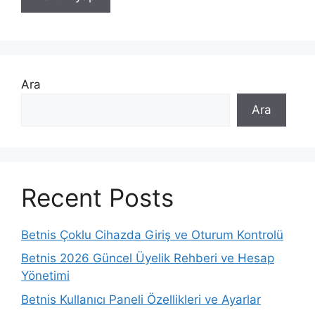
Ara
Ara
Recent Posts
Betnis Çoklu Cihazda Giriş ve Oturum Kontrolü
Betnis 2026 Güncel Üyelik Rehberi ve Hesap
Yönetimi
Betnis Kullanıcı Paneli Özellikleri ve Ayarlar