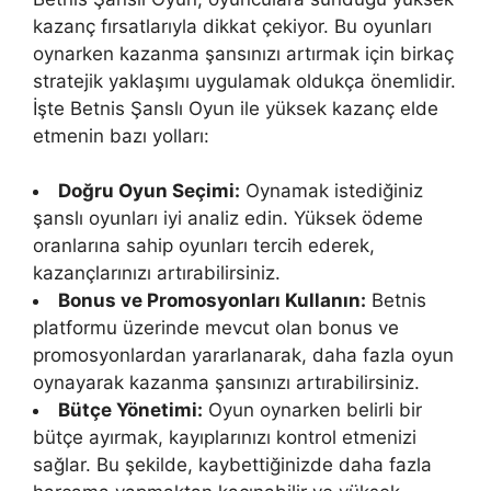
kazanç fırsatlarıyla dikkat çekiyor. Bu oyunları
oynarken kazanma şansınızı artırmak için birkaç
stratejik yaklaşımı uygulamak oldukça önemlidir.
İşte Betnis Şanslı Oyun ile yüksek kazanç elde
etmenin bazı yolları:
Doğru Oyun Seçimi:
Oynamak istediğiniz
şanslı oyunları iyi analiz edin. Yüksek ödeme
oranlarına sahip oyunları tercih ederek,
kazançlarınızı artırabilirsiniz.
Bonus ve Promosyonları Kullanın:
Betnis
platformu üzerinde mevcut olan bonus ve
promosyonlardan yararlanarak, daha fazla oyun
oynayarak kazanma şansınızı artırabilirsiniz.
Bütçe Yönetimi:
Oyun oynarken belirli bir
bütçe ayırmak, kayıplarınızı kontrol etmenizi
sağlar. Bu şekilde, kaybettiğinizde daha fazla