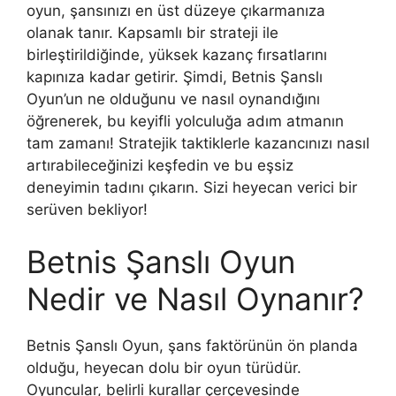
oyun, şansınızı en üst düzeye çıkarmanıza
olanak tanır. Kapsamlı bir strateji ile
birleştirildiğinde, yüksek kazanç fırsatlarını
kapınıza kadar getirir. Şimdi, Betnis Şanslı
Oyun’un ne olduğunu ve nasıl oynandığını
öğrenerek, bu keyifli yolculuğa adım atmanın
tam zamanı! Stratejik taktiklerle kazancınızı nasıl
artırabileceğinizi keşfedin ve bu eşsiz
deneyimin tadını çıkarın. Sizi heyecan verici bir
serüven bekliyor!
Betnis Şanslı Oyun
Nedir ve Nasıl Oynanır?
Betnis Şanslı Oyun, şans faktörünün ön planda
olduğu, heyecan dolu bir oyun türüdür.
Oyuncular, belirli kurallar çerçevesinde