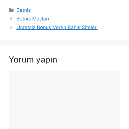
Kategoriler
Betnis
Betnis Maçları
Ücretsiz Bonus Veren Bahis Siteleri
Yorum yapın
Yorum