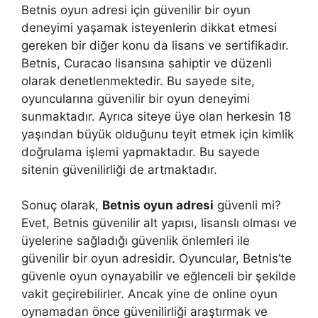
Betnis oyun adresi için güvenilir bir oyun
deneyimi yaşamak isteyenlerin dikkat etmesi
gereken bir diğer konu da lisans ve sertifikadır.
Betnis, Curacao lisansına sahiptir ve düzenli
olarak denetlenmektedir. Bu sayede site,
oyuncularına güvenilir bir oyun deneyimi
sunmaktadır. Ayrıca siteye üye olan herkesin 18
yaşından büyük olduğunu teyit etmek için kimlik
doğrulama işlemi yapmaktadır. Bu sayede
sitenin güvenilirliği de artmaktadır.
Sonuç olarak,
Betnis oyun adresi
güvenli mi?
Evet, Betnis güvenilir alt yapısı, lisanslı olması ve
üyelerine sağladığı güvenlik önlemleri ile
güvenilir bir oyun adresidir. Oyuncular, Betnis’te
güvenle oyun oynayabilir ve eğlenceli bir şekilde
vakit geçirebilirler. Ancak yine de online oyun
oynamadan önce güvenilirliği araştırmak ve