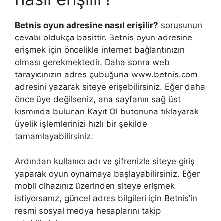
Betnis oyun adresine nasıl erişilir?
sorusunun
cevabı oldukça basittir. Betnis oyun adresine
erişmek için öncelikle internet bağlantınızın
olması gerekmektedir. Daha sonra web
tarayıcınızın adres çubuğuna www.betnis.com
adresini yazarak siteye erişebilirsiniz. Eğer daha
önce üye değilseniz, ana sayfanın sağ üst
kısmında bulunan Kayıt Ol butonuna tıklayarak
üyelik işlemlerinizi hızlı bir şekilde
tamamlayabilirsiniz.
Ardından kullanıcı adı ve şifrenizle siteye giriş
yaparak oyun oynamaya başlayabilirsiniz. Eğer
mobil cihazınız üzerinden siteye erişmek
istiyorsanız, güncel adres bilgileri için Betnis’in
resmi sosyal medya hesaplarını takip