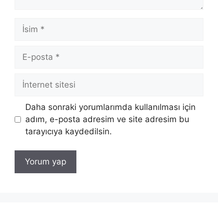
İsim
E-
posta
İnternet
sitesi
Daha sonraki yorumlarımda kullanılması için
adım, e-posta adresim ve site adresim bu
tarayıcıya kaydedilsin.