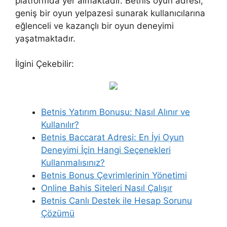
platformda yer almaktadır. Betnis oyun adresi,
geniş bir oyun yelpazesi sunarak kullanıcılarına
eğlenceli ve kazançlı bir oyun deneyimi
yaşatmaktadır.
İlgini Çekebilir:
Betnis Yatırım Bonusu: Nasıl Alınır ve
Kullanılır?
Betnis Baccarat Adresi: En İyi Oyun
Deneyimi İçin Hangi Seçenekleri
Kullanmalısınız?
Betnis Bonus Çevrimlerinin Yönetimi
Online Bahis Siteleri Nasıl Çalışır
Betnis Canlı Destek ile Hesap Sorunu
Çözümü