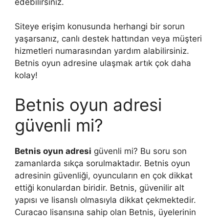
edebilirsiniz.
Siteye erişim konusunda herhangi bir sorun
yaşarsanız, canlı destek hattından veya müşteri
hizmetleri numarasından yardım alabilirsiniz.
Betnis oyun adresine ulaşmak artık çok daha
kolay!
Betnis oyun adresi
güvenli mi?
Betnis oyun adresi
güvenli mi? Bu soru son
zamanlarda sıkça sorulmaktadır. Betnis oyun
adresinin güvenliği, oyuncuların en çok dikkat
ettiği konulardan biridir. Betnis, güvenilir alt
yapısı ve lisanslı olmasıyla dikkat çekmektedir.
Curacao lisansına sahip olan Betnis, üyelerinin