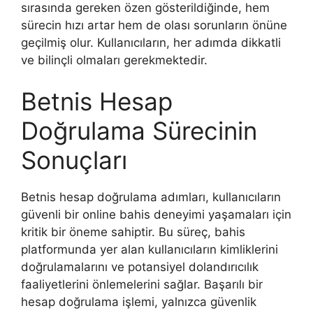
sırasında gereken özen gösterildiğinde, hem
sürecin hızı artar hem de olası sorunların önüne
geçilmiş olur. Kullanıcıların, her adımda dikkatli
ve bilinçli olmaları gerekmektedir.
Betnis Hesap
Doğrulama Sürecinin
Sonuçları
Betnis hesap doğrulama adımları, kullanıcıların
güvenli bir online bahis deneyimi yaşamaları için
kritik bir öneme sahiptir. Bu süreç, bahis
platformunda yer alan kullanıcıların kimliklerini
doğrulamalarını ve potansiyel dolandırıcılık
faaliyetlerini önlemelerini sağlar. Başarılı bir
hesap doğrulama işlemi, yalnızca güvenlik