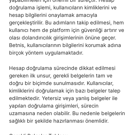
yapabilmeleri için önemli bir süreçtir. Hesap
doğrulama işlemi, kullanıcıların kimliklerini ve
hesap bilgilerini onaylamak amacıyla
gerçekleştirilir. Bu adımların takip edilmesi, hem
kullanıcı hem de platform için güvenliği artırır ve
olası dolandırıcılık girişimlerinin önüne geçer.
Betnis, kullanıcılarının bilgilerini korumak adına
birçok yöntem uygulamaktadır.
Hesap doğrulama sürecinde dikkat edilmesi
gereken ilk unsur, gerekli belgelerin tam ve
doğru bir biçimde sunulmasıdır. Kullanıcılar,
kimliklerini doğrulamak için bazı belgeler talep
edilmektedir. Yetersiz veya yanlış belgeler ile
yapılan doğrulama girişimleri, sürecin
uzamasına neden olabilir. Bu nedenle belgelerin
sağlıklı bir şekilde hazırlanması önemlidir.