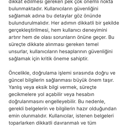
dikkat edilmesi gereken pek çok önemli nokta
bulunmaktadır. Kullanıcıların güvenliğini
sağlamak adına bu detaylar göz önünde
bulundurulmalıdır. Her adımın dikkatli bir şekilde
gerçekleştirilmesi, hem kullanıcı deneyimini
artırır hem de olası sorunların önüne geçer. Bu
süreçte dikkate alınması gereken temel
unsurlar, kullanıcıların hesaplarının güvenliğini
sağlamak için kritik öneme sahiptir.
Öncelikle, doğrulama işlemi sırasında doğru ve
güncel bilgilerin sağlanması büyük önem taşır.
Yanlış veya eksik bilgi vermek, süreçte
gecikmelere yol açabilir veya hesabın
doğrulanmasını engelleyebilir. Bu nedenle,
gerekli belgelerin ve bilgilerin hazır olduğundan
emin olunmalıdır. Kullanıcılar, istenen belgeleri
toparlarken dikkatli davranmalı ve tüm