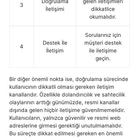
Doğrulama
gelen iletişimleri
3
İletişimi
dikkatlice
okumalıdır.
Sorularınız için
Destek İle
müşteri destek
4
İletişim
ile iletişime
geçin.
Bir diğer önemli nokta ise, doğrulama sürecinde
kullanıcının dikkatli olması gereken iletişim
kanallarıdır. Özellikle dolandırıcılık ve sahtecilik
olaylarının arttığı günümüzde, resmi kanallar
dışında gelen hiçbir iletişime güvenilmemelidir.
Kullanıcıların, yalnızca güvenilir ve resmi web
adreslerine girmesi gerektiği unutulmamalıdır.
Bu süreçte dikkat edilmesi gereken en önemli