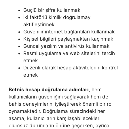
Güçlü bir şifre kullanmak
İki faktörlü kimlik doğrulamayı
aktifleştirmek
Güvenilir internet bağlantıları kullanmak
Kişisel bilgileri paylaşmaktan kaçınmak
Güncel yazılım ve antivirüs kullanmak
Resmi uygulama ve web sitelerini tercih
etmek
Düzenli olarak hesap aktivitelerini kontrol
etmek
Betnis hesap doğrulama adımları
, hem
kullanıcıların güvenliğini sağlayarak hem de
bahis deneyimlerini iyileştirerek önemli bir rol
oynamaktadır. Doğrulama sürecindeki her
aşama, kullanıcıların karşılaşabilecekleri
olumsuz durumların önüne geçerken, ayrıca