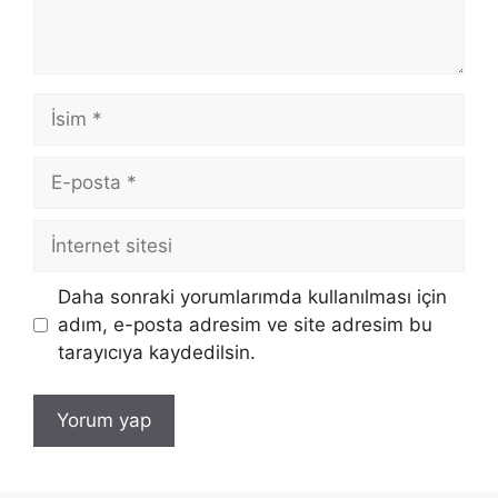
İsim
E-
posta
İnternet
sitesi
Daha sonraki yorumlarımda kullanılması için
adım, e-posta adresim ve site adresim bu
tarayıcıya kaydedilsin.