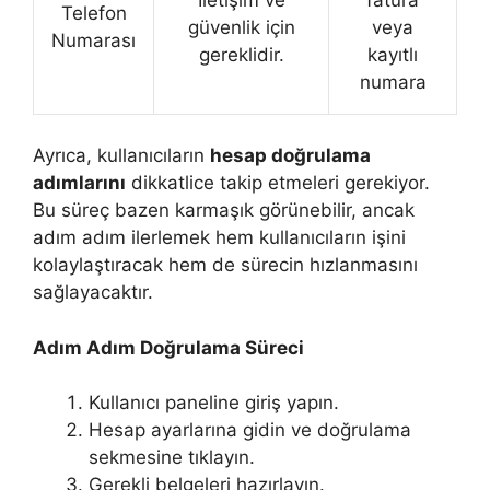
Telefon
güvenlik için
veya
Numarası
gereklidir.
kayıtlı
numara
Ayrıca, kullanıcıların
hesap doğrulama
adımlarını
dikkatlice takip etmeleri gerekiyor.
Bu süreç bazen karmaşık görünebilir, ancak
adım adım ilerlemek hem kullanıcıların işini
kolaylaştıracak hem de sürecin hızlanmasını
sağlayacaktır.
Adım Adım Doğrulama Süreci
Kullanıcı paneline giriş yapın.
Hesap ayarlarına gidin ve doğrulama
sekmesine tıklayın.
Gerekli belgeleri hazırlayın.