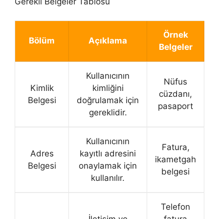
Gerekli Belgeler Tablosu
Örnek
Bölüm
Açıklama
Belgeler
Kullanıcının
Nüfus
Kimlik
kimliğini
cüzdanı,
Belgesi
doğrulamak için
pasaport
gereklidir.
Kullanıcının
Fatura,
Adres
kayıtlı adresini
ikametgah
Belgesi
onaylamak için
belgesi
kullanılır.
Telefon
İletişim ve
fatura