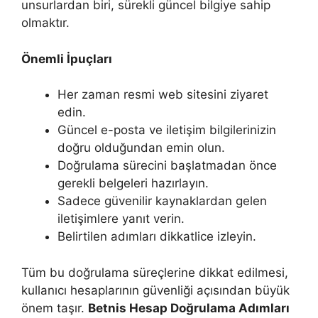
unsurlardan biri, sürekli güncel bilgiye sahip
olmaktır.
Önemli İpuçları
Her zaman resmi web sitesini ziyaret
edin.
Güncel e-posta ve iletişim bilgilerinizin
doğru olduğundan emin olun.
Doğrulama sürecini başlatmadan önce
gerekli belgeleri hazırlayın.
Sadece güvenilir kaynaklardan gelen
iletişimlere yanıt verin.
Belirtilen adımları dikkatlice izleyin.
Tüm bu doğrulama süreçlerine dikkat edilmesi,
kullanıcı hesaplarının güvenliği açısından büyük
önem taşır.
Betnis Hesap Doğrulama Adımları