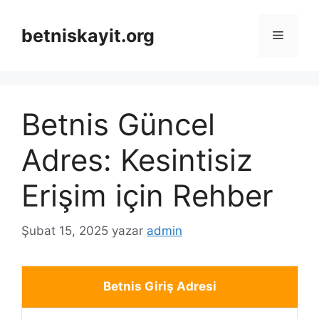
İçeriğe
atla
betniskayit.org
Menü
Betnis Güncel
Adres: Kesintisiz
Erişim için Rehber
Şubat 15, 2025
yazar
admin
Betnis Giriş Adresi