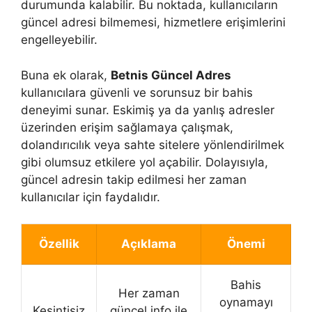
durumunda kalabilir. Bu noktada, kullanıcıların
güncel adresi bilmemesi, hizmetlere erişimlerini
engelleyebilir.
Buna ek olarak,
Betnis Güncel Adres
kullanıcılara güvenli ve sorunsuz bir bahis
deneyimi sunar. Eskimiş ya da yanlış adresler
üzerinden erişim sağlamaya çalışmak,
dolandırıcılık veya sahte sitelere yönlendirilmek
gibi olumsuz etkilere yol açabilir. Dolayısıyla,
güncel adresin takip edilmesi her zaman
kullanıcılar için faydalıdır.
Özellik
Açıklama
Önemi
Bahis
Her zaman
oynamayı
Kesintisiz
güncel info ile