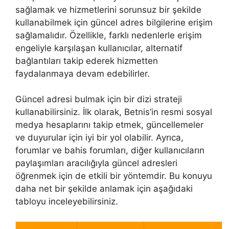
sağlamak ve hizmetlerini sorunsuz bir şekilde
kullanabilmek için güncel adres bilgilerine erişim
sağlamalıdır. Özellikle, farklı nedenlerle erişim
engeliyle karşılaşan kullanıcılar, alternatif
bağlantıları takip ederek hizmetten
faydalanmaya devam edebilirler.
Güncel adresi bulmak için bir dizi strateji
kullanabilirsiniz. İlk olarak, Betnis’in resmi sosyal
medya hesaplarını takip etmek, güncellemeler
ve duyurular için iyi bir yol olabilir. Ayrıca,
forumlar ve bahis forumları, diğer kullanıcıların
paylaşımları aracılığıyla güncel adresleri
öğrenmek için de etkili bir yöntemdir. Bu konuyu
daha net bir şekilde anlamak için aşağıdaki
tabloyu inceleyebilirsiniz.