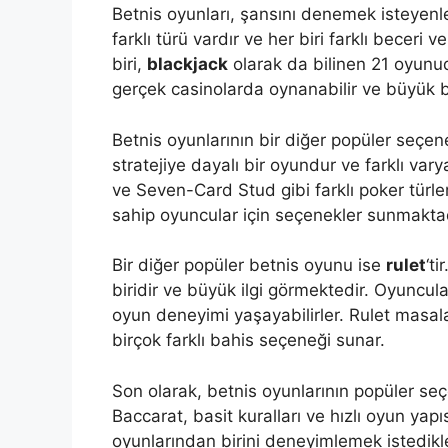
Betnis oyunları, şansını denemek isteyenle
farklı türü vardır ve her biri farklı beceri 
biri,
blackjack
olarak da bilinen 21 oyunu
gerçek casinolarda oynanabilir ve büyük bi
Betnis oyunlarının bir diğer popüler seçen
stratejiye dayalı bir oyundur ve farklı v
ve Seven-Card Stud gibi farklı poker türler
sahip oyuncular için seçenekler sunmaktad
Bir diğer popüler betnis oyunu ise
rulet
‘t
biridir ve büyük ilgi görmektedir. Oyuncula
oyun deneyimi yaşayabilirler. Rulet masalar
birçok farklı bahis seçeneği sunar.
Son olarak, betnis oyunlarının popüler se
Baccarat, basit kuralları ve hızlı oyun ya
oyunlarından birini deneyimlemek istedikle