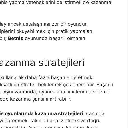
bahis yapma yeteneklerini geliştirmek de kazanma
ay ancak ustalaşması zor bir oyundur.
plerini okuyabilmek için pratik yapmaları
bır,
Betnis
oyununda başarılı olmanın
azanma stratejileri
kullanarak daha fazla başarı elde etmek
tli bir strateji belirlemek çok önemlidir. Başarılı
ir. Aynı zamanda, oyuncuların limitlerini belirlemek
e kazanma şansını artırabilir.
is oyunlarında kazanma stratejileri
arasında
 iyi öğrenmek, rakipleri analiz etmek ve doğru
mak gereklidir. Ayrıca, deneyim kazanmak da