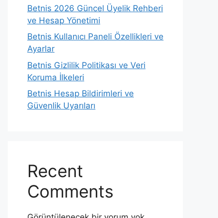
Betnis 2026 Güncel Üyelik Rehberi
ve Hesap Yönetimi
Betnis Kullanıcı Paneli Özellikleri ve
Ayarlar
Betnis Gizlilik Politikası ve Veri
Koruma İlkeleri
Betnis Hesap Bildirimleri ve
Güvenlik Uyarıları
Recent
Comments
Görüntülenecek bir yorum yok.