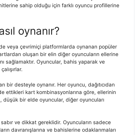
erine sahip olduğu için farklı oyuncu profillerine
asıl oynanır?
de veya çevrimiçi platformlarda oynanan popüler
tlardan oluşan bir elin diğer oyuncuların ellerine
nı sağlamaktır. Oyuncular, bahis yaparak ve
çalışırlar.
n bir desteyle oynanır. Her oyuncu, dağıtıcıdan
de ettikleri kart kombinasyonlarına göre, ellerinin
, düşük bir elde oyuncular, diğer oyuncuları
 sabır ve dikkat gereklidir. Oyuncuların sadece
ların davranışlarına ve bahislerine odaklanmaları