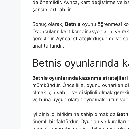
da önemlidir. Ayrıca, kart değiştirme ve 
şansını artırabilir.
Sonuç olarak,
Betnis
oyunu öğrenmesi kol
Oyuncuların kart kombinasyonlarını ve raki
gereklidir. Ayrıca, stratejik düşünme ve sa
anahtarlarıdır.
Betnis oyunlarında k
Betnis oyunlarında kazanma stratejileri
mümkündür. Öncelikle, oyunu oynarken dikka
olmak için sabırlı ve disiplinli olmak gerek
ve buna uygun olarak oynamak, uzun vaded
İyi bir bilgi birikimine sahip olmak da
Betn
önemli bir faktördür. Oyunları ve kuralları
hamleleri yapabilmek için bilgi sahibi ol