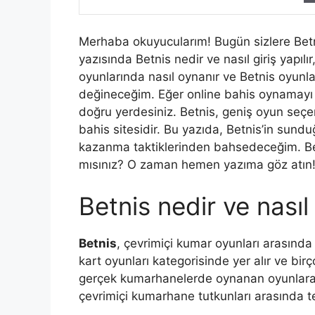
Merhaba okuyucularım! Bugün sizlere Betn
yazısında Betnis nedir ve nasıl giriş yapılı
oyunlarında nasıl oynanır ve Betnis oyunla
değineceğim. Eğer online bahis oynamayı s
doğru yerdesiniz. Betnis, geniş oyun seçen
bahis sitesidir. Bu yazıda, Betnis’in sun
kazanma taktiklerinden bahsedeceğim. Betn
mısınız? O zaman hemen yazıma göz atın
Betnis nedir ve nasıl 
Betnis
, çevrimiçi kumar oyunları arasında p
kart oyunları kategorisinde yer alır ve bir
gerçek kumarhanelerde oynanan oyunlara
çevrimiçi kumarhane tutkunları arasında ter