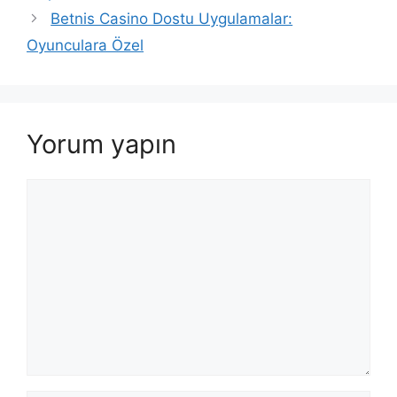
Betnis Casino Dostu Uygulamalar:
Oyunculara Özel
Yorum yapın
Yorum