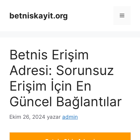
İçeriğe
atla
betniskayit.org
Menü
Betnis Erişim
Adresi: Sorunsuz
Erişim İçin En
Güncel Bağlantılar
Ekim 26, 2024
yazar
admin