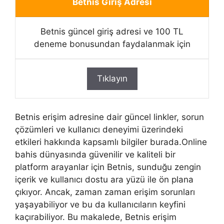
Betnis Giriş Adresi
Betnis güncel giriş adresi ve 100 TL
deneme bonusundan faydalanmak için
Tıklayın
Betnis erişim adresine dair güncel linkler, sorun
çözümleri ve kullanıcı deneyimi üzerindeki
etkileri hakkında kapsamlı bilgiler burada.Online
bahis dünyasında güvenilir ve kaliteli bir
platform arayanlar için Betnis, sunduğu zengin
içerik ve kullanıcı dostu ara yüzü ile ön plana
çıkıyor. Ancak, zaman zaman erişim sorunları
yaşayabiliyor ve bu da kullanıcıların keyfini
kaçırabiliyor. Bu makalede, Betnis erişim