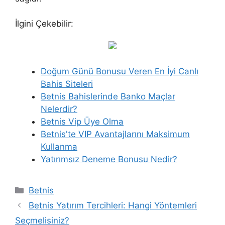
İlgini Çekebilir:
Doğum Günü Bonusu Veren En İyi Canlı
Bahis Siteleri
Betnis Bahislerinde Banko Maçlar
Nelerdir?
Betnis Vip Üye Olma
Betnis'te VIP Avantajlarını Maksimum
Kullanma
Yatırımsız Deneme Bonusu Nedir?
Kategoriler
Betnis
Betnis Yatırım Tercihleri: Hangi Yöntemleri
Seçmelisiniz?