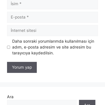
İsim
E-
posta
İnternet
sitesi
Daha sonraki yorumlarımda kullanılması için
adım, e-posta adresim ve site adresim bu
tarayıcıya kaydedilsin.
Ara