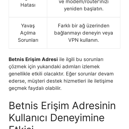
ve modem/router’ınızı
Hatası
yeniden başlatın.
Yavaş
Farklı bir ağ üzerinden
Açılma
bağlanmayı deneyin veya
Sorunları
VPN kullanın.
Betnis Erişim Adresi
ile ilgili bu sorunları
çözmek için yukarıdaki adımları izlemek
genellikle etkili olacaktır. Eğer sorunlar devam
ederse, müşteri destek hizmetleri ile iletişime
geçmek faydalı olabilir.
Betnis Erişim Adresinin
Kullanıcı Deneyimine