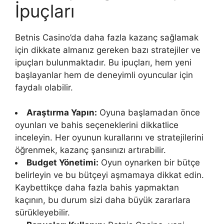
İpuçları
Betnis Casino’da daha fazla kazanç sağlamak
için dikkate almanız gereken bazı stratejiler ve
ipuçları bulunmaktadır. Bu ipuçları, hem yeni
başlayanlar hem de deneyimli oyuncular için
faydalı olabilir.
Araştırma Yapın:
Oyuna başlamadan önce
oyunları ve bahis seçeneklerini dikkatlice
inceleyin. Her oyunun kurallarını ve stratejilerini
öğrenmek, kazanç şansınızı artırabilir.
Budget Yönetimi:
Oyun oynarken bir bütçe
belirleyin ve bu bütçeyi aşmamaya dikkat edin.
Kaybettikçe daha fazla bahis yapmaktan
kaçının, bu durum sizi daha büyük zararlara
sürükleyebilir.