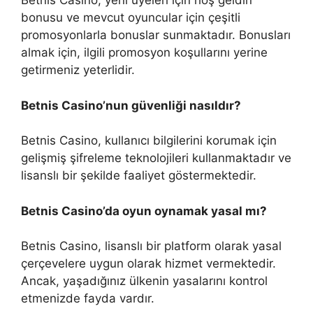
Betnis Casino, yeni üyeleri için hoş geldin
bonusu ve mevcut oyuncular için çeşitli
promosyonlarla bonuslar sunmaktadır. Bonusları
almak için, ilgili promosyon koşullarını yerine
getirmeniz yeterlidir.
Betnis Casino’nun güvenliği nasıldır?
Betnis Casino, kullanıcı bilgilerini korumak için
gelişmiş şifreleme teknolojileri kullanmaktadır ve
lisanslı bir şekilde faaliyet göstermektedir.
Betnis Casino’da oyun oynamak yasal mı?
Betnis Casino, lisanslı bir platform olarak yasal
çerçevelere uygun olarak hizmet vermektedir.
Ancak, yaşadığınız ülkenin yasalarını kontrol
etmenizde fayda vardır.