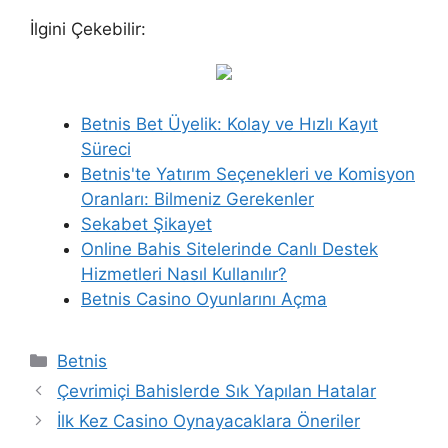
İlgini Çekebilir:
Betnis Bet Üyelik: Kolay ve Hızlı Kayıt
Süreci
Betnis'te Yatırım Seçenekleri ve Komisyon
Oranları: Bilmeniz Gerekenler
Sekabet Şikayet
Online Bahis Sitelerinde Canlı Destek
Hizmetleri Nasıl Kullanılır?
Betnis Casino Oyunlarını Açma
Kategoriler
Betnis
Çevrimiçi Bahislerde Sık Yapılan Hatalar
İlk Kez Casino Oynayacaklara Öneriler