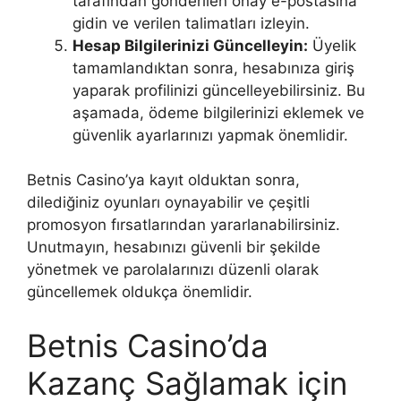
tarafından gönderilen onay e-postasına
gidin ve verilen talimatları izleyin.
Hesap Bilgilerinizi Güncelleyin:
Üyelik
tamamlandıktan sonra, hesabınıza giriş
yaparak profilinizi güncelleyebilirsiniz. Bu
aşamada, ödeme bilgilerinizi eklemek ve
güvenlik ayarlarınızı yapmak önemlidir.
Betnis Casino’ya kayıt olduktan sonra,
dilediğiniz oyunları oynayabilir ve çeşitli
promosyon fırsatlarından yararlanabilirsiniz.
Unutmayın, hesabınızı güvenli bir şekilde
yönetmek ve parolalarınızı düzenli olarak
güncellemek oldukça önemlidir.
Betnis Casino’da
Kazanç Sağlamak için