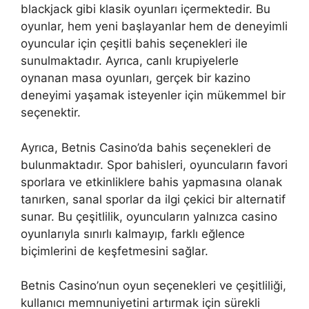
blackjack gibi klasik oyunları içermektedir. Bu
oyunlar, hem yeni başlayanlar hem de deneyimli
oyuncular için çeşitli bahis seçenekleri ile
sunulmaktadır. Ayrıca, canlı krupiyelerle
oynanan masa oyunları, gerçek bir kazino
deneyimi yaşamak isteyenler için mükemmel bir
seçenektir.
Ayrıca, Betnis Casino’da bahis seçenekleri de
bulunmaktadır. Spor bahisleri, oyuncuların favori
sporlara ve etkinliklere bahis yapmasına olanak
tanırken, sanal sporlar da ilgi çekici bir alternatif
sunar. Bu çeşitlilik, oyuncuların yalnızca casino
oyunlarıyla sınırlı kalmayıp, farklı eğlence
biçimlerini de keşfetmesini sağlar.
Betnis Casino’nun oyun seçenekleri ve çeşitliliği,
kullanıcı memnuniyetini artırmak için sürekli