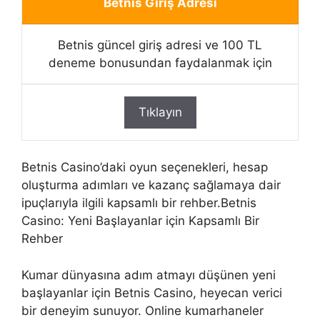
Betnis Giriş Adresi
Betnis güncel giriş adresi ve 100 TL
deneme bonusundan faydalanmak için
Tıklayın
Betnis Casino’daki oyun seçenekleri, hesap
oluşturma adımları ve kazanç sağlamaya dair
ipuçlarıyla ilgili kapsamlı bir rehber.Betnis
Casino: Yeni Başlayanlar için Kapsamlı Bir
Rehber
Kumar dünyasına adım atmayı düşünen yeni
başlayanlar için Betnis Casino, heyecan verici
bir deneyim sunuyor. Online kumarhaneler