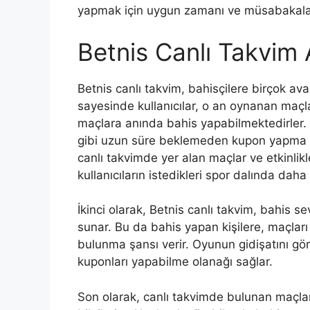
yapmak için uygun zamanı ve müsabakaları 
Betnis Canlı Takvim A
Betnis canlı takvim, bahisçilere birçok ava
sayesinde kullanıcılar, o an oynanan maçlar
maçlara anında bahis yapabilmektedirler. 
gibi uzun süre beklemeden kupon yapma v
canlı takvimde yer alan maçlar ve etkinlik
kullanıcıların istedikleri spor dalında daha 
İkinci olarak, Betnis canlı takvim, bahis se
sunar. Bu da bahis yapan kişilere, maçları
bulunma şansı verir. Oyunun gidişatını gö
kuponları yapabilme olanağı sağlar.
Son olarak, canlı takvimde bulunan maçların