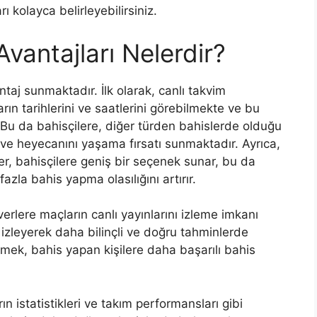
kolayca belirleyebilirsiniz.
vantajları Nelerdir?
ntaj sunmaktadır. İlk olarak, canlı takvim
ın tarihlerini ve saatlerini görebilmekte ve bu
Bu da bahisçilere, diğer türden bahislerde olduğu
e heyecanını yaşama fırsatı sunmaktadır. Ayrıca,
ler, bahisçilere geniş bir seçenek sunar, bu da
fazla bahis yapma olasılığını artırır.
verlere maçların canlı yayınlarını izleme imkanı
 izleyerek daha bilinçli ve doğru tahminlerde
rmek, bahis yapan kişilere daha başarılı bahis
 istatistikleri ve takım performansları gibi