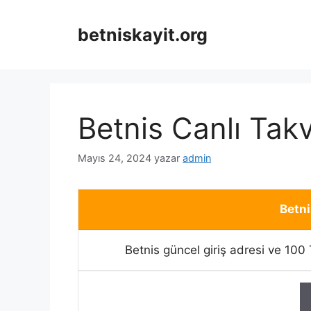
İçeriğe
atla
betniskayit.org
Betnis Canlı Takv
Mayıs 24, 2024
yazar
admin
Betni
Betnis güncel giriş adresi ve 1