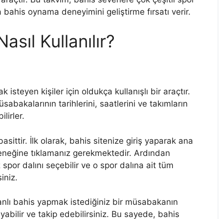
a bahis oynama deneyimini geliştirme fırsatı verir.
asıl Kullanılır?
 isteyen kişiler için oldukça kullanışlı bir araçtır.
üsabakalarının tarihlerini, saatlerini ve takımların
lirler.
basittir. İlk olarak, bahis sitenize giriş yaparak ana
eneğine tıklamanız gerekmektedir. Ardından
 spor dalını seçebilir ve o spor dalına ait tüm
iniz.
nlı bahis yapmak istediğiniz bir müsabakanın
abilir ve takip edebilirsiniz. Bu sayede, bahis