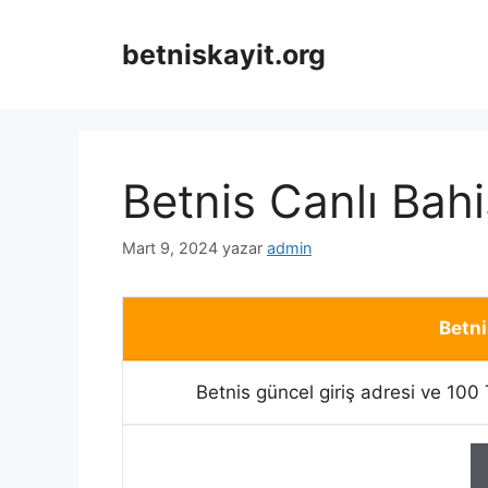
İçeriğe
atla
betniskayit.org
Betnis Canlı Bahi
Mart 9, 2024
yazar
admin
Betni
Betnis güncel giriş adresi ve 1