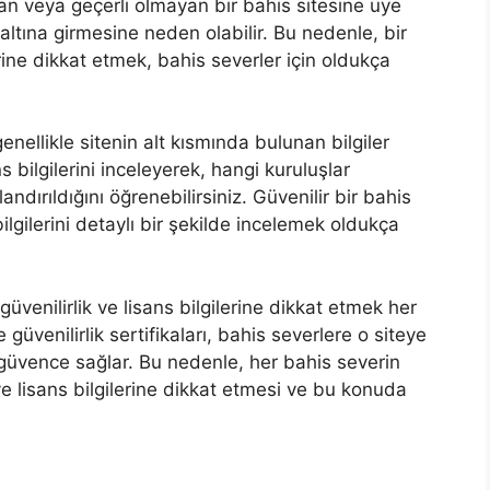
an veya geçerli olmayan bir bahis sitesine üye
k altına girmesine neden olabilir. Bu nedenle, bir
lerine dikkat etmek, bahis severler için oldukça
genellikle sitenin alt kısmında bulunan bilgiler
ns bilgilerini inceleyerek, hangi kuruluşlar
andırıldığını öğrenebilirsiniz. Güvenilir bir bahis
ilgilerini detaylı bir şekilde incelemek oldukça
üvenilirlik ve lisans bilgilerine dikkat etmek her
güvenilirlik sertifikaları, bahis severlere o siteye
güvence sağlar. Bu nedenle, her bahis severin
 ve lisans bilgilerine dikkat etmesi ve bu konuda