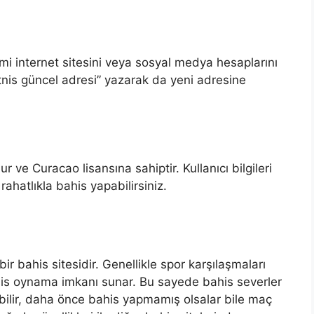
mi internet sitesini veya sosyal medya hesaplarını
Betnis güncel adresi” yazarak da yeni adresine
r ve Curacao lisansına sahiptir. Kullanıcı bilgileri
atlıkla bahis yapabilirsiniz.
r bahis sitesidir. Genellikle spor karşılaşmaları
is oynama imkanı sunar. Bu sayede bahis severler
ebilir, daha önce bahis yapmamış olsalar bile maç