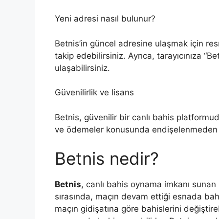
Yeni adresi nasıl bulunur?
Betnis’in güncel adresine ulaşmak için res
takip edebilirsiniz. Ayrıca, tarayıcınıza “
ulaşabilirsiniz.
Güvenilirlik ve lisans
Betnis, güvenilir bir canlı bahis platformudu
ve ödemeler konusunda endişelenmeden rah
Betnis nedir?
Betnis
, canlı bahis oynama imkanı sunan bi
sırasında, maçın devam ettiği esnada bah
maçın gidişatına göre bahislerini değiştir