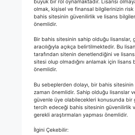
büyük bir rol oynamaktadır. Lisansı olmay
olmak, kişisel ve finansal bilgilerinizin ris
bahis sitesinin güvenilirlik ve lisans bilgi
önemlidir.
Bir bahis sitesinin sahip olduğu lisanslar, 
aracılığıyla açıkça belirtilmektedir. Bu lisa
tarafından sitenin denetlendiğini ve lisansl
sitesi olup olmadığını anlamak için lisans b
önemlidir.
Bu sebeplerden dolayı, bir bahis sitesinin g
zaman önemlidir. Sahip olduğu lisanslar ve 
güvenle üye olabilecekleri konusunda bir 
tercih edeceği bahis sitesinin güvenilirlik
gerekli araştırmaları yapması önemlidir.
İlgini Çekebilir: