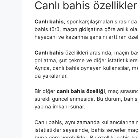
Canlı bahis özellikler
Canlı bahis
, spor karşılaşmaları sırasınd
bahis türü, maçın gidişatına göre anlık ol
heyecanı ve kazanma şansını arttıran özellik
Canlı bahis
özellikleri arasında, maçın b
gol atma, şut çekme ve diğer istatistikle
Ayrıca, canlı bahis oynayan kullanıcılar, m
da yakalarlar.
Bir diğer
canlı bahis özelliği
, maç sırasın
sürekli güncellenmesidir. Bu durum, bahis
yapma imkanı sunar.
Canlı bahis, aynı zamanda kullanıcılarına 
istatistikler sayesinde, bahis severler maçı
buna göre verebilirler. Bu özellik, bahis key