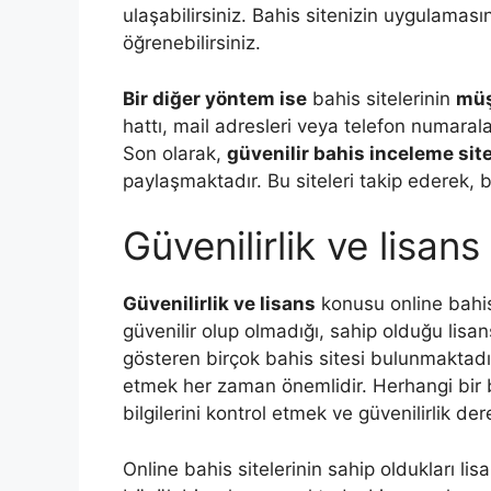
ulaşabilirsiniz. Bahis sitenizin uygulamasını
öğrenebilirsiniz.
Bir diğer yöntem ise
bahis sitelerinin
müş
hattı, mail adresleri veya telefon numaraları
Son olarak,
güvenilir bahis inceleme site
paylaşmaktadır. Bu siteleri takip ederek, b
Güvenilirlik ve lisans
Güvenilirlik ve lisans
konusu online bahis 
güvenilir olup olmadığı, sahip olduğu lisan
gösteren birçok bahis sitesi bulunmaktadır 
etmek her zaman önemlidir. Herhangi bir b
bilgilerini kontrol etmek ve güvenilirlik de
Online bahis sitelerinin sahip oldukları lisa