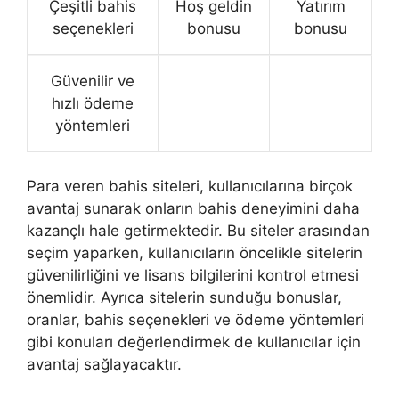
Çeşitli bahis
Hoş geldin
Yatırım
seçenekleri
bonusu
bonusu
Güvenilir ve
hızlı ödeme
yöntemleri
Para veren bahis siteleri, kullanıcılarına birçok
avantaj sunarak onların bahis deneyimini daha
kazançlı hale getirmektedir. Bu siteler arasından
seçim yaparken, kullanıcıların öncelikle sitelerin
güvenilirliğini ve lisans bilgilerini kontrol etmesi
önemlidir. Ayrıca sitelerin sunduğu bonuslar,
oranlar, bahis seçenekleri ve ödeme yöntemleri
gibi konuları değerlendirmek de kullanıcılar için
avantaj sağlayacaktır.