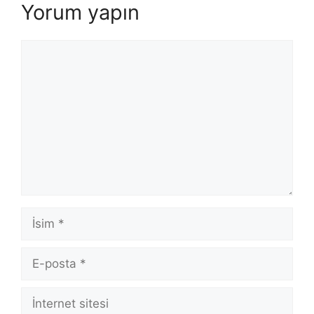
Yorum yapın
Yorum
İsim
E-
posta
İnternet
sitesi