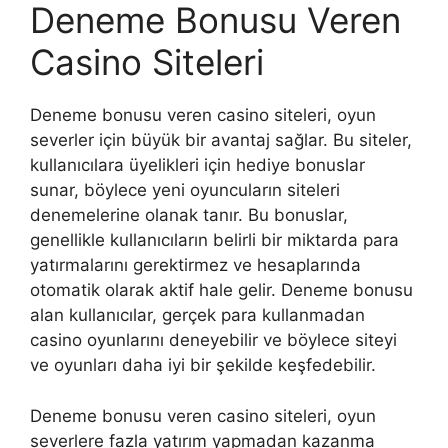
Deneme Bonusu Veren
Casino Siteleri
Deneme bonusu veren casino siteleri, oyun
severler için büyük bir avantaj sağlar. Bu siteler,
kullanıcılara üyelikleri için hediye bonuslar
sunar, böylece yeni oyuncuların siteleri
denemelerine olanak tanır. Bu bonuslar,
genellikle kullanıcıların belirli bir miktarda para
yatırmalarını gerektirmez ve hesaplarında
otomatik olarak aktif hale gelir. Deneme bonusu
alan kullanıcılar, gerçek para kullanmadan
casino oyunlarını deneyebilir ve böylece siteyi
ve oyunları daha iyi bir şekilde keşfedebilir.
Deneme bonusu veren casino siteleri, oyun
severlere fazla yatırım yapmadan kazanma