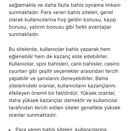
sağlamakta ve daha fazla bahis oynama imkanı
sunmaktadır. Para veren bahis siteleri, genel
olarak kullanıcılarına hoş geldin bonusu, kayıp
bonusu, yatırım bonusu gibi farklı avantajlar
sunmaktadır.
Bu sitelerde, kullanıcılar bahis yaparak hem
eğlenebilir hem de kazanç elde edebilirler.
Kullanıcılar, spor bahisleri, canlı bahisler, casino
oyunları gibi çeşitli seçenekler arasından tercih
yapabilir ve şanslarını deneyebilirler. Bahis
sitelerindeki oranlar, kullanıcıların kazançlarını
etkileyen önemli bir faktördür. Yüksek oranlar,
daha yüksek kazançlar demektir ve kullanıcılar
tarafından tercih edilen siteler genellikle yüksek
oranlar sunmaktadır.
Para veren bahis siteleri, kullanıcılarına