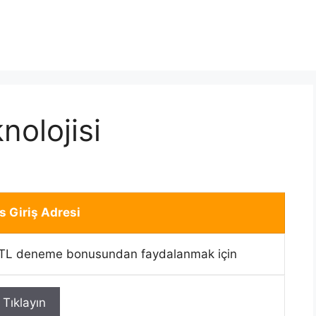
nolojisi
s Giriş Adresi
00 TL deneme bonusundan faydalanmak için
Tıklayın