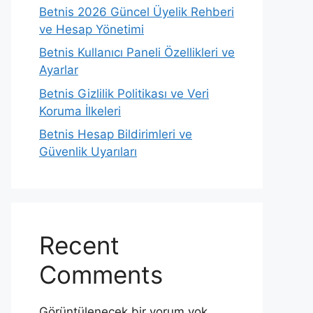
Betnis 2026 Güncel Üyelik Rehberi
ve Hesap Yönetimi
Betnis Kullanıcı Paneli Özellikleri ve
Ayarlar
Betnis Gizlilik Politikası ve Veri
Koruma İlkeleri
Betnis Hesap Bildirimleri ve
Güvenlik Uyarıları
Recent
Comments
Görüntülenecek bir yorum yok.