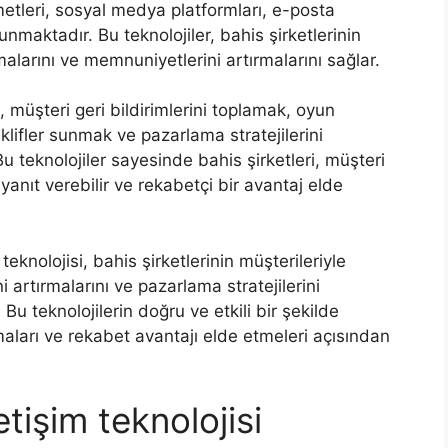
etleri, sosyal medya platformları, e-posta
nmaktadır. Bu teknolojiler, bahis şirketlerinin
rmalarını ve memnuniyetlerini artırmalarını sağlar.
e, müşteri geri bildirimlerini toplamak, oyun
teklifler sunmak ve pazarlama stratejilerini
u teknolojiler sayesinde bahis şirketleri, müşteri
e yanıt verebilir ve rekabetçi bir avantaj elde
eknolojisi, bahis şirketlerinin müşterileriyle
 artırmalarını ve pazarlama stratejilerini
 Bu teknolojilerin doğru ve etkili bir şekilde
olmaları ve rekabet avantajı elde etmeleri açısından
etişim teknolojisi