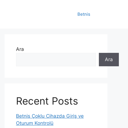
Betnis
Ara
Ara
Recent Posts
Betnis Çoklu Cihazda Giriş ve
Oturum Kontrolü